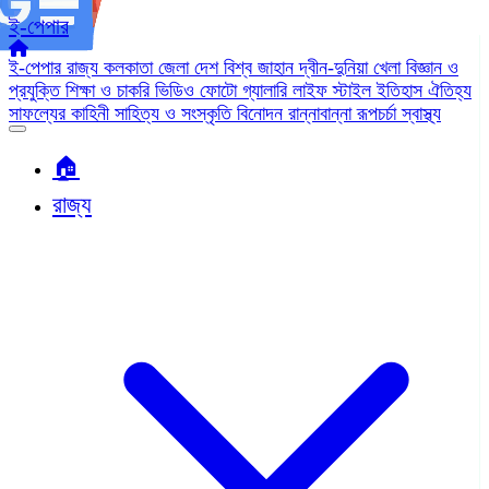
ই-পেপার
ই-পেপার
রাজ্য
কলকাতা
জেলা
দেশ
বিশ্ব জাহান
দ্বীন-দুনিয়া
খেলা
বিজ্ঞান ও
প্রযুক্তি
শিক্ষা ও চাকরি
ভিডিও
ফোটো গ্যালারি
লাইফ স্টাইল
ইতিহাস ঐতিহ্য
সাফল্যের কাহিনী
সাহিত্য ও সংস্কৃতি
বিনোদন
রান্নাবান্না
রূপচর্চা
স্বাস্থ্য
🏠︎
রাজ্য