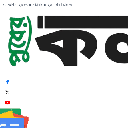
০৮ আগস্ট ২০২৬
●
শনিবার
●
২৩ শ্রাবণ ১৪৩৩