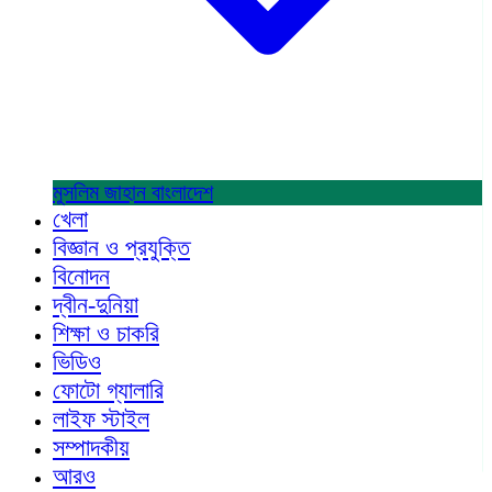
মুসলিম জাহান
বাংলাদেশ
খেলা
বিজ্ঞান ও প্রযুক্তি
বিনোদন
দ্বীন-দুনিয়া
শিক্ষা ও চাকরি
ভিডিও
ফোটো গ্যালারি
লাইফ স্টাইল
সম্পাদকীয়
আরও