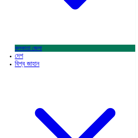
কলকাতা
জেলা
দেশ
বিশ্ব জাহান