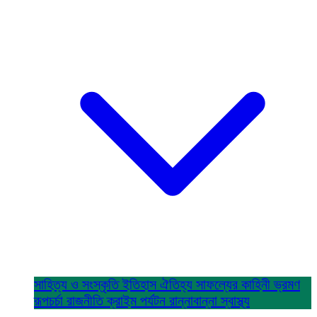
সাহিত্য ও সংস্কৃতি
ইতিহাস ঐতিহ্য
সাফল্যের কাহিনী
ভ্রমণ
রূপচর্চা
রাজনীতি
ক্রাইম
পর্যটন
রান্নাবান্না
স্বাস্থ্য