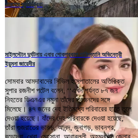
ভারতের প্রতিক্রিয়া
মাইলস্টোন দুর্ঘটনায় এবার শোকপ্রকাশ পাকিস্তানি অভিনেত্রী
ইয়ুমনা জায়েদীর
সোমবার আমদাবাদের সিভিল হাসপাতালের অতিরিক্ত
সুপার রজনীশ পটেল বলেন, ‘‘এখন পর্যন্ত ৮৭ জন
নিহতের ডিএনএর নমুনা তাঁদের স্বজনদের সঙ্গে
মিলেছে। ৪৭ জনের দেহ ইতিমধ্যে পরিবারের হাতে তুলে
দেওয়া হয়েছে। যাঁদের দেহ পরিবারকে দেওয়া হয়েছে,
তাঁরা গুজরাতের ভারুচ, আনন্দ, জুনাগড়, ভাবনগর,
বডোদরা, খেরা, মেহসানা, আরাবল্লী, অহমদাবাদ জেলার