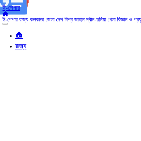
ই-পেপার
ই-পেপার
রাজ্য
কলকাতা
জেলা
দেশ
বিশ্ব জাহান
দ্বীন-দুনিয়া
খেলা
বিজ্ঞান ও প্র
🏠︎
রাজ্য