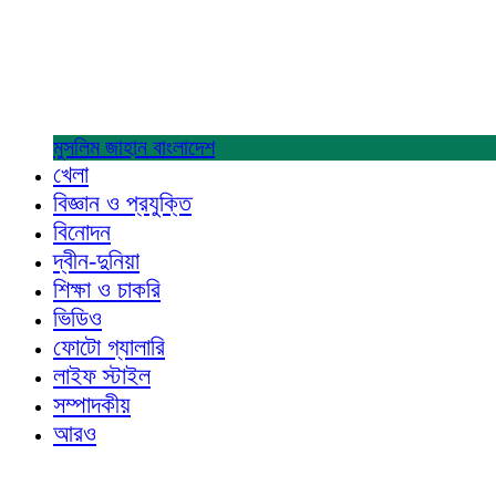
মুসলিম জাহান
বাংলাদেশ
খেলা
বিজ্ঞান ও প্রযুক্তি
বিনোদন
দ্বীন-দুনিয়া
শিক্ষা ও চাকরি
ভিডিও
ফোটো গ্যালারি
লাইফ স্টাইল
সম্পাদকীয়
আরও