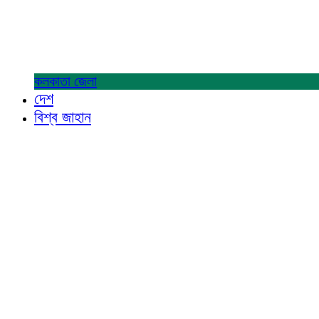
কলকাতা
জেলা
দেশ
বিশ্ব জাহান