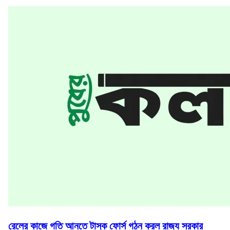
রেলের কাজে গতি আনতে টাস্ক ফোর্স গঠন করল রাজ্য সরকার