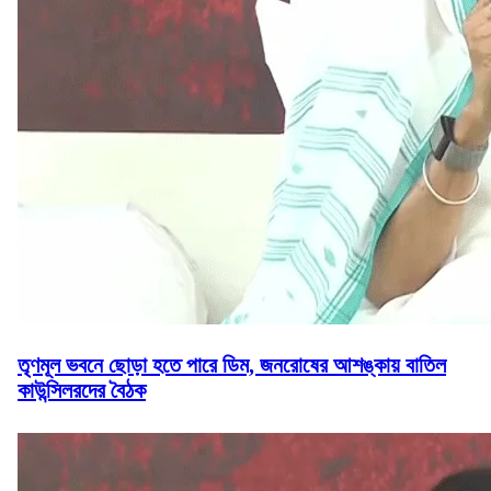
তৃণমূল ভবনে ছোড়া হতে পারে ডিম, জনরোষের আশঙ্কায় বাতিল
কাউন্সিলরদের বৈঠক