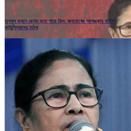
তৃণমূল ভবনে ছোড়া হতে পারে ডিম, জনরোষের আশঙ্কায় বাতিল
কাউন্সিলরদের বৈঠক