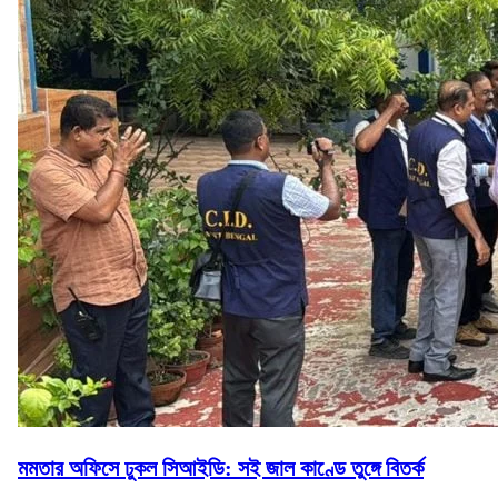
মমতার অফিসে ঢুকল সিআইডি: সই জাল কাণ্ডে তুঙ্গে বিতর্ক