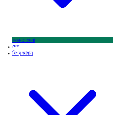
কলকাতা
জেলা
দেশ
বিশ্ব জাহান