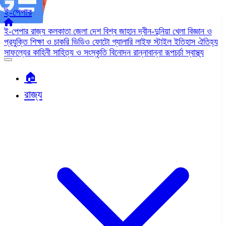
ই-পেপার
ই-পেপার
রাজ্য
কলকাতা
জেলা
দেশ
বিশ্ব জাহান
দ্বীন-দুনিয়া
খেলা
বিজ্ঞান ও
প্রযুক্তি
শিক্ষা ও চাকরি
ভিডিও
ফোটো গ্যালারি
লাইফ স্টাইল
ইতিহাস ঐতিহ্য
সাফল্যের কাহিনী
সাহিত্য ও সংস্কৃতি
বিনোদন
রান্নাবান্না
রূপচর্চা
স্বাস্থ্য
🏠︎
রাজ্য