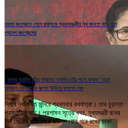
মমতা কংগ্রেসে গেলে রাহুলকে প্রধানমন্ত্রীর মুখ মানতে হবে, শর্ত
প্রদেশ কংগ্রেসের
"মমতা যতদিন বেঁচে থাকবেন ততদিন তাঁর পাশে থাকব" নতুন
তৃণমূলে যোগদানের জল্পনা উড়িয়ে বললেন দেব
দিঘার নবনির্মিত মন্দিরে প্রথমবার রথযাত্রা। তার চূড়ান্ত
প্রস্তুতি চলছে। প্রশাসন সূত্রে খবর, মুখ্যমন্ত্রী রথের
দিন সোনার ঝাঁটা দিয়ে ঝাঁট দেওয়ার পরে রথের চাকা