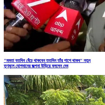
"মমতা যতদিন বেঁচে থাকবেন ততদিন তাঁর পাশে থাকব" নতুন
তৃণমূলে যোগদানের জল্পনা উড়িয়ে বললেন দেব