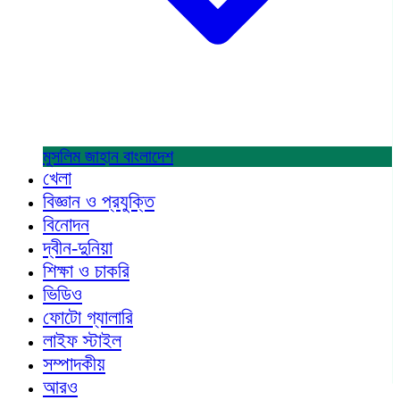
মুসলিম জাহান
বাংলাদেশ
খেলা
বিজ্ঞান ও প্রযুক্তি
বিনোদন
দ্বীন-দুনিয়া
শিক্ষা ও চাকরি
ভিডিও
ফোটো গ্যালারি
লাইফ স্টাইল
সম্পাদকীয়
আরও