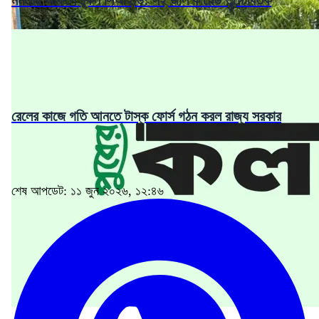
রেলের কাজে গতি আনতে টাস্ক ফোর্স গঠন করল রাজ্য সরকার
শেষ আপডেট: ১১ জুন ২০২৬, ১২:৪৬