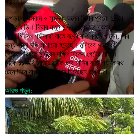
গড়াবে।
জগন্নাথ, বলরাম ও সুভদ্রা যাবেন দিঘার পুরনো মন্দিরে
মাসির বাড়ি। দিঘার নতুন মন্দির থেকে যার দূরত্ব এক
কিলোমিটার।পর্যটকরা যাতে রথের রশি ধরতে পারেন, তার
জন্য লম্বা দড়ি লাগানো হয়েছে। মন্দিরের ৭ নম্বর
গেটের পরিবর্তে মন্দিরের দক্ষিণ দিকের গেটের সামনে
থেকে ১১৬-বি জাতীয় সড়ক ধরে মাসির বাড়ি পর্যন্ত রথ
টেনে নিয়ে যাওয়ার সিদ্ধান্ত নিয়েছেন রাধারমণ।
আরও পড়ুন:
মমতার অফিসে ঢুকল সিআইডি: সই জাল কাণ্ডে তুঙ্গে বিতর্ক