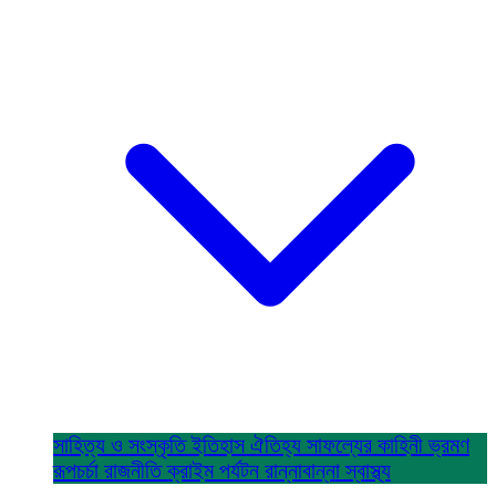
সাহিত্য ও সংস্কৃতি
ইতিহাস ঐতিহ্য
সাফল্যের কাহিনী
ভ্রমণ
রূপচর্চা
রাজনীতি
ক্রাইম
পর্যটন
রান্নাবান্না
স্বাস্থ্য