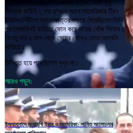
তেলেঙ্গানা রাজ্যের মৌলা আলীর বাসিন্দা সৈয়দ লুলু
মিনহাজ জাইদি। গত দু'বছর আগে আমেরিকার ট্রিন
ইউনিভার্সিটিতে স্নাতকোত্তর পড়তে গিয়েছিলেন তিনি।
প্রত্যেকদিনই বাড়িতে ফোন করে মায়ের খোঁজ নিতেন।
কিন্তু গত ২ মাস থেকে মেয়ের কোনও ফোন আসেনি
বাড়িতে।
চিন্তিত হয়ে পড়েছিলেন বৃদ্ধ মা।
আরও পড়ুন:
ইসলামাবাদে মুখোমুখি ইরান ও আমেরিকা: শান্তি আলোচনার