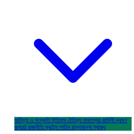
সাহিত্য ও সংস্কৃতি
ইতিহাস ঐতিহ্য
সাফল্যের কাহিনী
ভ্রমণ
রূপচর্চা
রাজনীতি
ক্রাইম
পর্যটন
রান্নাবান্না
স্বাস্থ্য