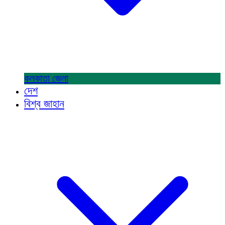
কলকাতা
জেলা
দেশ
বিশ্ব জাহান