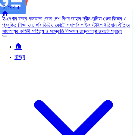
ই-পেপার
ই-পেপার
রাজ্য
কলকাতা
জেলা
দেশ
বিশ্ব জাহান
দ্বীন-দুনিয়া
খেলা
বিজ্ঞান ও
প্রযুক্তি
শিক্ষা ও চাকরি
ভিডিও
ফোটো গ্যালারি
লাইফ স্টাইল
ইতিহাস ঐতিহ্য
সাফল্যের কাহিনী
সাহিত্য ও সংস্কৃতি
বিনোদন
রান্নাবান্না
রূপচর্চা
স্বাস্থ্য
🏠︎
রাজ্য