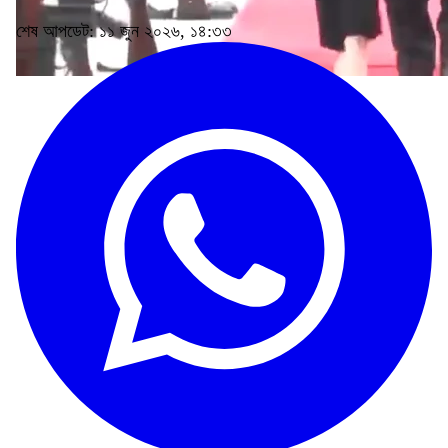
শেষ আপডেট: ১১ জুন ২০২৬, ১৪:৩৩