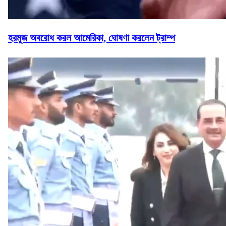
হরমুজ অবরোধ করল আমেরিকা, ঘোষণা করলেন ট্রাম্প