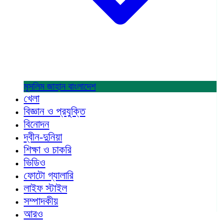
মুসলিম জাহান
বাংলাদেশ
খেলা
বিজ্ঞান ও প্রযুক্তি
বিনোদন
দ্বীন-দুনিয়া
শিক্ষা ও চাকরি
ভিডিও
ফোটো গ্যালারি
লাইফ স্টাইল
সম্পাদকীয়
আরও