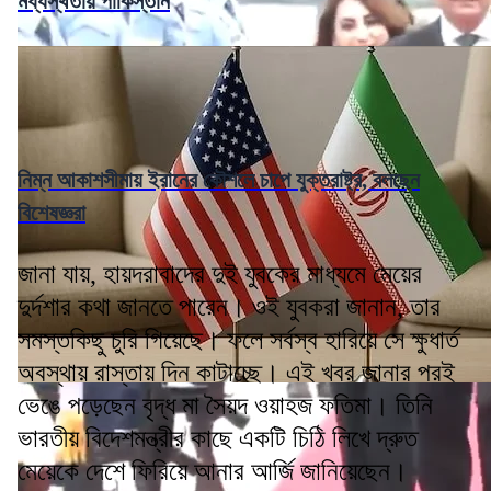
মধ্যস্থতায় পাকিস্তান
নিম্ন আকাশসীমায় ইরানের কৌশলে চাপে যুক্তরাষ্ট্র, বলছেন
বিশেষজ্ঞরা
জানা যায়, হায়দরাবাদের দুই যুবকের মাধ্যমে মেয়ের
দুর্দশার কথা জানতে পারেন। ওই যুবকরা জানান, তার
সমস্তকিছু চুরি গিয়েছে। ফলে সর্বস্ব হারিয়ে সে ক্ষুধার্ত
অবস্থায় রাস্তায় দিন কাটাচ্ছে। এই খবর জানার পরই
ভেঙে পড়েছেন বৃদ্ধ মা সৈয়দ ওয়াহজ ফতিমা। তিনি
ভারতীয় বিদেশমন্ত্রীর কাছে একটি চিঠি লিখে দ্রুত
মেয়েকে দেশে ফিরিয়ে আনার আর্জি জানিয়েছেন।