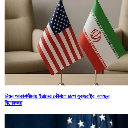
নিম্ন আকাশসীমায় ইরানের কৌশলে চাপে যুক্তরাষ্ট্র, বলছেন
বিশেষজ্ঞরা