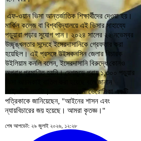
এফ-ওয়ান ভিসা আন্তর্জাতিক শিক্ষার্থীদের দেওয়া হয়।
মার্কিন কলেজ বা বিশ্ববিদ্যালয়ে এই ভিসার সাহায্যে
পড়ুয়ারা পড়ার সুযোগ পান। ২০২৪ সালের ২২ নভেম্বর
উচ্ছৃঙ্খলতার সন্দেহে ইসেরদাসানিকে গ্রেফতার করা
হয়েছিল। এই প্রসঙ্গে উইসকনসিন জেলার বিচারক
উইলিয়াম কনলি বলেন, ইসেরদাসানি বিরুদ্ধে কোনও
অপরাধ প্রমাণিত হয়নি। দেশজুড়ে প্রায় ১,৩০০ পড়ুয়ার
ভিসা আচমকাই বাতিল করা হয়েছে বলে জানান
আইনজীবী লতফি। লতফির সহকর্মী ভেরোনিকা একটি
পত্রিকাকে জানিয়েছেন, "আইনের শাসন এবং
ন্যায়বিচারের জয় হয়েছে। আমরা কৃতজ্ঞ।"
শেষ আপডেট: ২৯ জুলাই ২০২৬, ১২:২৮