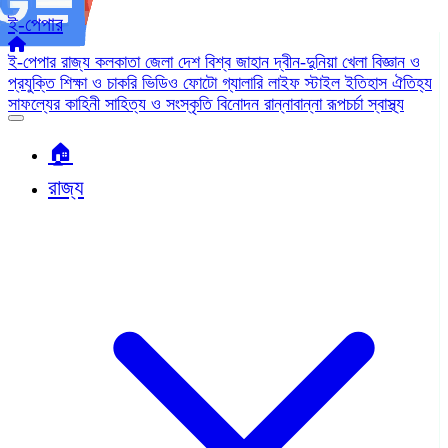
ই-পেপার
ই-পেপার
রাজ্য
কলকাতা
জেলা
দেশ
বিশ্ব জাহান
দ্বীন-দুনিয়া
খেলা
বিজ্ঞান ও
প্রযুক্তি
শিক্ষা ও চাকরি
ভিডিও
ফোটো গ্যালারি
লাইফ স্টাইল
ইতিহাস ঐতিহ্য
সাফল্যের কাহিনী
সাহিত্য ও সংস্কৃতি
বিনোদন
রান্নাবান্না
রূপচর্চা
স্বাস্থ্য
🏠︎
রাজ্য