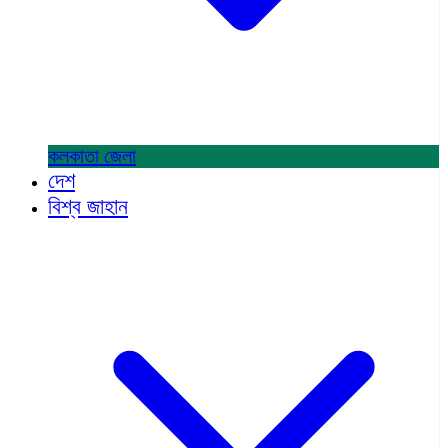
কলকাতা
জেলা
দেশ
বিশ্ব জাহান