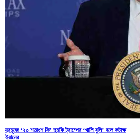
হরমুজে ‘২০ শতাংশ ফি’ হুমকি ট্রাম্পের ‘খালি বুলি’ বলে কটাক্ষ
ইরানের