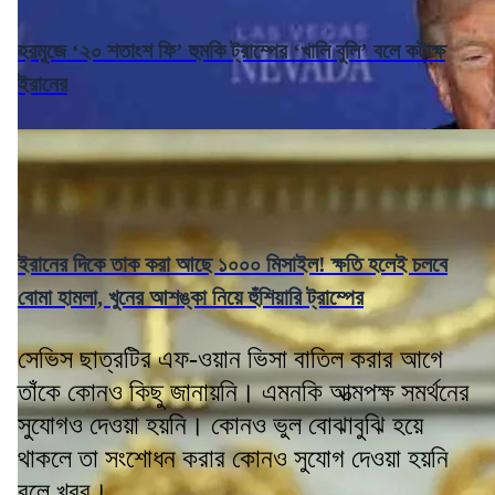
হরমুজে ‘২০ শতাংশ ফি’ হুমকি ট্রাম্পের ‘খালি বুলি’ বলে কটাক্ষ
ইরানের
ইরানের দিকে তাক করা আছে ১০০০ মিসাইল! ক্ষতি হলেই চলবে
বোমা হামলা, খুনের আশঙ্কা নিয়ে হুঁশিয়ারি ট্রাম্পের
সেভিস ছাত্রটির এফ-ওয়ান ভিসা বাতিল করার আগে
তাঁকে কোনও কিছু জানায়নি। এমনকি আত্মপক্ষ সমর্থনের
সুযোগও দেওয়া হয়নি। কোনও ভুল বোঝাবুঝি হয়ে
থাকলে তা সংশোধন করার কোনও সুযোগ দেওয়া হয়নি
বলে খবর।