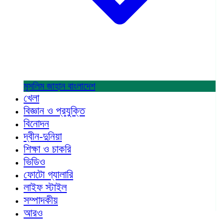
মুসলিম জাহান
বাংলাদেশ
খেলা
বিজ্ঞান ও প্রযুক্তি
বিনোদন
দ্বীন-দুনিয়া
শিক্ষা ও চাকরি
ভিডিও
ফোটো গ্যালারি
লাইফ স্টাইল
সম্পাদকীয়
আরও