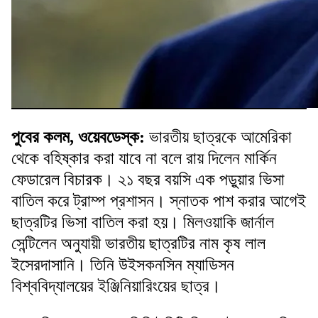
পুবের কলম, ওয়েবডেস্ক
:
ভারতীয় ছাত্রকে আমেরিকা
থেকে বহিষ্কার করা যাবে না বলে রায় দিলেন মার্কিন
ফেডারেল বিচারক। ২১ বছর বয়সি এক পড়ুয়ার ভিসা
বাতিল করে ট্রাম্প প্রশাসন। স্নাতক পাশ করার আগেই
ছাত্রটির ভিসা বাতিল করা হয়। মিলওয়াকি জার্নাল
সেন্টিলেন অনুযায়ী ভারতীয় ছাত্রটির নাম কৃষ লাল
ইসেরদাসানি। তিনি উইসকনসিন ম্যাডিসন
বিশ্ববিদ্যালয়ের ইঞ্জিনিয়ারিংয়ের ছাত্র।