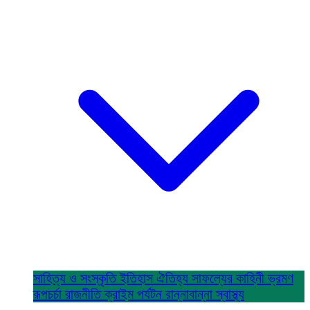
সাহিত্য ও সংস্কৃতি
ইতিহাস ঐতিহ্য
সাফল্যের কাহিনী
ভ্রমণ
রূপচর্চা
রাজনীতি
ক্রাইম
পর্যটন
রান্নাবান্না
স্বাস্থ্য