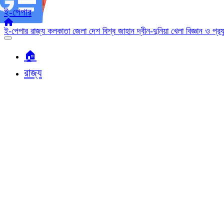
ই-পেপার
ই-পেপার
রাজ্য
কলকাতা
জেলা
দেশ
বিশ্ব জাহান
দ্বীন-দুনিয়া
খেলা
বিজ্ঞান ও প্র
🏠︎
রাজ্য