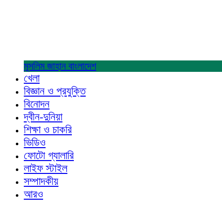
মুসলিম জাহান
বাংলাদেশ
খেলা
বিজ্ঞান ও প্রযুক্তি
বিনোদন
দ্বীন-দুনিয়া
শিক্ষা ও চাকরি
ভিডিও
ফোটো গ্যালারি
লাইফ স্টাইল
সম্পাদকীয়
আরও