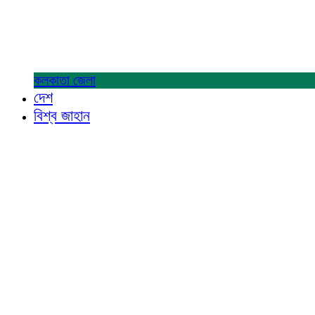
কলকাতা
জেলা
দেশ
বিশ্ব জাহান