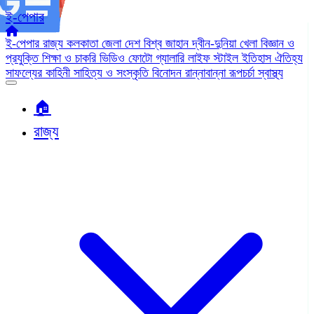
ই-পেপার
ই-পেপার
রাজ্য
কলকাতা
জেলা
দেশ
বিশ্ব জাহান
দ্বীন-দুনিয়া
খেলা
বিজ্ঞান ও
প্রযুক্তি
শিক্ষা ও চাকরি
ভিডিও
ফোটো গ্যালারি
লাইফ স্টাইল
ইতিহাস ঐতিহ্য
সাফল্যের কাহিনী
সাহিত্য ও সংস্কৃতি
বিনোদন
রান্নাবান্না
রূপচর্চা
স্বাস্থ্য
🏠︎
রাজ্য