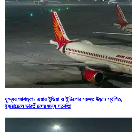
যুদ্ধের আশঙ্কা: এয়ার ইন্ডিয়া ও ইন্ডিগোর সমস্ত উড়ান স্থগিত,
ইজ়রায়েলে ভারতীয়দের জন্য সতর্কতা