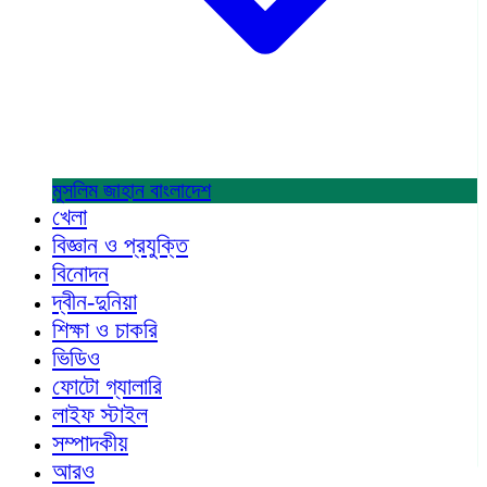
মুসলিম জাহান
বাংলাদেশ
খেলা
বিজ্ঞান ও প্রযুক্তি
বিনোদন
দ্বীন-দুনিয়া
শিক্ষা ও চাকরি
ভিডিও
ফোটো গ্যালারি
লাইফ স্টাইল
সম্পাদকীয়
আরও