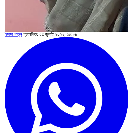
ইমামা খাতুন
প্রকাশিত: ২৩ জুলাই ২০২২, ১৫:১৬