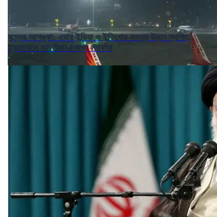
যুদ্ধের আশঙ্কা: এয়ার ইন্ডিয়া ও ইন্ডিগোর সমস্ত উড়ান স্থগিত,
ইজ়রায়েলে ভারতীয়দের জন্য সতর্কতা