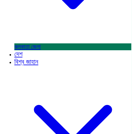
কলকাতা
জেলা
দেশ
বিশ্ব জাহান