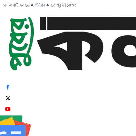
০৮ আগস্ট ২০২৬
●
শনিবার
●
২৩ শ্রাবণ ১৪৩৩