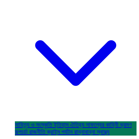
সাহিত্য ও সংস্কৃতি
ইতিহাস ঐতিহ্য
সাফল্যের কাহিনী
ভ্রমণ
রূপচর্চা
রাজনীতি
ক্রাইম
পর্যটন
রান্নাবান্না
স্বাস্থ্য