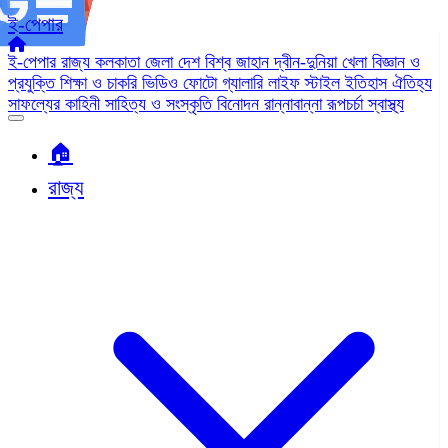
ই-পেপার
ই-পেপার
রাজ্য
কলকাতা
জেলা
দেশ
বিশ্ব জাহান
দ্বীন-দুনিয়া
খেলা
বিজ্ঞান ও
প্রযুক্তি
শিক্ষা ও চাকরি
ভিডিও
ফোটো গ্যালারি
লাইফ স্টাইল
ইতিহাস ঐতিহ্য
সাফল্যের কাহিনী
সাহিত্য ও সংস্কৃতি
বিনোদন
রান্নাবান্না
রূপচর্চা
স্বাস্থ্য
🏠︎
রাজ্য