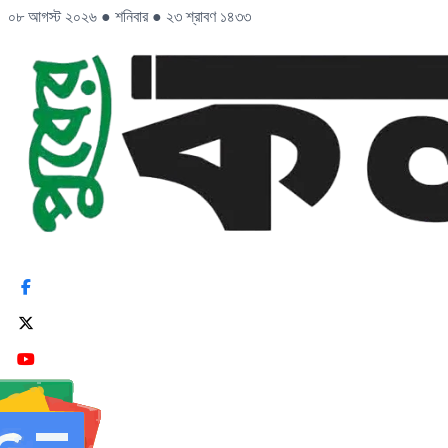
০৮ আগস্ট ২০২৬
●
শনিবার
●
২৩ শ্রাবণ ১৪৩৩