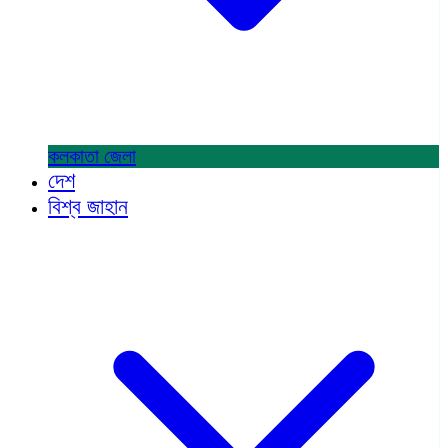
কলকাতা
জেলা
দেশ
বিশ্ব জাহান