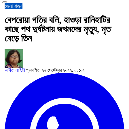
জেলা
রাজ্য
বেপরোয়া গতির বলি, হাওড়া রানিহাটির
কাছে পথ দুর্ঘটনায় জখমদের মৃত্যু, মৃত
বেড়ে তিন
অর্পিতা লাহিড়ী
প্রকাশিত: ২২ সেপ্টেম্বর ২০২২, ০৮:০২