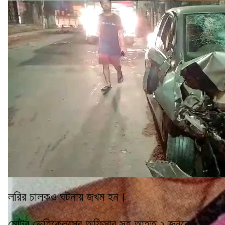
লরির চালকও ঘটনায় জখম হন।
মোটর ভেহিকেলসের অফিসার সহ আহত ২ জনকে