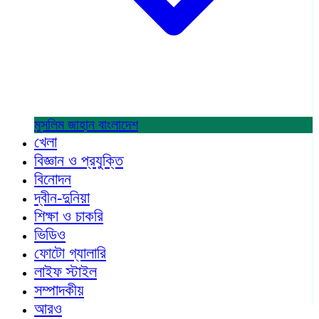
মুসলিম জাহান
বাংলাদেশ
খেলা
বিজ্ঞান ও প্রযুক্তি
বিনোদন
দ্বীন-দুনিয়া
শিক্ষা ও চাকরি
ভিডিও
ফোটো গ্যালারি
লাইফ স্টাইল
সম্পাদকীয়
আরও