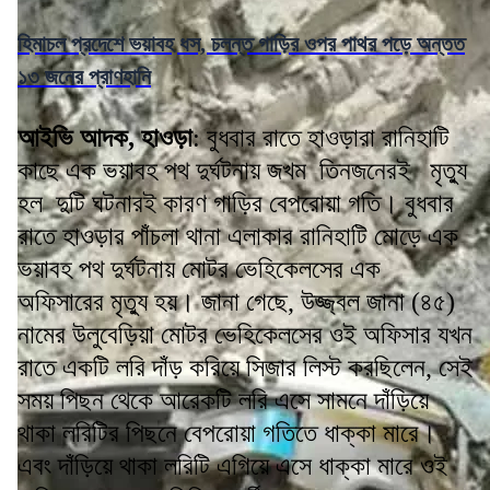
হিমাচল প্রদেশে ভয়াবহ ধস, চলন্ত গাড়ির ওপর পাথর পড়ে অন্তত
১৩ জনের প্রাণহানি
আইভি আদক, হাওড়া
: বুধবার রাতে হাওড়ারা রানিহাটি
কাছে এক ভয়াবহ পথ দুর্ঘটনায় জখম তিনজনেরই মৃত্যু
হল দুটি ঘটনারই কারণ গাড়ির বেপরোয়া গতি। বুধবার
রাতে হাওড়ার পাঁচলা থানা এলাকার রানিহাটি মোড়ে এক
ভয়াবহ পথ দুর্ঘটনায় মোটর ভেহিকেলসের এক
অফিসারের মৃত্যু হয়। জানা গেছে, উজ্জ্বল জানা (৪৫)
নামের উলুবেড়িয়া মোটর ভেহিকেলসের ওই অফিসার যখন
রাতে একটি লরি দাঁড় করিয়ে সিজার লিস্ট করছিলেন, সেই
সময় পিছন থেকে আরেকটি লরি এসে সামনে দাঁড়িয়ে
থাকা লরিটির পিছনে বেপরোয়া গতিতে ধাক্কা মারে।
এবং দাঁড়িয়ে থাকা লরিটি এগিয়ে এসে ধাক্কা মারে ওই