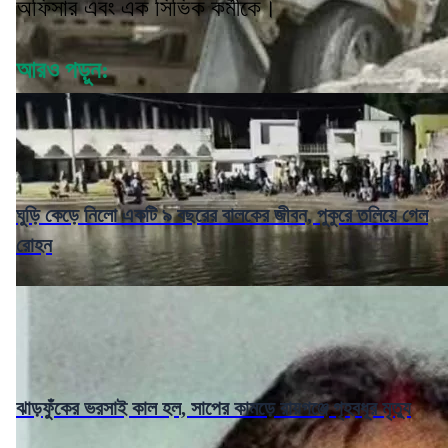
অফিসার এবং এক সিভিক কর্মীকে।
আরও পড়ুন:
ঘুড়ি কেড়ে নিলো একটি ৯ বছরের বালকের জীবন, পুকুরে তলিয়ে গেল
রোহন
ঝাড়ফুঁকের ভরসাই কাল হল, সাপের কামড়ে রায়গঞ্জে গৃহবধূর মৃত্যু