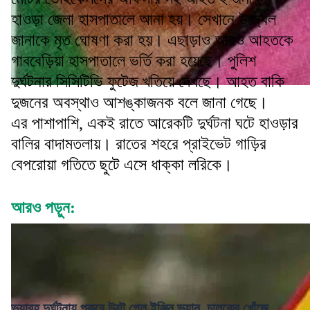
হাওড়া জেলা হাসপাতালে আনা হয়। সেখানে উজ্জ্বল
জানাকে মৃত ঘোষণা করা হয়। এছাড়াও আরও আহতকে
গাববেড়িয়া হাসপাতালে ভর্তি করা হয়েছে। পুলিশ
দুর্ঘটনার সিসিটিভি ফুটেজ খতিয়ে দেখছে। আহত বাকি
দুজনের অবস্থাও আশঙ্কাজনক বলে জানা গেছে।
এর পাশাপাশি, একই রাতে আরেকটি দুর্ঘটনা ঘটে হাওড়ার
বালির বাদামতলায়। রাতের শহরে প্রাইভেট গাড়ির
বেপরোয়া গতিতে ছুটে এসে ধাক্কা লরিকে।
আরও পড়ুন:
ভয়াবহ দুর্ঘটনায় পুকুরে উল্টে গেল ইঞ্জিন ভ্যান, চালকের খোঁজে