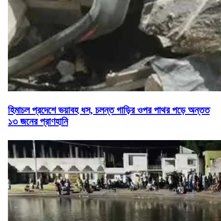
হিমাচল প্রদেশে ভয়াবহ ধস, চলন্ত গাড়ির ওপর পাথর পড়ে অন্তত
১৩ জনের প্রাণহানি