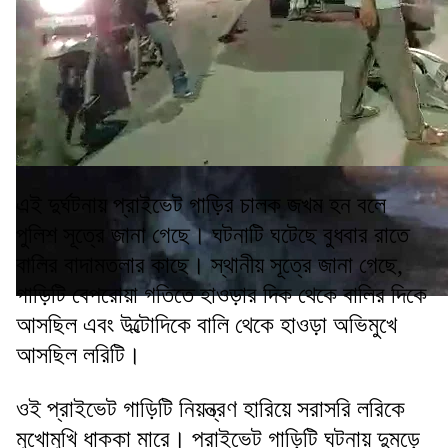
এই দুর্ঘটনায় প্রাইভেট গাড়ির চালক জখম হন বলে
পুলিশ সূত্রে জানা গেছে। ঘটনাটি ঘটেছে বুধবার রাতে
বালির বাদামতলার কাছে। স্থানীয় সূত্রে জানা গেছে,
গাড়িটি বেপরোয়া গতিতে হাওড়ার দিক থেকে বালির দিকে
আসছিল এবং উল্টোদিকে বালি থেকে হাওড়া অভিমুখে
আসছিল লরিটি।
ওই প্রাইভেট গাড়িটি নিয়ন্ত্রণ হারিয়ে সরাসরি লরিকে
মুখোমুখি ধাক্কা মারে। প্রাইভেট গাড়িটি ঘটনায় দুমড়ে