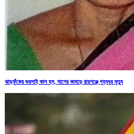
ঝাড়ফুঁকের ভরসাই কাল হল, সাপের কামড়ে রায়গঞ্জে গৃহবধূর মৃত্যু