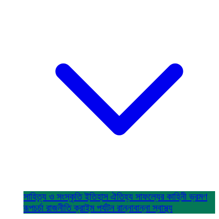
সাহিত্য ও সংস্কৃতি
ইতিহাস ঐতিহ্য
সাফল্যের কাহিনী
ভ্রমণ
রূপচর্চা
রাজনীতি
ক্রাইম
পর্যটন
রান্নাবান্না
স্বাস্থ্য