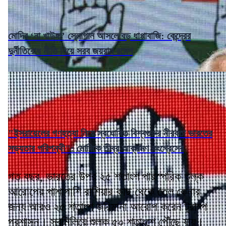
মোদির ‘না খাউঙ্গা’ স্লোগান আসলে বড় ধাপ্পাবাজি: কেন্দ্রের
দুর্নীতিরোধ নীতি নিয়ে সরব জয়রাম রমেশ
"ইসরায়েলের গণহত্যা নিয়ে স্বঘোষিত বিশ্বগুরুর নীরবতা ভারতের
সভ্যতার পরিপন্থী": মোদিকে তীব্র আক্রমণ কংগ্রেসের
গত বছর, ভারতের উপর ২৫ শতাংশ পারস্পরিক শুল্ক
আরোপের পাশাপাশি রাশিয়ার কাছ থেকে তেল কেনার
জন্য আরও ২৫ শতাংশ জরিমানা আরোপ করেন ট্রাম্প
প্রশাসন। সবমিলিয়ে শুল্ক ৫০ শতাংশে পৌঁছে যায়।