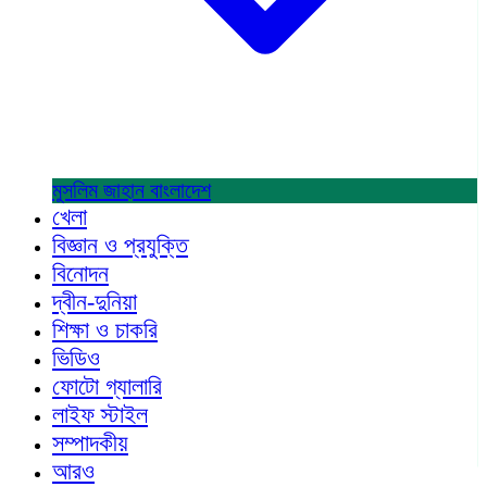
মুসলিম জাহান
বাংলাদেশ
খেলা
বিজ্ঞান ও প্রযুক্তি
বিনোদন
দ্বীন-দুনিয়া
শিক্ষা ও চাকরি
ভিডিও
ফোটো গ্যালারি
লাইফ স্টাইল
সম্পাদকীয়
আরও