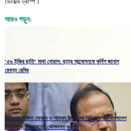
ডোনাল্ড ট্রাম্প।
আরও পড়ুন:
‘৫৬ ইঞ্চির ছাতি’ মাথা নোয়াল: ছাত্র আন্দোলনকে কুর্নিশ জানাল
রেবন্ত রেড্ডি
দিল্লিতে অজিত দোভাল ও শামসুল ইসলামের বৈঠক, ভারত-বাংলাদেশ
টানাপোড়েনের আবহেই কৌশলগত গুরুত্ব