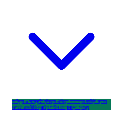
সাহিত্য ও সংস্কৃতি
ইতিহাস ঐতিহ্য
সাফল্যের কাহিনী
ভ্রমণ
রূপচর্চা
রাজনীতি
ক্রাইম
পর্যটন
রান্নাবান্না
স্বাস্থ্য