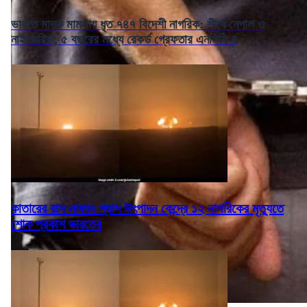
ভারতে মাদক মামলায় ধৃত ৭৪৭ বিদেশী নাগরিক: শীর্ষে নেপাল ও
নাইজেরিয়া, ৫ বছরের মধ্যে রেকর্ড গ্রেফতার এনসিবি-র
কাতারের রাস লাফান গ্যাস উৎপাদন কেন্দ্রে ১২ নাগরিকের মৃত্যুতে
শোক প্রকাশ ভারতের