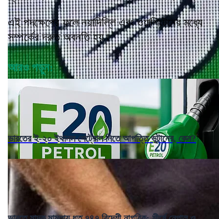
এই পদক্ষেপের ফলে নয়াদিল্লি এবং ওয়াশিংটনের মধ্যে
সম্পর্কের দ্রুত অবনতি হয়।
আরও পড়ুন:
ভারতের ই-২০ ইথানল পেট্রোল নিতে আপত্তি ভুটানের, কেন?
ভারতে মাদক মামলায় ধৃত ৭৪৭ বিদেশী নাগরিক: শীর্ষে নেপাল ও