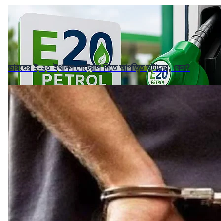
ভারতের ই-২০ ইথানল পেট্রোল নিতে আপত্তি ভুটানের, কেন?