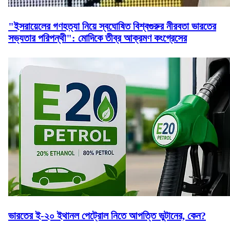
"ইসরায়েলের গণহত্যা নিয়ে স্বঘোষিত বিশ্বগুরুর নীরবতা ভারতের
সভ্যতার পরিপন্থী": মোদিকে তীব্র আক্রমণ কংগ্রেসের
ভারতের ই-২০ ইথানল পেট্রোল নিতে আপত্তি ভুটানের, কেন?