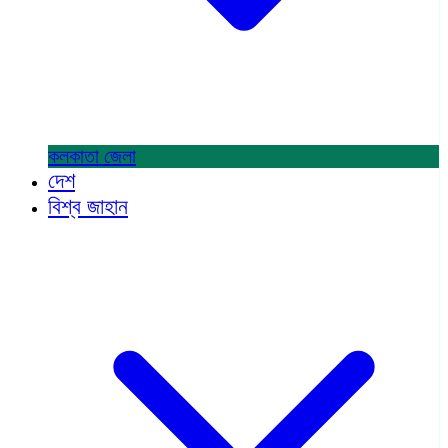
কলকাতা
জেলা
দেশ
বিশ্ব জাহান