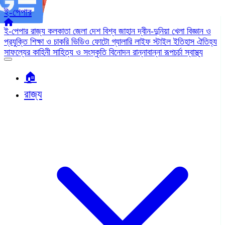
ই-পেপার
ই-পেপার
রাজ্য
কলকাতা
জেলা
দেশ
বিশ্ব জাহান
দ্বীন-দুনিয়া
খেলা
বিজ্ঞান ও
প্রযুক্তি
শিক্ষা ও চাকরি
ভিডিও
ফোটো গ্যালারি
লাইফ স্টাইল
ইতিহাস ঐতিহ্য
সাফল্যের কাহিনী
সাহিত্য ও সংস্কৃতি
বিনোদন
রান্নাবান্না
রূপচর্চা
স্বাস্থ্য
🏠︎
রাজ্য