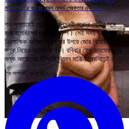
নাইজেরিয়া, ৫ বছরের মধ্যে রেকর্ড গ্রেফতার এনসিবি-র
গত সপ্তাহেই ফোনে প্রধানমন্ত্রী নরেন্দ্র মোদীর সঙ্গে
কথা বলেছিলেন ডোনাল্ড ট্রাম্প। সেই সময় দুই দেশ
দ্বিপাক্ষিক বাণিজ্য বাড়ানোর উপরে জোর দিয়েছিলেন।
শুল্ক নিয়েও আলোচনা হয়। রবিবার ফের ভারতের উপর
শুল্ক আরোপের হুঁশিয়ারি দিলেন মার্কিন প্রেসিডেন্ট।
শেষ আপডেট: ২৯ জুলাই ২০২৬, ১১:৩৬