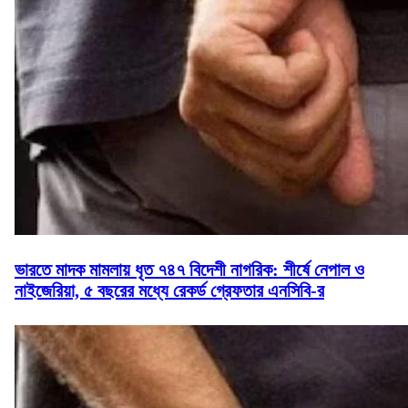
ভারতে মাদক মামলায় ধৃত ৭৪৭ বিদেশী নাগরিক: শীর্ষে নেপাল ও
নাইজেরিয়া, ৫ বছরের মধ্যে রেকর্ড গ্রেফতার এনসিবি-র