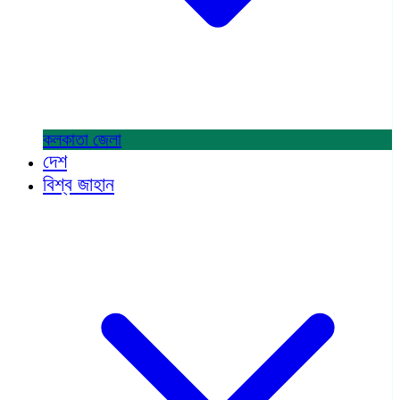
কলকাতা
জেলা
দেশ
বিশ্ব জাহান