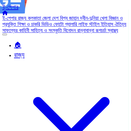
ই-পেপার
ই-পেপার
রাজ্য
কলকাতা
জেলা
দেশ
বিশ্ব জাহান
দ্বীন-দুনিয়া
খেলা
বিজ্ঞান ও
প্রযুক্তি
শিক্ষা ও চাকরি
ভিডিও
ফোটো গ্যালারি
লাইফ স্টাইল
ইতিহাস ঐতিহ্য
সাফল্যের কাহিনী
সাহিত্য ও সংস্কৃতি
বিনোদন
রান্নাবান্না
রূপচর্চা
স্বাস্থ্য
🏠︎
রাজ্য