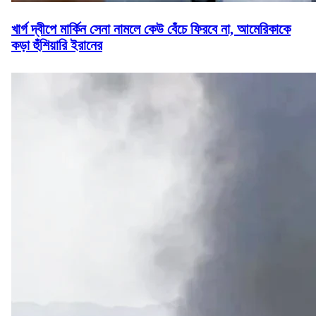
খার্গ দ্বীপে মার্কিন সেনা নামলে কেউ বেঁচে ফিরবে না, আমেরিকাকে
কড়া হুঁশিয়ারি ইরানের