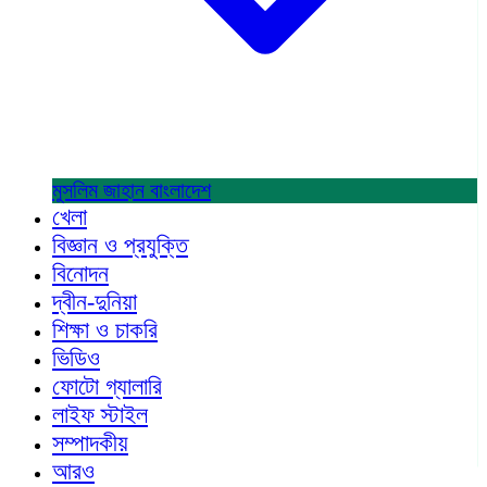
মুসলিম জাহান
বাংলাদেশ
খেলা
বিজ্ঞান ও প্রযুক্তি
বিনোদন
দ্বীন-দুনিয়া
শিক্ষা ও চাকরি
ভিডিও
ফোটো গ্যালারি
লাইফ স্টাইল
সম্পাদকীয়
আরও