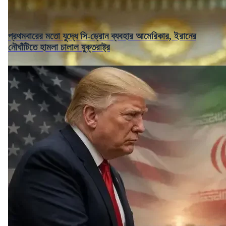
প্রথমবারের মতো যুদ্ধে সি-ড্রোন ব্যবহার আমেরিকার, ইরানের
নৌঘাঁটিতে হামলা চালাল যুক্তরাষ্ট্র