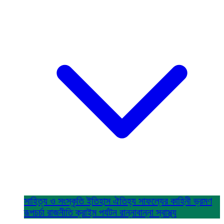
সাহিত্য ও সংস্কৃতি
ইতিহাস ঐতিহ্য
সাফল্যের কাহিনী
ভ্রমণ
রূপচর্চা
রাজনীতি
ক্রাইম
পর্যটন
রান্নাবান্না
স্বাস্থ্য