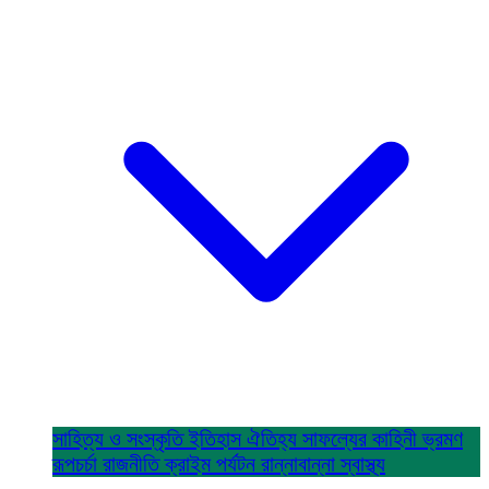
সাহিত্য ও সংস্কৃতি
ইতিহাস ঐতিহ্য
সাফল্যের কাহিনী
ভ্রমণ
রূপচর্চা
রাজনীতি
ক্রাইম
পর্যটন
রান্নাবান্না
স্বাস্থ্য