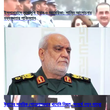
ইসলামাবাদে মুখোমুখি ইরান ও আমেরিকা: শান্তি আলোচনার
মধ্যস্থতায় পাকিস্তান
ইরানের সামরিক গোয়েন্দাপ্রধান খাদেমি নিহত, সংঘর্ষে নতুন মাত্রা