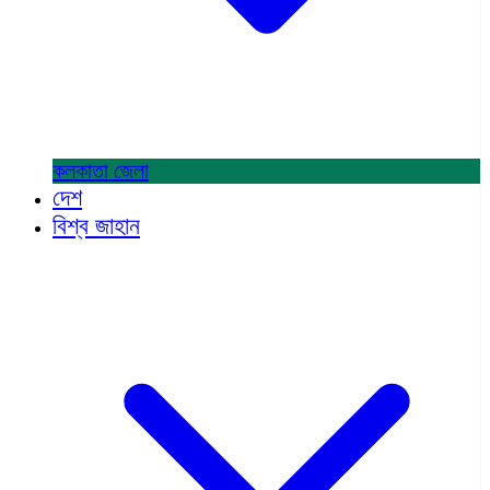
কলকাতা
জেলা
দেশ
বিশ্ব জাহান