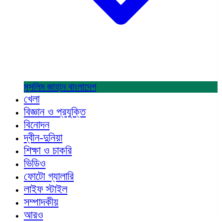
মুসলিম জাহান
বাংলাদেশ
খেলা
বিজ্ঞান ও প্রযুক্তি
বিনোদন
দ্বীন-দুনিয়া
শিক্ষা ও চাকরি
ভিডিও
ফোটো গ্যালারি
লাইফ স্টাইল
সম্পাদকীয়
আরও