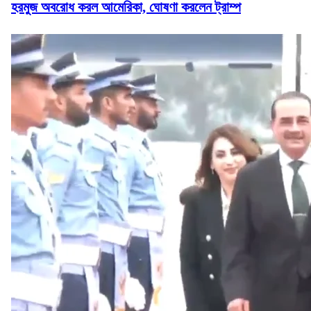
হরমুজ অবরোধ করল আমেরিকা, ঘোষণা করলেন ট্রাম্প