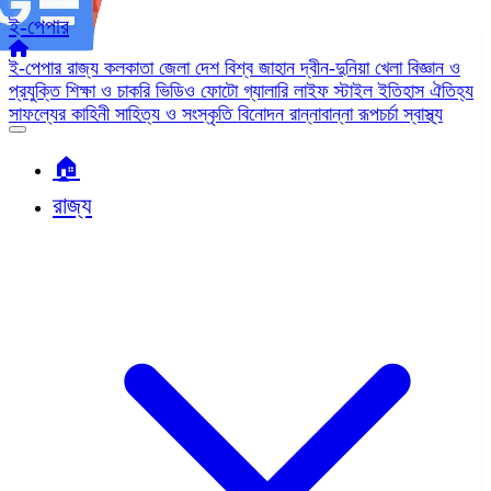
ই-পেপার
ই-পেপার
রাজ্য
কলকাতা
জেলা
দেশ
বিশ্ব জাহান
দ্বীন-দুনিয়া
খেলা
বিজ্ঞান ও
প্রযুক্তি
শিক্ষা ও চাকরি
ভিডিও
ফোটো গ্যালারি
লাইফ স্টাইল
ইতিহাস ঐতিহ্য
সাফল্যের কাহিনী
সাহিত্য ও সংস্কৃতি
বিনোদন
রান্নাবান্না
রূপচর্চা
স্বাস্থ্য
🏠︎
রাজ্য