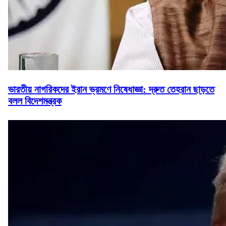
ভারতীয় নাগরিকদের ইরান ভ্রমণে নিষেধাজ্ঞা: দ্রুত তেহরান ছাড়তে
বলল বিদেশমন্ত্রক