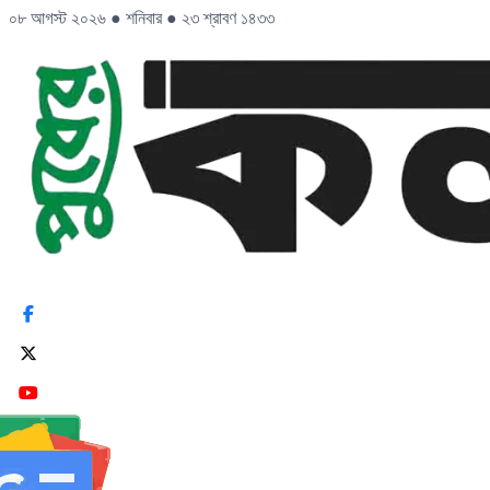
০৮ আগস্ট ২০২৬
●
শনিবার
●
২৩ শ্রাবণ ১৪৩৩