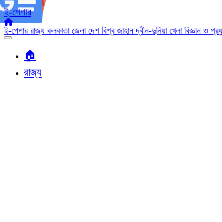
ই-পেপার
ই-পেপার
রাজ্য
কলকাতা
জেলা
দেশ
বিশ্ব জাহান
দ্বীন-দুনিয়া
খেলা
বিজ্ঞান ও প্র
🏠︎
রাজ্য