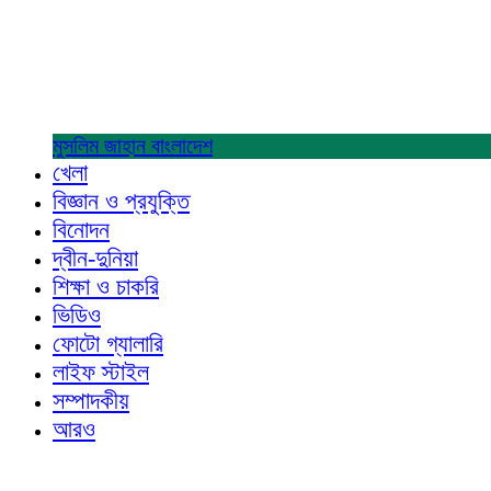
মুসলিম জাহান
বাংলাদেশ
খেলা
বিজ্ঞান ও প্রযুক্তি
বিনোদন
দ্বীন-দুনিয়া
শিক্ষা ও চাকরি
ভিডিও
ফোটো গ্যালারি
লাইফ স্টাইল
সম্পাদকীয়
আরও