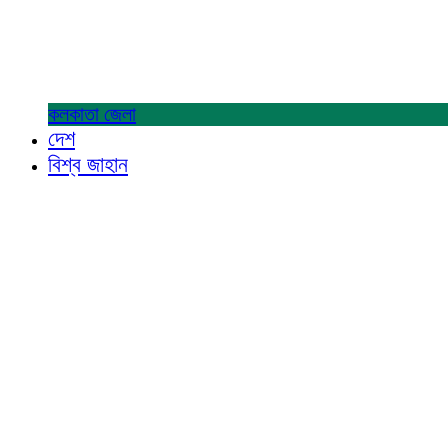
কলকাতা
জেলা
দেশ
বিশ্ব জাহান