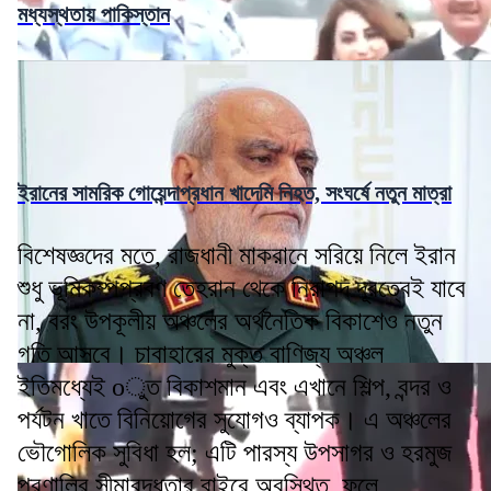
মধ্যস্থতায় পাকিস্তান
ইরানের সামরিক গোয়েন্দাপ্রধান খাদেমি নিহত, সংঘর্ষে নতুন মাত্রা
বিশেষজ্ঞদের মতে, রাজধানী মাকরানে সরিয়ে নিলে ইরান
শুধু ভূমিকম্পপ্রবণ তেহরান থেকে নিরাপদ দূরত্বেই যাবে
না, বরং উপকূলীয় অঞ্চলের অর্থনৈতিক বিকাশেও নতুন
গতি আসবে। চাবাহারের মুক্ত বাণিজ্য অঞ্চল
ইতিমধ্যেই oুত বিকাশমান এবং এখানে শিল্প, বন্দর ও
পর্যটন খাতে বিনিয়োগের সুযোগও ব্যাপক। এ অঞ্চলের
ভৌগোলিক সুবিধা হল; এটি পারস্য উপসাগর ও হরমুজ
প্রণালির সীমাবদ্ধতার বাইরে অবস্থিত, ফলে