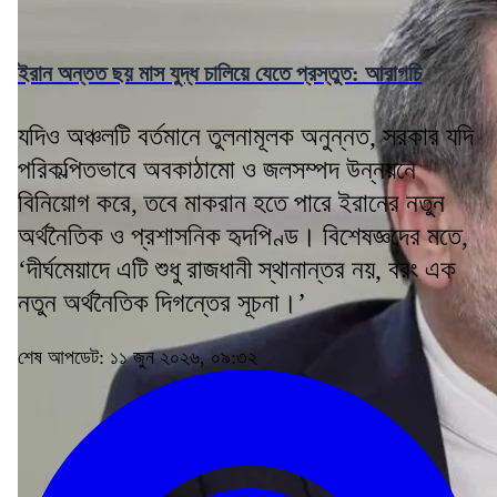
ইরান অন্তত ছয় মাস যুদ্ধ চালিয়ে যেতে প্রস্তুত: আরাগচি
যদিও অঞ্চলটি বর্তমানে তুলনামূলক অনুন্নত, সরকার যদি
পরিকল্পিতভাবে অবকাঠামো ও জলসম্পদ উন্নয়নে
বিনিয়োগ করে, তবে মাকরান হতে পারে ইরানের নতুন
অর্থনৈতিক ও প্রশাসনিক হৃদপিণ্ড। বিশেষজ্ঞদের মতে,
‘দীর্ঘমেয়াদে এটি শুধু রাজধানী স্থানান্তর নয়, বরং এক
নতুন অর্থনৈতিক দিগন্তের সূচনা।’
শেষ আপডেট: ১১ জুন ২০২৬, ০৯:৩২