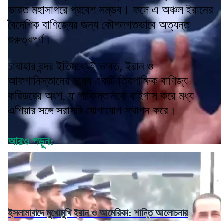
ভারত মহাসাগরে প্রবেশ সম্ভব। ফলে এ অঞ্চল ইরানের
বৈদেশিক বাণিজ্যের জন্য কৌশলগতভাবে অত্যন্ত
গুরুত্বপূর্ণ।
চাবাহার বন্দর ইতিমধ্যেই ভারত, ইরান ও
আফগানিস্তানের মধ্যে একটি ত্রিপাক্ষিক বাণিজ্য
করিডরের অংশ, যা পাকিস্তানকে বাইপাস করে মধ্য
এশিয়ার সঙ্গে সরাসরি যোগাযোগ স্থাপন করে।
আরও পড়ুন:
ইসলামাবাদে মুখোমুখি ইরান ও আমেরিকা: শান্তি আলোচনার