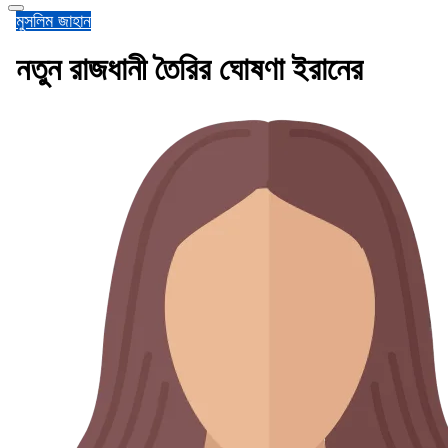
মুসলিম জাহান
নতুন রাজধানী তৈরির ঘোষণা ইরানের