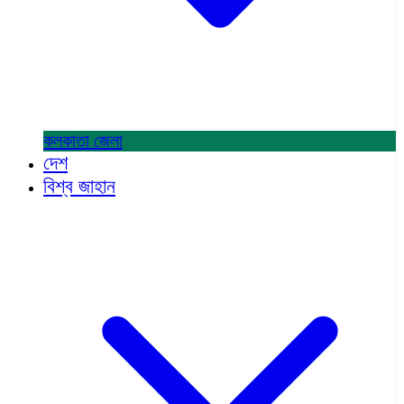
কলকাতা
জেলা
দেশ
বিশ্ব জাহান