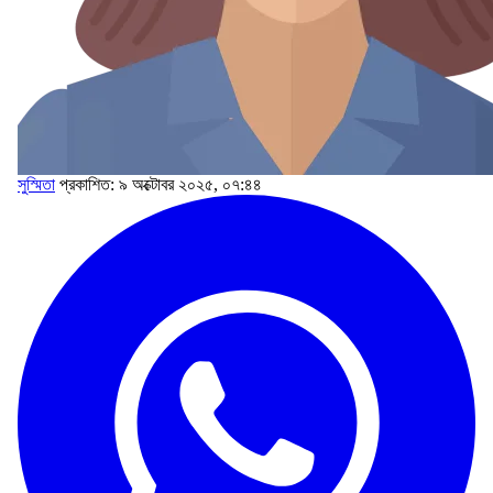
সুস্মিতা
প্রকাশিত: ৯ অক্টোবর ২০২৫, ০৭:৪৪