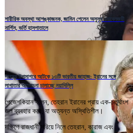
শারীরিক অবস্থা আশঙ্কাজনক, জামিন পেলেন অসুস্থ নোবেলজয়ী
নার্গিস, ভর্তি হাসপাতালে
পারস্য উপসাগরে আটকে ১৩টি ভারতীয় জাহাজ: ইরানের সঙ্গে
লাগাতার আলোচনা চালাচ্ছে নয়াদিল্লি
পেজেশকিয়ান বলেন, তেহরান ইরানের প্রায় এক-চতুর্থাংশ
জল ব্যবহার করে, যা অত্যন্ত অস্থিতিশীল।
দক্ষিণে রাজধানী সরিয়ে নিলে তেহরান, কারাজ এবং