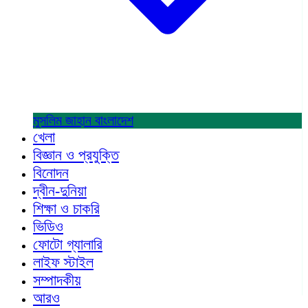
মুসলিম জাহান
বাংলাদেশ
খেলা
বিজ্ঞান ও প্রযুক্তি
বিনোদন
দ্বীন-দুনিয়া
শিক্ষা ও চাকরি
ভিডিও
ফোটো গ্যালারি
লাইফ স্টাইল
সম্পাদকীয়
আরও