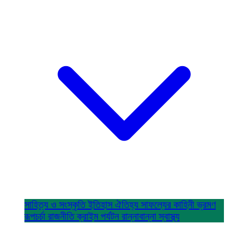
সাহিত্য ও সংস্কৃতি
ইতিহাস ঐতিহ্য
সাফল্যের কাহিনী
ভ্রমণ
রূপচর্চা
রাজনীতি
ক্রাইম
পর্যটন
রান্নাবান্না
স্বাস্থ্য