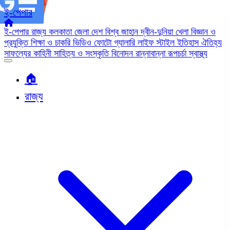
ই-পেপার
ই-পেপার
রাজ্য
কলকাতা
জেলা
দেশ
বিশ্ব জাহান
দ্বীন-দুনিয়া
খেলা
বিজ্ঞান ও
প্রযুক্তি
শিক্ষা ও চাকরি
ভিডিও
ফোটো গ্যালারি
লাইফ স্টাইল
ইতিহাস ঐতিহ্য
সাফল্যের কাহিনী
সাহিত্য ও সংস্কৃতি
বিনোদন
রান্নাবান্না
রূপচর্চা
স্বাস্থ্য
🏠︎
রাজ্য