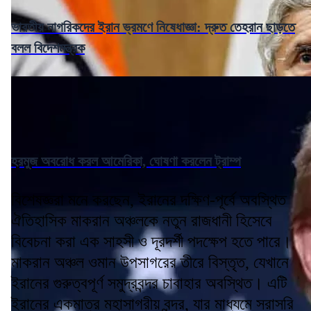
ভারতীয় নাগরিকদের ইরান ভ্রমণে নিষেধাজ্ঞা: দ্রুত তেহরান ছাড়তে
বলল বিদেশমন্ত্রক
হরমুজ অবরোধ করল আমেরিকা, ঘোষণা করলেন ট্রাম্প
বিশেষজ্ঞরা মনে করছেন, ইরানের দক্ষিণ-পূর্বে অবস্থিত
ঐতিহাসিক মাকরান অঞ্চলকে নতুন রাজধানী হিসেবে
বিবেচনা করা এক সাহসী ও দূরদর্শী পদক্ষেপ হতে পারে।
মাকরান অঞ্চল ওমান উপসাগরের তীরে বিস্তৃত, যেখানে
ইরানের গুরুত্বপূর্ণ সমুদ্রবন্দর চাবাহার অবস্থিত। এটি
ইরানের একমাত্র মহাসাগরীয় বন্দর, যার মাধ্যমে সরাসরি