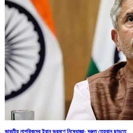
ভারতীয় নাগরিকদের ইরান ভ্রমণে নিষেধাজ্ঞা: দ্রুত তেহরান ছাড়তে