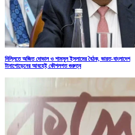
দিল্লিতে অজিত দোভাল ও শামসুল ইসলামের বৈঠক, ভারত-বাংলাদেশ
টানাপোড়েনের আবহেই কৌশলগত গুরুত্ব