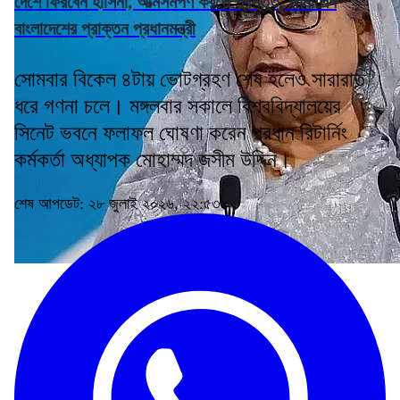
দেশে ফিরবেন হাসিনা, আত্মসমর্পণ করতে প্রস্তুত, জানালেন
বাংলাদেশের প্রাক্তন প্রধানমন্ত্রী
সোমবার বিকেল ৪টায় ভোটগ্রহণ শেষ হলেও সারারাত
ধরে গণনা চলে। মঙ্গলবার সকালে বিশ্ববিদ্যালয়ের
সিনেট ভবনে ফলাফল ঘোষণা করেন প্রধান রিটার্নিং
কর্মকর্তা অধ্যাপক মোহাম্মদ জসীম উদ্দিন।
শেষ আপডেট: ২৮ জুলাই ২০২৬, ২২:৫৩