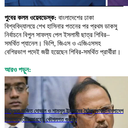
পুবের কলম ওয়েবডেস্ক:
বাংলাদেশের ঢাকা
বিশ্ববিদ্যালয়ে শেখ হাসিনার পতনের পর প্রথম ডাকসু
নির্বাচনে বিপুল সাফল্য পেল ইসলামী ছাত্র শিবির–
সমর্থিত প্যানেল। ভিপি, জিএস ও এজিএসসহ
বেশিরভাগ পদেই জয়ী হয়েছেন শিবির-সমর্থিত প্রার্থীরা।
আরও পড়ুন:
দিল্লিতে অজিত দোভাল ও শামসুল ইসলামের বৈঠক, ভারত-বাংলাদেশ
টানাপোড়েনের আবহেই কৌশলগত গুরুত্ব