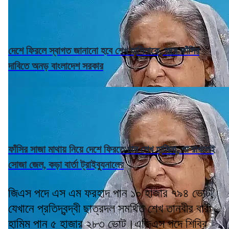
দেশে ফিরলে স্বাগত জানানো হবে শেখ হাসিনাকে, তবে ফাঁসির
দাবিতে অনড় বাংলাদেশ সরকার
ফাঁসির সাজা মাথায় নিয়ে দেশে ফিরতে চান শেখ হাসিনা, পা রাখলেই
সোজা জেল, কড়া বার্তা ট্রাইব্যুনালের
জিএস পদে এস এম ফরহাদ পান ১০ হাজার ৭৯৪ ভোট,
যেখানে প্রতিদ্বন্দ্বী ছাত্রদল সমর্থিত শেখ তানবীর বারী
হামিম পান ৫ হাজার ২৮৩ ভোট।এজিএস পদে শিবির