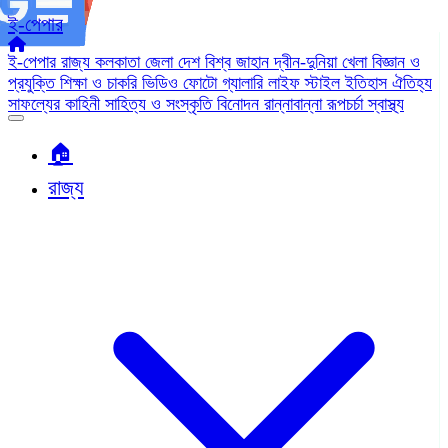
ই-পেপার
ই-পেপার
রাজ্য
কলকাতা
জেলা
দেশ
বিশ্ব জাহান
দ্বীন-দুনিয়া
খেলা
বিজ্ঞান ও
প্রযুক্তি
শিক্ষা ও চাকরি
ভিডিও
ফোটো গ্যালারি
লাইফ স্টাইল
ইতিহাস ঐতিহ্য
সাফল্যের কাহিনী
সাহিত্য ও সংস্কৃতি
বিনোদন
রান্নাবান্না
রূপচর্চা
স্বাস্থ্য
🏠︎
রাজ্য