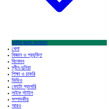
মুসলিম জাহান
বাংলাদেশ
খেলা
বিজ্ঞান ও প্রযুক্তি
বিনোদন
দ্বীন-দুনিয়া
শিক্ষা ও চাকরি
ভিডিও
ফোটো গ্যালারি
লাইফ স্টাইল
সম্পাদকীয়
আরও