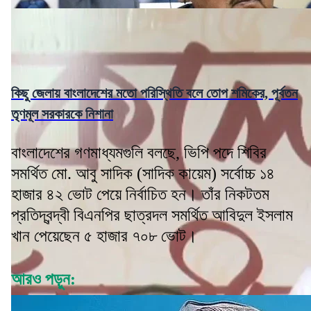
কিছু জেলায় বাংলাদেশের মতো পরিস্থিতি বলে তোপ শমিকের, পূর্বতন
তৃণমূল সরকারকে নিশানা
বাংলাদেশের গণমাধ্যমগুলি বলছে, ভিপি পদে শিবির
সমর্থিত মো. আবু সাদিক (সাদিক কায়েম) সর্বোচ্চ ১৪
হাজার ৪২ ভোট পেয়ে নির্বাচিত হন। তাঁর নিকটতম
প্রতিদ্বন্দ্বী বিএনপির ছাত্রদল সমর্থিত আবিদুল ইসলাম
খান পেয়েছেন ৫ হাজার ৭০৮ ভোট।
আরও পড়ুন: