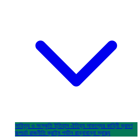
সাহিত্য ও সংস্কৃতি
ইতিহাস ঐতিহ্য
সাফল্যের কাহিনী
ভ্রমণ
রূপচর্চা
রাজনীতি
ক্রাইম
পর্যটন
রান্নাবান্না
স্বাস্থ্য