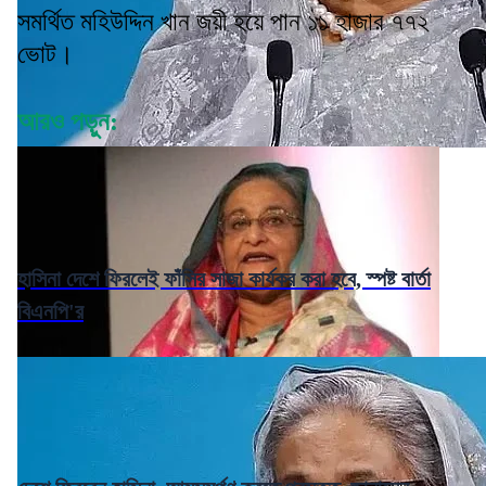
সমর্থিত মহিউদ্দিন খান জয়ী হয়ে পান ১১ হাজার ৭৭২
ভোট।
আরও পড়ুন:
হাসিনা দেশে ফিরলেই ফাঁসির সাজা কার্যকর করা হবে, স্পষ্ট বার্তা
বিএনপি'র