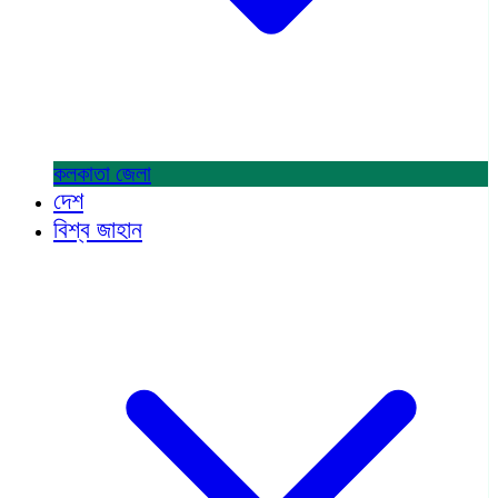
কলকাতা
জেলা
দেশ
বিশ্ব জাহান