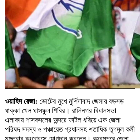
ওয়াহিদ রেজা:
ভোটের মুখে মুর্শিদাবাদ জেলায় বড়সড়
ধাক্কা খেল ঘাসফুল শিবির। রানিনগর বিধানসভা
এলাকায় শাসকদলের অন্দরে ফাটল ধরিয়ে এক জেলা
পরিষদ সদস্য ও পঞ্চায়েত প্রধানসহ শতাধিক তৃণমূল কর্মী
মঙ্গলবার কংগ্রেসে যোগদান করলেন। বহরমপুরে জেলা