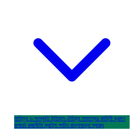
সাহিত্য ও সংস্কৃতি
ইতিহাস ঐতিহ্য
সাফল্যের কাহিনী
ভ্রমণ
রূপচর্চা
রাজনীতি
ক্রাইম
পর্যটন
রান্নাবান্না
স্বাস্থ্য