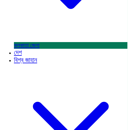
কলকাতা
জেলা
দেশ
বিশ্ব জাহান