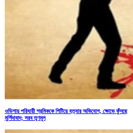
ওডিশায় পরিযায়ী শ্রমিককে পিটিয়ে হত্যার অভিযোগ, ক্ষোভে ফুঁসছে
মুর্শিদাবাদ; সরব তৃণমূল