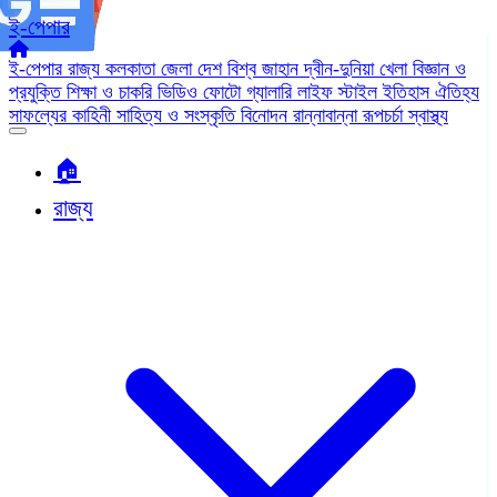
ই-পেপার
ই-পেপার
রাজ্য
কলকাতা
জেলা
দেশ
বিশ্ব জাহান
দ্বীন-দুনিয়া
খেলা
বিজ্ঞান ও
প্রযুক্তি
শিক্ষা ও চাকরি
ভিডিও
ফোটো গ্যালারি
লাইফ স্টাইল
ইতিহাস ঐতিহ্য
সাফল্যের কাহিনী
সাহিত্য ও সংস্কৃতি
বিনোদন
রান্নাবান্না
রূপচর্চা
স্বাস্থ্য
🏠︎
রাজ্য