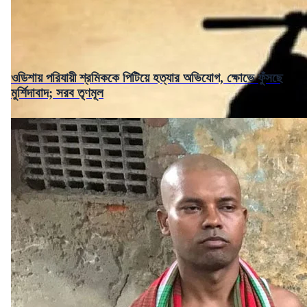
ওডিশায় পরিযায়ী শ্রমিককে পিটিয়ে হত্যার অভিযোগ, ক্ষোভে ফুঁসছে
মুর্শিদাবাদ; সরব তৃণমূল