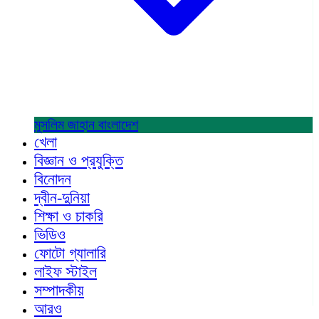
মুসলিম জাহান
বাংলাদেশ
খেলা
বিজ্ঞান ও প্রযুক্তি
বিনোদন
দ্বীন-দুনিয়া
শিক্ষা ও চাকরি
ভিডিও
ফোটো গ্যালারি
লাইফ স্টাইল
সম্পাদকীয়
আরও