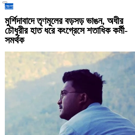
জেলা
মুর্শিদাবাদে তৃণমূলের বড়সড় ভাঙন, অধীর
চৌধুরীর হাত ধরে কংগ্রেসে শতাধিক কর্মী-
সমর্থক