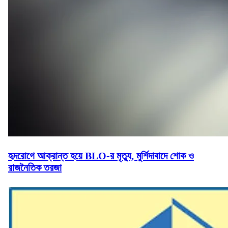
হৃদরোগে আক্রান্ত হয়ে BLO-র মৃত্যু, মুর্শিদাবাদে শোক ও
রাজনৈতিক তরজা