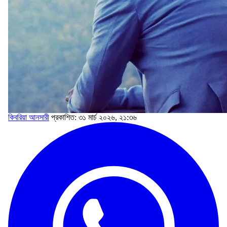
কিবরিয়া আনসারী
প্রকাশিত: ৩১ মার্চ ২০২৬, ২১:৩৬