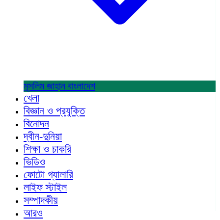
মুসলিম জাহান
বাংলাদেশ
খেলা
বিজ্ঞান ও প্রযুক্তি
বিনোদন
দ্বীন-দুনিয়া
শিক্ষা ও চাকরি
ভিডিও
ফোটো গ্যালারি
লাইফ স্টাইল
সম্পাদকীয়
আরও