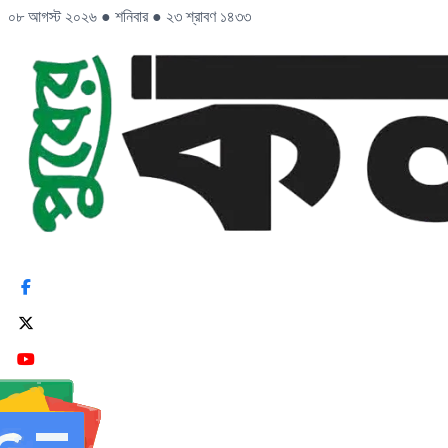
০৮ আগস্ট ২০২৬
●
শনিবার
●
২৩ শ্রাবণ ১৪৩৩