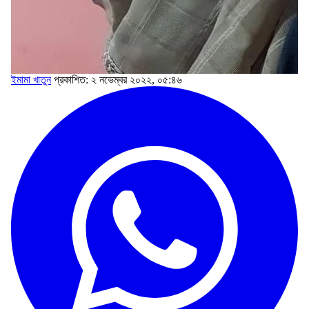
ইমামা খাতুন
প্রকাশিত: ২ নভেম্বর ২০২২, ০৫:৪৬