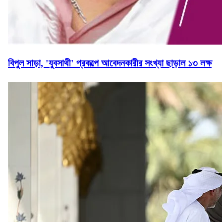
বিপুল সাড়া, 'যুবসাথী' প্রকল্পে আবেদনকারীর সংখ্যা ছাড়াল ১৩ লক্ষ