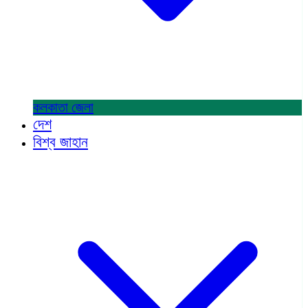
কলকাতা
জেলা
দেশ
বিশ্ব জাহান