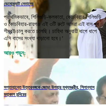
ডেমোক্র্যাট নেতাদের
প্রাথমিকভাবে, শিলিগুড়ি-কলকাতা, কোচবিহার-শিলিগুড়ি
ও কোচবিহার-রায়গঞ্জ এই ৩টি রুটে আমরা এই বাস খুব
শীঘ্রই চালু করতে চলেছি। চাহিদা অনুযায়ী ধাপে ধাপে
এসি বাসের সংখ্যা বাড়ানো হবে।’
আরও পড়ুন:
সপ্তাহান্তে উত্তরবঙ্গকে জোড়া উপহার মুখ্যমন্ত্রীর, শিলান্যাস
মহাকাল মন্দিরের