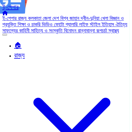
ই-পেপার
ই-পেপার
রাজ্য
কলকাতা
জেলা
দেশ
বিশ্ব জাহান
দ্বীন-দুনিয়া
খেলা
বিজ্ঞান ও
প্রযুক্তি
শিক্ষা ও চাকরি
ভিডিও
ফোটো গ্যালারি
লাইফ স্টাইল
ইতিহাস ঐতিহ্য
সাফল্যের কাহিনী
সাহিত্য ও সংস্কৃতি
বিনোদন
রান্নাবান্না
রূপচর্চা
স্বাস্থ্য
🏠︎
রাজ্য