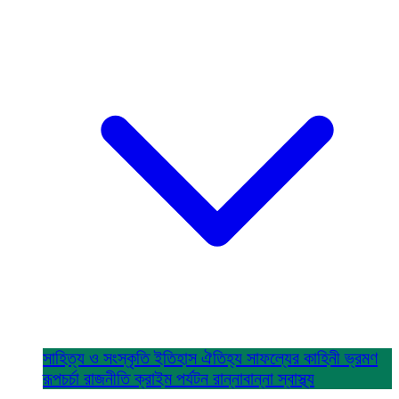
সাহিত্য ও সংস্কৃতি
ইতিহাস ঐতিহ্য
সাফল্যের কাহিনী
ভ্রমণ
রূপচর্চা
রাজনীতি
ক্রাইম
পর্যটন
রান্নাবান্না
স্বাস্থ্য