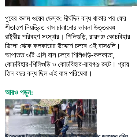
পুবের কলম ওয়েব ডেস্ক: দীর্ঘদিন বন্ধ থাকার পর ফের
শীতাতপ নিয়ন্ত্রিত বাস চালানোর ভাবনা উত্তরবঙ্গ
রাষ্ট্রীয় পরিবহণ সংস্থার। শিলিগুড়ি, রায়গঞ্জ কোচবিহার
ডিপো থেকে কলকাতার উদ্দেশে চলবে এই বাসগুলি।
আপাতত ৩টি এসি বাস চলবে শিলিগুড়ি-কলকাতা,
কোচবিহার-শিলিগুড়ি ও কোচবিহার-রায়গঞ্জ রুটে। প্রায়
তিন বছর বন্ধ ছিল এই বাস পরিষেবা।
আরও পড়ুন:
উত্তরবঙ্গে টানা বৃষ্টিতে জলমগ্ন জাতীয় সড়ক, নদীর জলস্তর বৃদ্ধি