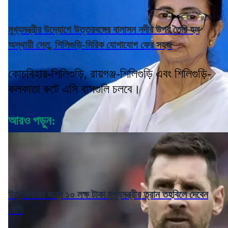
মুখ্যমন্ত্রীর উদ্যোগে উত্তরবঙ্গের বালাসন নদীর উপর তৈরি হল
অস্থায়ী সেতু, শিলিগুড়ি-মিরিক যোগাযোগ ফের সহজ
কোচবিহার-শিলিগুড়ি, রায়গঞ্জ-শিলিগুড়ি এবং শিলিগুড়ি-
কলকাতা রুটে এসি বাসগুলি চলবে।
আরও পড়ুন:
উত্তরবঙ্গের জন্য ১০ লক্ষ টাকা মুখ্যমন্ত্রীর ত্রান তহবিলে দেবেন
মেসি