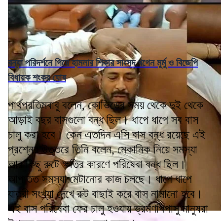
বন্যা পরিদর্শনে গিয়ে হামলার শিকার সাংসদ খগেন মুর্মু ও বিজেপি
বিধায়ক শংকর ঘোষ
পার্থপ্রতিমবাবু বলেন, কোভিডের সময় থেকে দুই থেকে
আড়াই বছর বাসগুলো বন্ধ ছিল। ধাপে ধাপে সব বাস
চালু করা হবে। কেন এতদিন এসি বাস বন্ধ রয়েছে এই
প্রশ্নের উত্তরে তিনি বলেন, মেকানিক নিয়ে সমস্যা
আর কিছু রুটে ক্ষতির কারণে পরিষেবা বন্ধ ছিল।
আপাতত সমস্যা মেটানোর কাজ চলছে। ধাপে ধাপে
যাত্রী সংখ্যা দেখে রুট বাছাই করে বাস নামানো হবে।
এই বাস পরিষেবা ফের চালু হওযায় ভ্রমণপিপাসু মানুষরা