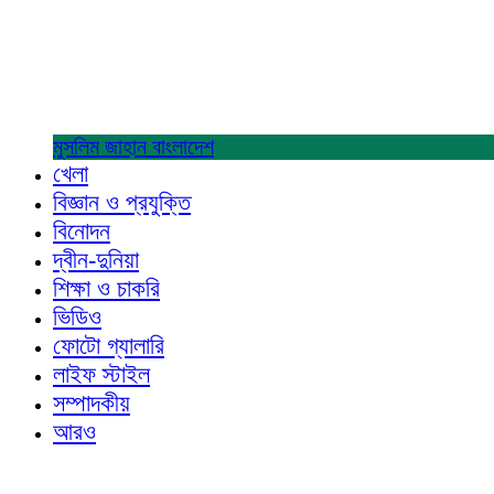
মুসলিম জাহান
বাংলাদেশ
খেলা
বিজ্ঞান ও প্রযুক্তি
বিনোদন
দ্বীন-দুনিয়া
শিক্ষা ও চাকরি
ভিডিও
ফোটো গ্যালারি
লাইফ স্টাইল
সম্পাদকীয়
আরও