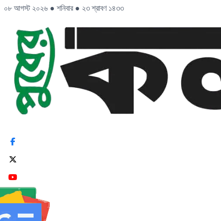
০৮ আগস্ট ২০২৬
●
শনিবার
●
২৩ শ্রাবণ ১৪৩৩