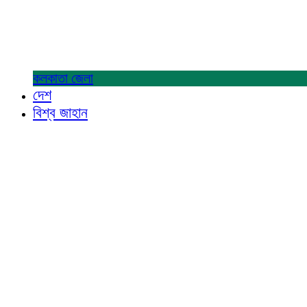
কলকাতা
জেলা
দেশ
বিশ্ব জাহান