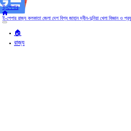
ই-পেপার
ই-পেপার
রাজ্য
কলকাতা
জেলা
দেশ
বিশ্ব জাহান
দ্বীন-দুনিয়া
খেলা
বিজ্ঞান ও প্র
🏠︎
রাজ্য