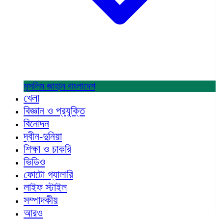
মুসলিম জাহান
বাংলাদেশ
খেলা
বিজ্ঞান ও প্রযুক্তি
বিনোদন
দ্বীন-দুনিয়া
শিক্ষা ও চাকরি
ভিডিও
ফোটো গ্যালারি
লাইফ স্টাইল
সম্পাদকীয়
আরও