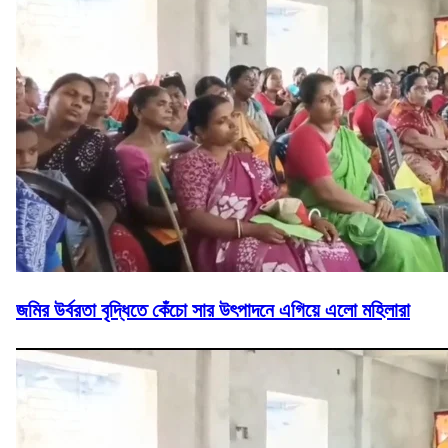
জমির উর্বরতা বৃদ্ধিতে কেঁচো সার উৎপাদনে এগিয়ে এলো মহিলারা