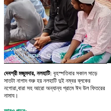
দেবশ্রী মজুমদার, নলহাটি
: বৃহস্পতিবার সকাল সাড়ে
সাতটা নাগাদ শুরু হয় নলহাটি দুই নম্বর ব্লকের
নগোরা,বারা সহ আরো অন্যান্য গ্রামে ঈদ উল ফিতরের
নামায।
আরও পড়ুন: