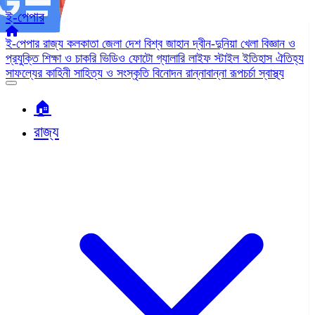
ই-পেপার
ই-পেপার
রাজ্য
কলকাতা
জেলা
দেশ
বিশ্ব জাহান
দ্বীন-দুনিয়া
খেলা
বিজ্ঞান ও
প্রযুক্তি
শিক্ষা ও চাকরি
ভিডিও
ফোটো গ্যালারি
লাইফ স্টাইল
ইতিহাস ঐতিহ্য
সাফল্যের কাহিনী
সাহিত্য ও সংস্কৃতি
বিনোদন
রান্নাবান্না
রূপচর্চা
স্বাস্থ্য
🏠︎
রাজ্য