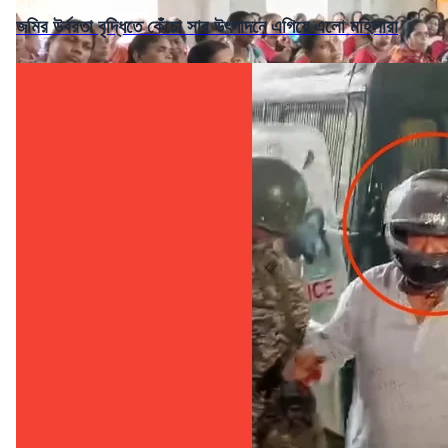
জমির উর্বরতা বৃদ্ধিতে কেঁচো সার উৎপাদনে এগিয়ে এলো মহিলারা