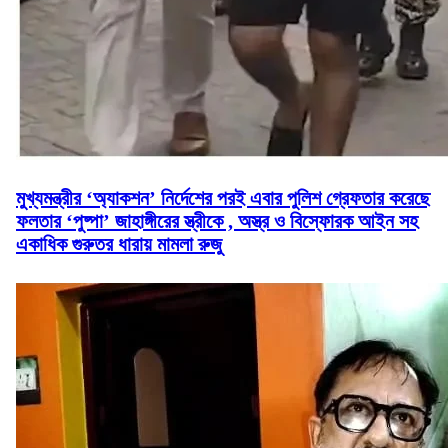
মুখ্যমন্ত্রীর ‘অ্যাকশন’ নির্দেশের পরই এবার পুলিশ গ্রেফতার করেছে
ফলতার ‘পুষ্পা’ জাহাঙ্গীরের স্ত্রীকে , অস্ত্র ও বিস্ফোরক আইন সহ
একাধিক গুরুতর ধারায় মামলা রুজু