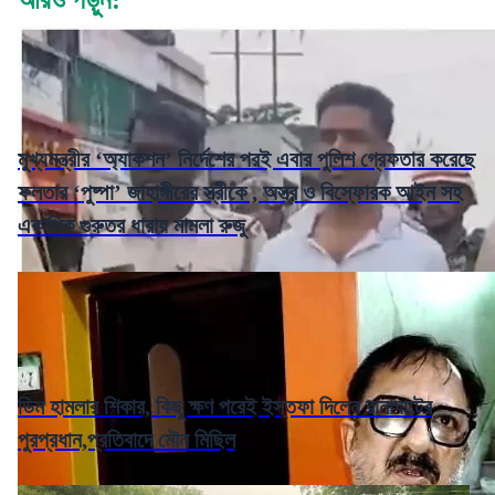
মুখ্যমন্ত্রীর ‘অ্যাকশন’ নির্দেশের পরই এবার পুলিশ গ্রেফতার করেছে
ফলতার ‘পুষ্পা’ জাহাঙ্গীরের স্ত্রীকে , অস্ত্র ও বিস্ফোরক আইন সহ
একাধিক গুরুতর ধারায় মামলা রুজু
ডিম হামলার শিকার, কিছু ক্ষণ পরেই ইস্তফা দিলেন রানাঘাটের
পুরপ্রধান,প্রতিবাদে মৌন মিছিল