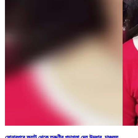
সোনারপুরে ফ্ল্যাট থেকে তরুণীর পচাগলা দেহ উদ্ধার, চাঞ্চল্য