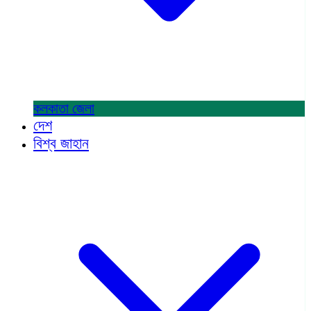
কলকাতা
জেলা
দেশ
বিশ্ব জাহান