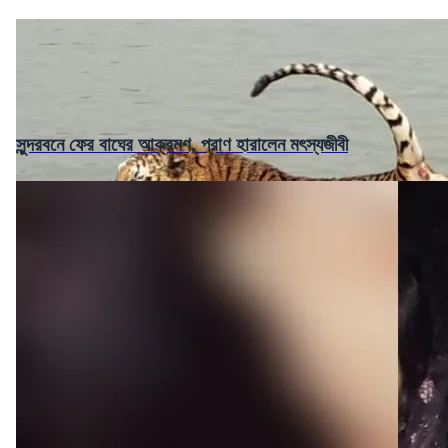
সুন্দরবনে ফের বাঘের আক্রমণ, প্রাণ হারালেন মৎস্যজীবী