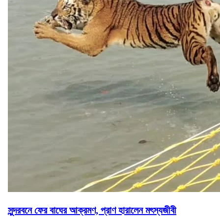
সুন্দরবনে ফের বাঘের আক্রমণ, প্রাণ হারালেন মৎস্যজীবী