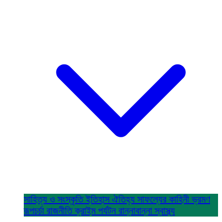
সাহিত্য ও সংস্কৃতি
ইতিহাস ঐতিহ্য
সাফল্যের কাহিনী
ভ্রমণ
রূপচর্চা
রাজনীতি
ক্রাইম
পর্যটন
রান্নাবান্না
স্বাস্থ্য