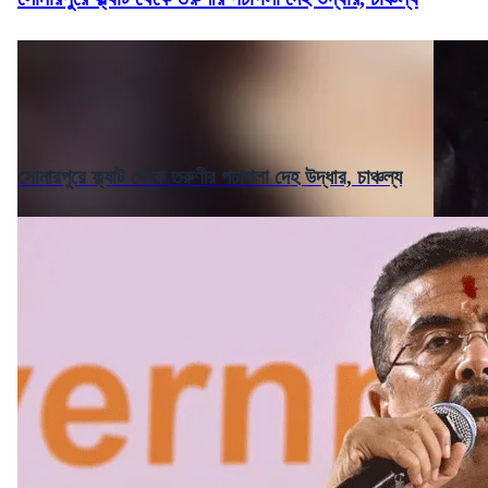
সোনারপুরে ফ্ল্যাট থেকে তরুণীর পচাগলা দেহ উদ্ধার, চাঞ্চল্য