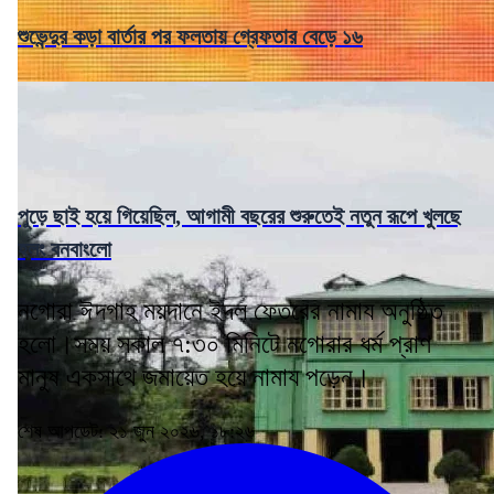
শুভেন্দুর কড়া বার্তার পর ফলতায় গ্রেফতার বেড়ে ১৬
পুড়ে ছাই হয়ে গিয়েছিল, আগামী বছরের শুরুতেই নতুন রূপে খুলছে
হলং বনবাংলো
নগোরা ঈদগাহ ময়দানে ইদল ফেতরের নামায অনুষ্ঠিত
হলো।সময় সকাল ৭:৩০ মিনিটে নগোরার ধর্ম প্রাণ
মানুষ একসাথে জমায়েত হয়ে নামায পড়েন।
শেষ আপডেট: ২১ জুন ২০২৬, ১৮:২৬