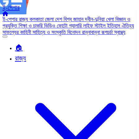
ই-পেপার
ই-পেপার
রাজ্য
কলকাতা
জেলা
দেশ
বিশ্ব জাহান
দ্বীন-দুনিয়া
খেলা
বিজ্ঞান ও
প্রযুক্তি
শিক্ষা ও চাকরি
ভিডিও
ফোটো গ্যালারি
লাইফ স্টাইল
ইতিহাস ঐতিহ্য
সাফল্যের কাহিনী
সাহিত্য ও সংস্কৃতি
বিনোদন
রান্নাবান্না
রূপচর্চা
স্বাস্থ্য
🏠︎
রাজ্য