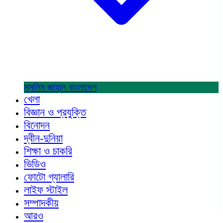
মুসলিম জাহান
বাংলাদেশ
খেলা
বিজ্ঞান ও প্রযুক্তি
বিনোদন
দ্বীন-দুনিয়া
শিক্ষা ও চাকরি
ভিডিও
ফোটো গ্যালারি
লাইফ স্টাইল
সম্পাদকীয়
আরও