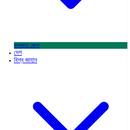
কলকাতা
জেলা
দেশ
বিশ্ব জাহান