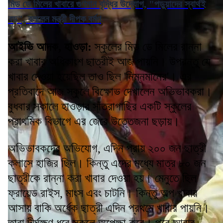
মিড ডে মিলের খাবারে গুণমান বৃদ্ধির উদ্যোগ, "পড়ুয়াদের স্বার্থই
বড়", বললেন মন্ত্রী দীপক বর্মণ
আইভি আদক, হাওড়া:
স্কুলের মিড ডে মিলের রান্না
করা খাবার অধিকাংশ ছাত্রীই আজ পায়নি। উপরন্তু যে
খাবার দেওয়া হয়েছিল তাও ছিল 'নিম্নমানের'। এর
প্রতিবাদে আজ স্কুলে বিক্ষোভ দেখালেন অভিভাবকরা।
বুধবার সকালে হাওড়ার সাঁতরাগাছির একটি স্কুলের
প্রাথমিক বিভাগে এর জেরে উত্তেজনা ছড়ায়।
অভিভাবকদের অভিযোগ, এদিন প্রায় ২০০ জন ছাত্রী
ক্লাসে হাজির ছিল। কিন্তু এদের মধ্যে মাত্র ৮০ জন
ছাত্রীকে রান্না করা খাবার দেওয়া হয়। মেনুতে ছিল
ফ্রায়েড রাইস, মাংস এবং চাটনি। কিন্তু অল্প খাবার
আসায় বাকি অর্ধেক ছাত্রী এদিন প্রথমে খাবার পায়নি।