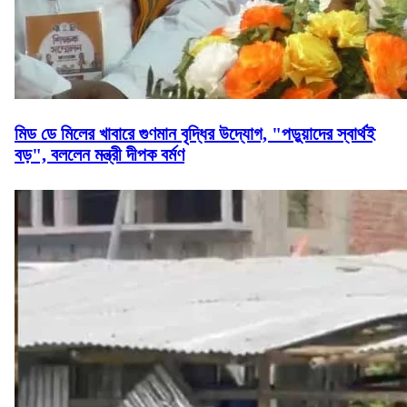
মিড ডে মিলের খাবারে গুণমান বৃদ্ধির উদ্যোগ, "পড়ুয়াদের স্বার্থই
বড়", বললেন মন্ত্রী দীপক বর্মণ