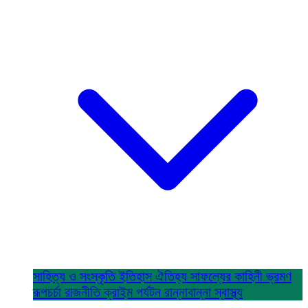
সাহিত্য ও সংস্কৃতি
ইতিহাস ঐতিহ্য
সাফল্যের কাহিনী
ভ্রমণ
রূপচর্চা
রাজনীতি
ক্রাইম
পর্যটন
রান্নাবান্না
স্বাস্থ্য