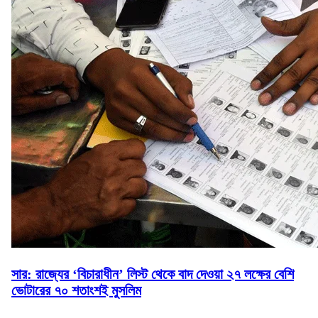
সার: রাজ্যের ‘বিচারাধীন’ লিস্ট থেকে বাদ দেওয়া ২৭ লক্ষের বেশি
ভোটারের ৭০ শতাংশই মুসলিম