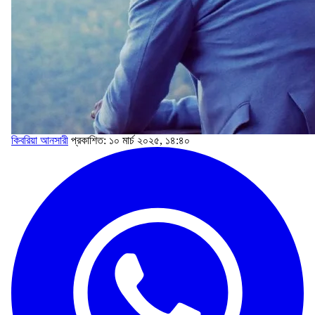
কিবরিয়া আনসারী
প্রকাশিত: ১০ মার্চ ২০২৫, ১৪:৪০