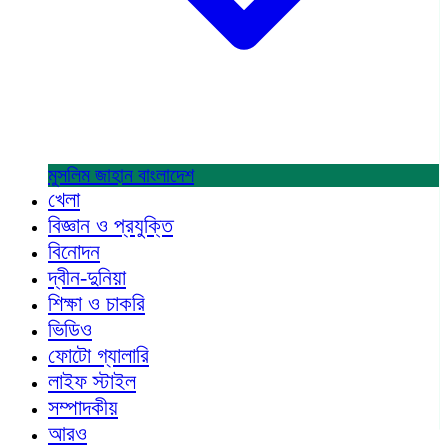
মুসলিম জাহান
বাংলাদেশ
খেলা
বিজ্ঞান ও প্রযুক্তি
বিনোদন
দ্বীন-দুনিয়া
শিক্ষা ও চাকরি
ভিডিও
ফোটো গ্যালারি
লাইফ স্টাইল
সম্পাদকীয়
আরও