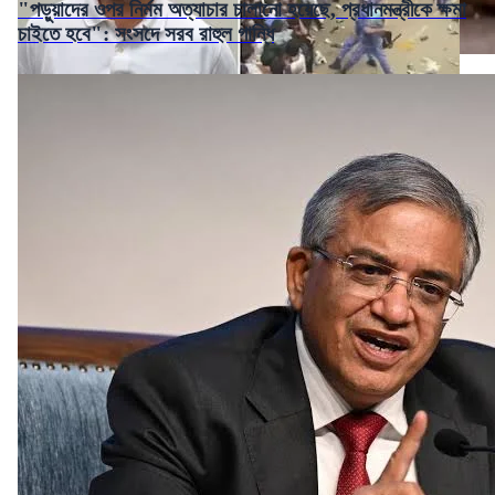
"পড়ুয়াদের ওপর নির্মম অত্যাচার চালানো হয়েছে, প্রধানমন্ত্রীকে ক্ষমা
চাইতে হবে": সংসদে সরব রাহুল গান্ধি