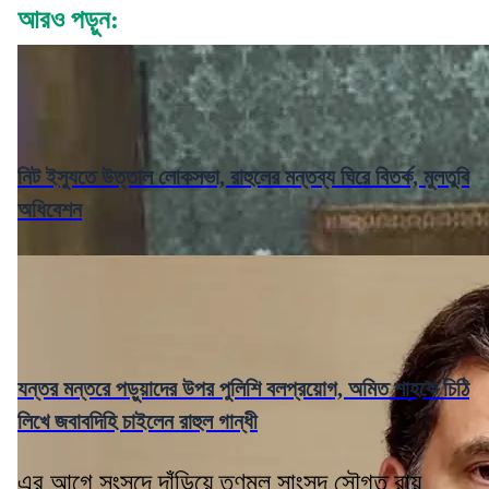
আরও পড়ুন:
নিট ইস্যুতে উত্তাল লোকসভা, রাহুলের মন্তব্য ঘিরে বিতর্ক, মুলতুবি
অধিবেশন
যন্তর মন্তরে পড়ুয়াদের উপর পুলিশি বলপ্রয়োগ, অমিত শাহকে চিঠি
লিখে জবাবদিহি চাইলেন রাহুল গান্ধী
এর আগে সংসদে দাঁড়িয়ে তৃণমূল সাংসদ সৌগত রায়