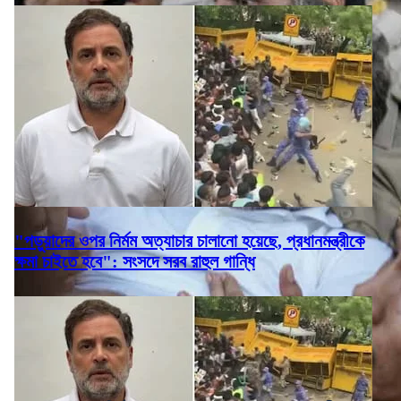
"পড়ুয়াদের ওপর নির্মম অত্যাচার চালানো হয়েছে, প্রধানমন্ত্রীকে
ক্ষমা চাইতে হবে": সংসদে সরব রাহুল গান্ধি