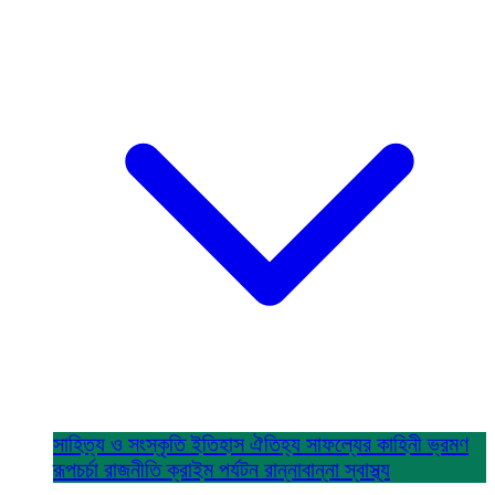
সাহিত্য ও সংস্কৃতি
ইতিহাস ঐতিহ্য
সাফল্যের কাহিনী
ভ্রমণ
রূপচর্চা
রাজনীতি
ক্রাইম
পর্যটন
রান্নাবান্না
স্বাস্থ্য