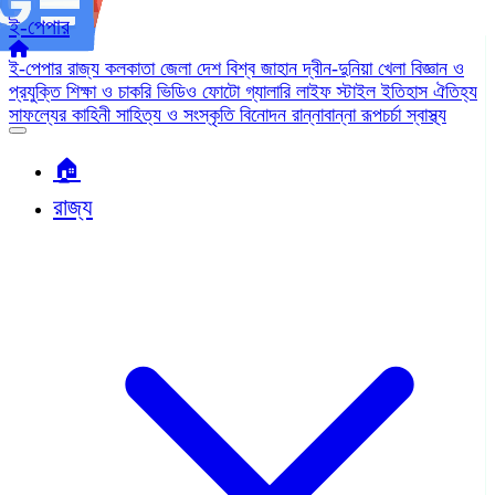
ই-পেপার
ই-পেপার
রাজ্য
কলকাতা
জেলা
দেশ
বিশ্ব জাহান
দ্বীন-দুনিয়া
খেলা
বিজ্ঞান ও
প্রযুক্তি
শিক্ষা ও চাকরি
ভিডিও
ফোটো গ্যালারি
লাইফ স্টাইল
ইতিহাস ঐতিহ্য
সাফল্যের কাহিনী
সাহিত্য ও সংস্কৃতি
বিনোদন
রান্নাবান্না
রূপচর্চা
স্বাস্থ্য
🏠︎
রাজ্য