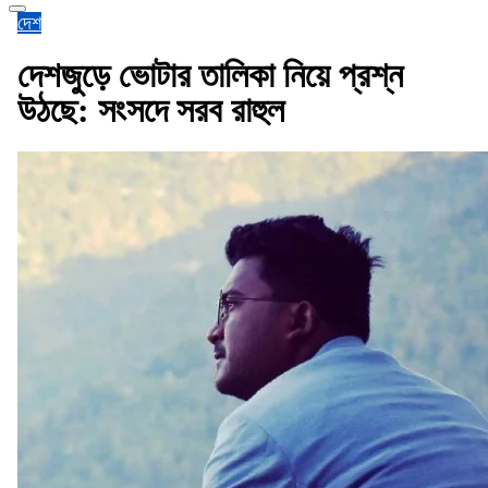
দেশ
দেশজুড়ে ভোটার তালিকা নিয়ে প্রশ্ন
উঠছে: সংসদে সরব রাহুল