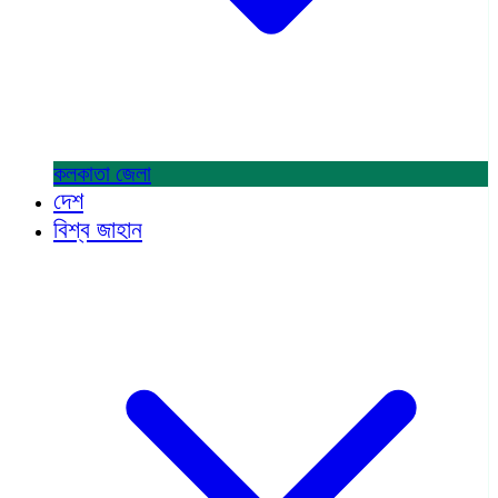
কলকাতা
জেলা
দেশ
বিশ্ব জাহান