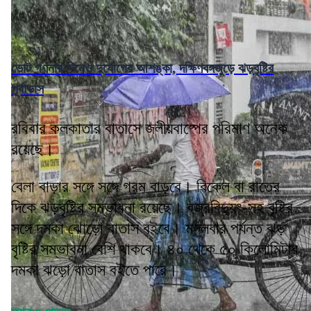
ভোট গণনার দিনেও দুর্যোগের আশঙ্কা, দক্ষিণবঙ্গজুড়ে ঝড়বৃষ্টির
পূর্বাভাস
রবিবার কলকাতার বাতাসে জলীয়বাষ্পের পরিমাণ অনেক
রয়েছে।
বেলা বাড়ার সঙ্গে সঙ্গে গরম বাড়বে। বিকেল বা রাতের
দিকে ঝড়বৃষ্টির সম্ভাবনা রয়েছে। বজ্রবিদ্যুৎ-সহ বৃষ্টির
সঙ্গে দমকা ঝোড়ো বাতাস বইবে। মঙ্গলবার পর্যন্ত ঝড়
বৃষ্টির সম্ভাবনা বেশি থাকবে। ৪০ থেকে ৫০ কিলোমিটার
দমকা ঝড়ো বাতাস বইতে পারে।