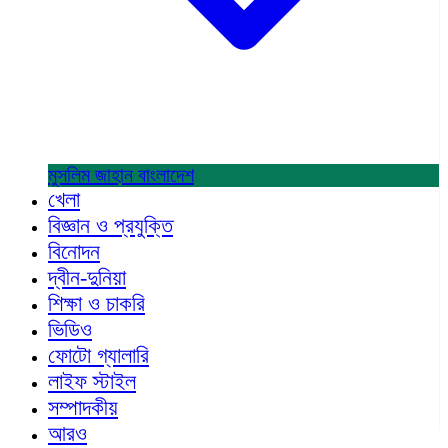
মুসলিম জাহান
বাংলাদেশ
খেলা
বিজ্ঞান ও প্রযুক্তি
বিনোদন
দ্বীন-দুনিয়া
শিক্ষা ও চাকরি
ভিডিও
ফোটো গ্যালারি
লাইফ স্টাইল
সম্পাদকীয়
আরও