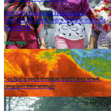
আরও পড়ুন: Pahalgam Terror attack:
পাকিস্তানে বন্দি পুনমকে ফেরাতে পঠানকোট যাচ্ছেন তাঁর
স্ত্রী রজনী সাউ
আরও পড়ুন:
"এল নিনো"র প্রভাবে তাপপ্রবাহের পাশাপাশি বন্যার আশঙ্কা,
কোথায় কেমন থাকবে আবহাওয়া?