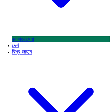
কলকাতা
জেলা
দেশ
বিশ্ব জাহান