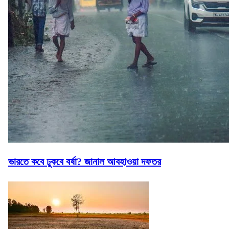
ভারতে কবে ঢুকবে বর্ষা? জানাল আবহাওয়া দফতর