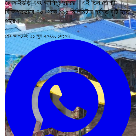
জলপাইগুড়ি এবং আলিপুরদুয়ারে। এই তিন জেলায়
বিক্ষিপ্তভাবে ৭০ থেকে ১১০ মিলিমিটার পর্যন্ত বৃষ্টি হতে
পারে।
শেষ আপডেট: ১১ জুন ২০২৬, ১৮:০৭