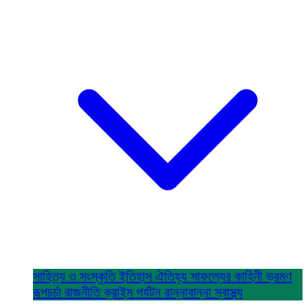
সাহিত্য ও সংস্কৃতি
ইতিহাস ঐতিহ্য
সাফল্যের কাহিনী
ভ্রমণ
রূপচর্চা
রাজনীতি
ক্রাইম
পর্যটন
রান্নাবান্না
স্বাস্থ্য