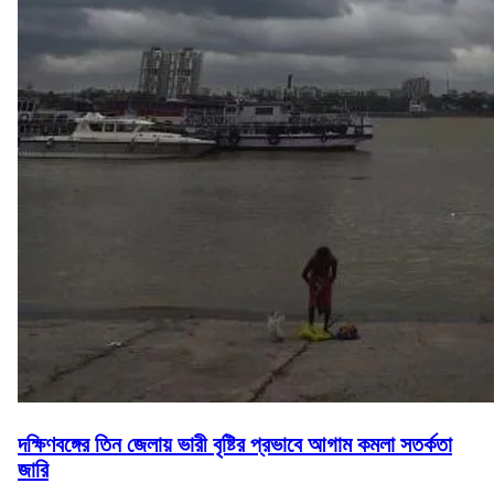
দক্ষিণবঙ্গের তিন জেলায় ভারী বৃষ্টির প্রভাবে আগাম কমলা সতর্কতা
জারি