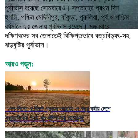
পূর্বাভাস রয়েছে সোমবারেও। সপ্তাহের প্রথম দিন
হুগলি, পশ্চিম মেদিনীপুর, বাঁকুড়া, পুরুলিয়া, পূর্ব ও পশ্চিম
বর্ধমানে ছয় জেলায় পূর্বাভাস রয়েছে। মঙ্গলবারে
দক্ষিণবঙ্গের সব জেলাতেই বিক্ষিপ্তভাবে বজ্রবিদ্যুৎ-সহ
ঝড়বৃষ্টির পূর্বাভাস।
আরও পড়ুন:
"এল নিনো"র বিরাট প্রভাব ভারতে! এ বছর বর্ষায় দেশে
স্বাভাবিকের চেয়ে কম বৃষ্টিপাতের আশঙ্কা