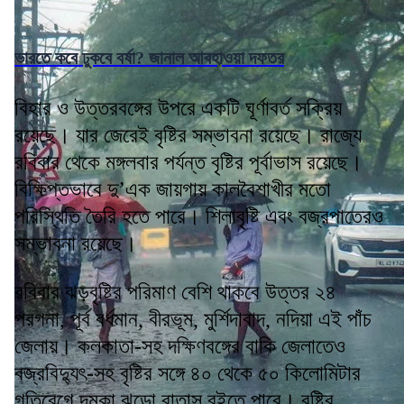
ভারতে কবে ঢুকবে বর্ষা? জানাল আবহাওয়া দফতর
বিহার ও উত্তরবঙ্গের উপরে একটি ঘূর্ণাবর্ত সক্রিয়
রয়েছে। যার জেরেই বৃষ্টির সম্ভাবনা রয়েছে। রাজ্যে
রবিবার থেকে মঙ্গলবার পর্যন্ত বৃষ্টির পূর্বাভাস রয়েছে।
বিক্ষিপ্তভাবে দু’এক জায়গায় কালবৈশাখীর মতো
পরিস্থিতি তৈরি হতে পারে। শিলাবৃষ্টি এবং বজ্রপাতেরও
সম্ভাবনা রয়েছে।
রবিবার ঝড়বৃষ্টির পরিমাণ বেশি থাকবে উত্তর ২৪
পরগনা, পূর্ব বর্ধমান, বীরভূম, মুর্শিদাবাদ, নদিয়া এই পাঁচ
জেলায়। কলকাতা-সহ দক্ষিণবঙ্গের বাকি জেলাতেও
বজ্রবিদ্যুৎ-সহ বৃষ্টির সঙ্গে ৪০ থেকে ৫০ কিলোমিটার
গতিবেগে দমকা ঝড়ো বাতাস বইতে পারে। বৃষ্টির