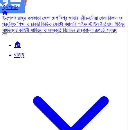
ই-পেপার
ই-পেপার
রাজ্য
কলকাতা
জেলা
দেশ
বিশ্ব জাহান
দ্বীন-দুনিয়া
খেলা
বিজ্ঞান ও
প্রযুক্তি
শিক্ষা ও চাকরি
ভিডিও
ফোটো গ্যালারি
লাইফ স্টাইল
ইতিহাস ঐতিহ্য
সাফল্যের কাহিনী
সাহিত্য ও সংস্কৃতি
বিনোদন
রান্নাবান্না
রূপচর্চা
স্বাস্থ্য
🏠︎
রাজ্য