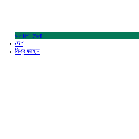
কলকাতা
জেলা
দেশ
বিশ্ব জাহান