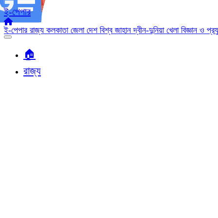
ই-পেপার
ই-পেপার
রাজ্য
কলকাতা
জেলা
দেশ
বিশ্ব জাহান
দ্বীন-দুনিয়া
খেলা
বিজ্ঞান ও প্র
🏠︎
রাজ্য