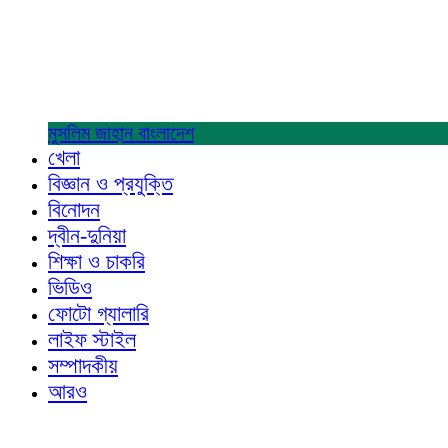
মুসলিম জাহান
বাংলাদেশ
খেলা
বিজ্ঞান ও প্রযুক্তি
বিনোদন
দ্বীন-দুনিয়া
শিক্ষা ও চাকরি
ভিডিও
ফোটো গ্যালারি
লাইফ স্টাইল
সম্পাদকীয়
আরও