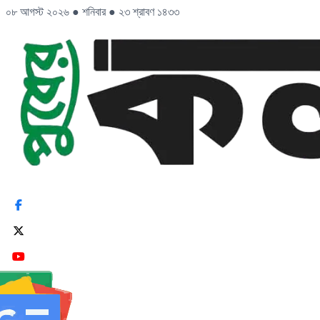
০৮ আগস্ট ২০২৬
●
শনিবার
●
২৩ শ্রাবণ ১৪৩৩