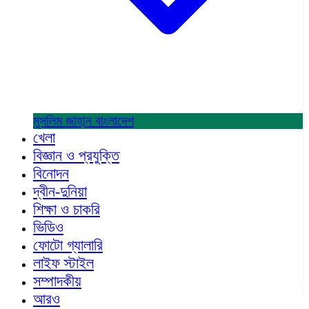
মুসলিম জাহান
বাংলাদেশ
খেলা
বিজ্ঞান ও প্রযুক্তি
বিনোদন
দ্বীন-দুনিয়া
শিক্ষা ও চাকরি
ভিডিও
ফোটো গ্যালারি
লাইফ স্টাইল
সম্পাদকীয়
আরও