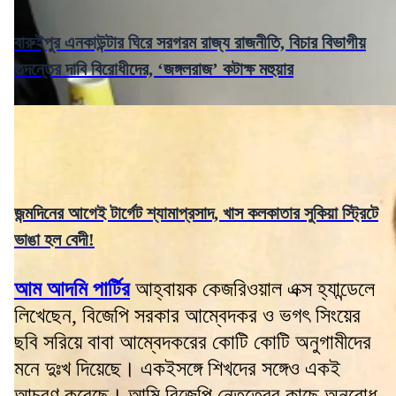
বারুইপুর এনকাউন্টার ঘিরে সরগরম রাজ্য রাজনীতি, বিচার বিভাগীয়
তদন্তের দাবি বিরোধীদের, ‘জঙ্গলরাজ’ কটাক্ষ মহুয়ার
জন্মদিনের আগেই টার্গেট শ্যামাপ্রসাদ, খাস কলকাতার সুকিয়া স্ট্রিটে
ভাঙা হল বেদী!
আম আদমি পার্টির
আহ্বায়ক কেজরিওয়াল এক্স হ্যান্ডেলে
লিখেছেন, বিজেপি সরকার আম্বেদকর ও ভগৎ সিংয়ের
ছবি সরিয়ে বাবা আম্বেদকরের কোটি কোটি অনুগামীদের
মনে দুঃখ দিয়েছে। একইসঙ্গে শিখদের সঙ্গেও একই
আচরণ করেছে। আমি বিজেপি নেতৃত্বের কাছে অনুরোধ