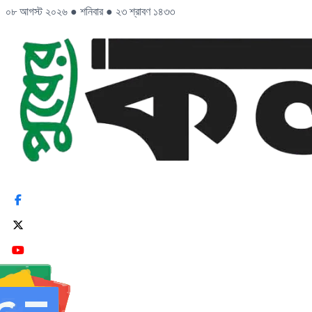
০৮ আগস্ট ২০২৬
●
শনিবার
●
২৩ শ্রাবণ ১৪৩৩