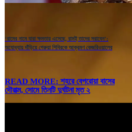
‘রামের নামে যারা ক্ষমতায় এসেছে, রামই তাদের সরাবেন’:
অযোধ্যায় দাঁড়িয়ে গেরুয়া শিবিরকে আক্রমণ কেজরিওয়ালের
READ MORE: শহরে বেপরোয়া বাসের
দৌরাত্ম, সোমে তিনটি দুর্ঘটনা মৃত ২