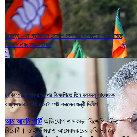
নৈরাজ্য'-এর প্রতিবাদে সোম ও মঙ্গলবার কলকাতায় পথে নামছে
বিজেপি এবং সঙ্ঘ পরিবার
ছাব্বিশের পালাবদলের পর বিজেপিতে তিন দলবদলু সাংসদকে
রাজ্যসভার টিকিট কেন? স্পষ্ট করলেন মন্ত্রী দিলীপ
আম আদমি পার্টি
অভিযোগ শাসকদল বিজেপি দলিত
বিরোধী। তাই ভীমরাও আম্বেদকরের ছবি সরানো