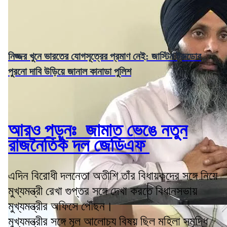
নিজ্জর খুনে ভারতের যোগসূত্রের প্রমাণ নেই: জাস্টিন ট্রুডোর
পুরনো দাবি উড়িয়ে জানাল কানাডা পুলিশ
আরও পড়ুনঃ জামাত ভেঙে নতুন
রাজনৈতিক দল জেডিএফ
এদিন বিরোধী দলনেতা অতীশি তাঁর বিধায়কদের সঙ্গে নিয়ে
মুখ্যমন্ত্রী রেখা গুপ্তর সঙ্গে দেখা করতে বিধানসভায়
মুখ্যমন্ত্রীর অফিসে পৌঁছন।
মুখ্যমন্ত্রীর সঙ্গে মূল আলোচ্য বিষয় ছিল মহিলা সমৃদ্ধি