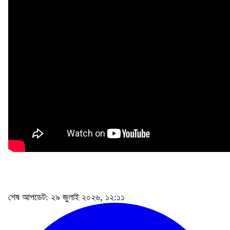
শেষ আপডেট: ২৯ জুলাই ২০২৬, ১২:১১