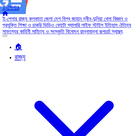
ই-পেপার
ই-পেপার
রাজ্য
কলকাতা
জেলা
দেশ
বিশ্ব জাহান
দ্বীন-দুনিয়া
খেলা
বিজ্ঞান ও
প্রযুক্তি
শিক্ষা ও চাকরি
ভিডিও
ফোটো গ্যালারি
লাইফ স্টাইল
ইতিহাস ঐতিহ্য
সাফল্যের কাহিনী
সাহিত্য ও সংস্কৃতি
বিনোদন
রান্নাবান্না
রূপচর্চা
স্বাস্থ্য
🏠︎
রাজ্য