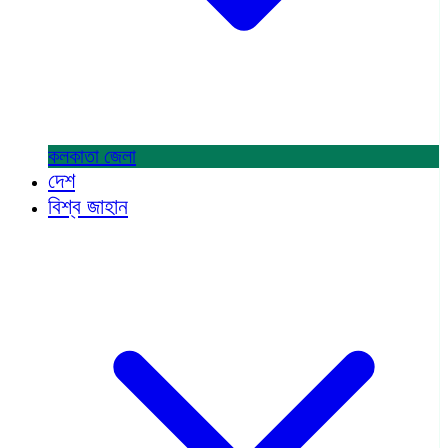
কলকাতা
জেলা
দেশ
বিশ্ব জাহান