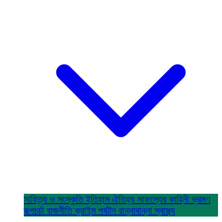
সাহিত্য ও সংস্কৃতি
ইতিহাস ঐতিহ্য
সাফল্যের কাহিনী
ভ্রমণ
রূপচর্চা
রাজনীতি
ক্রাইম
পর্যটন
রান্নাবান্না
স্বাস্থ্য