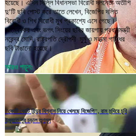
হয়েছে। এদিন দিল্লি বিধানসভা বিরোধী দলনেতা অতীশি
দু’টি ছবি পোস্ট করে তাতে লেখেন, বিজেপির দলিত
বিরোধী ও শিখ বিরোধী মুখ প্রকাশ্যে এসে গেছে।
আম্বেদকর এবং ভগৎ সিংয়ের ছবির জায়গায় প্রধানমন্ত্রী
নরেন্দ্র মোদি, রাষ্ট্রপতি দ্রৌপদী মুর্মু ও মহাত্মা গান্ধির
ছবি টাঙানো হয়েছে।
আরও পড়ুন:
"কোটি কোটি হিন্দুর বিশ্বাস নিয়ে খেলছে বিজেপি", রাম মন্দিরে চুরি
ইস্যুতে সুর চড়াল তৃণমূল