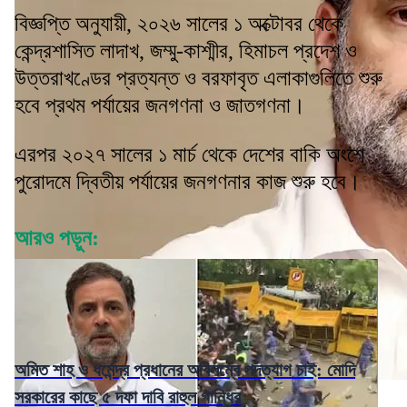
বিজ্ঞপ্তি অনুযায়ী, ২০২৬ সালের ১ অক্টোবর থেকে
কেন্দ্রশাসিত লাদাখ, জম্মু-কাশ্মীর, হিমাচল প্রদেশ ও
উত্তরাখণ্ডের প্রত্যন্ত ও বরফাবৃত এলাকাগুলিতে শুরু
হবে প্রথম পর্যায়ের জনগণনা ও জাতগণনা।
এরপর ২০২৭ সালের ১ মার্চ থেকে দেশের বাকি অংশে
পুরোদমে দ্বিতীয় পর্যায়ের জনগণনার কাজ শুরু হবে।
আরও পড়ুন:
অমিত শাহ ও ধর্মেন্দ্র প্রধানের অবিলম্বে পদত্যাগ চাই: মোদি
সরকারের কাছে ৫ দফা দাবি রাহুল গান্ধির