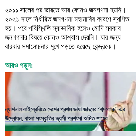
২০১১ সালের পর ভারতে আর কোনও জনগণনা হয়নি।
২০২১ সালে নির্ধারিত জনগণনা মহামারির কারণে স্থগিত
হয়। পরে পরিস্থিতি স্বাভাবিক হলেও মোদি সরকার
জনগণনার বিষয়ে কোনও আশ্বাস দেয়নি। যার জন্য
বারবার সমালোচনার মুখে পড়তে হয়েছে কেন্দ্রকে।
আরও পড়ুন:
ন্যাশনাল লাইব্রেরিতে দেশের প্রথম ভাষা জাদুঘর ‘শব্দলোক’-এর
উদ্বোধন, বাংলা সংস্কৃতির ভূয়সী প্রশংসা অমিত শাহের