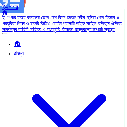
ই-পেপার
ই-পেপার
রাজ্য
কলকাতা
জেলা
দেশ
বিশ্ব জাহান
দ্বীন-দুনিয়া
খেলা
বিজ্ঞান ও
প্রযুক্তি
শিক্ষা ও চাকরি
ভিডিও
ফোটো গ্যালারি
লাইফ স্টাইল
ইতিহাস ঐতিহ্য
সাফল্যের কাহিনী
সাহিত্য ও সংস্কৃতি
বিনোদন
রান্নাবান্না
রূপচর্চা
স্বাস্থ্য
🏠︎
রাজ্য