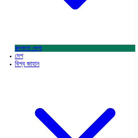
কলকাতা
জেলা
দেশ
বিশ্ব জাহান