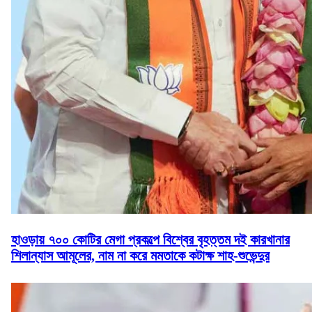
হাওড়ায় ৭০০ কোটির মেগা প্রকল্পে বিশ্বের বৃহত্তম দই কারখানার
শিলান্যাস আমূলের, নাম না করে মমতাকে কটাক্ষ শাহ-শুভেন্দুর