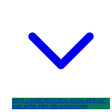
সাহিত্য ও সংস্কৃতি
ইতিহাস ঐতিহ্য
সাফল্যের কাহিনী
ভ্রমণ
রূপচর্চা
রাজনীতি
ক্রাইম
পর্যটন
রান্নাবান্না
স্বাস্থ্য