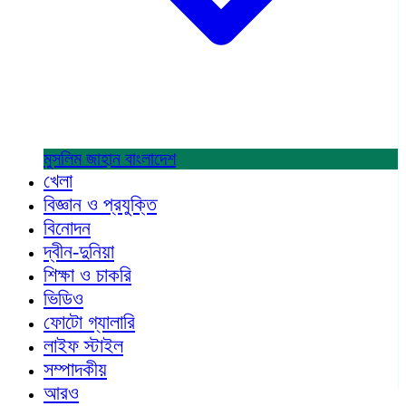
মুসলিম জাহান
বাংলাদেশ
খেলা
বিজ্ঞান ও প্রযুক্তি
বিনোদন
দ্বীন-দুনিয়া
শিক্ষা ও চাকরি
ভিডিও
ফোটো গ্যালারি
লাইফ স্টাইল
সম্পাদকীয়
আরও