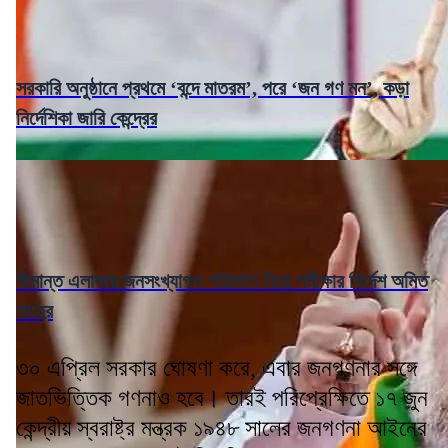
সরকারি অনুষ্ঠানে প্রথমে ‘বন্দে মাতরম’, পরে ‘জন গণ মন’, কড়া
নির্দেশিকা জারি কেন্দ্রের
সীমান্ত এলাকায় জনসংখ্যাগত পরিবর্তন নিয়ে সমীক্ষার নির্দেশ অমিত
শাহের
৩০ এপ্রিল সরকার ঘোষণা করে, এবার জনগণনার সঙ্গে
জাতভিত্তিক গণনাও হবে। তারই পরিপ্রেক্ষিতে ১৭ জুন
কেন্দ্রীয় স্বরাষ্ট্র মন্ত্রক ১৯৪৮ সালের জনগণনা আইনের