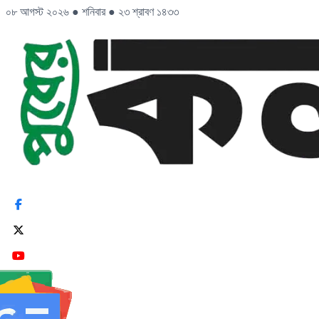
০৮ আগস্ট ২০২৬
●
শনিবার
●
২৩ শ্রাবণ ১৪৩৩