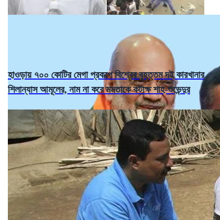
হাওড়ায় ৭০০ কোটির মেগা প্রকল্পে বিশ্বের বৃহত্তম দই কারখানার
শিলান্যাস আমূলের, নাম না করে মমতাকে কটাক্ষ শাহ-শুভেন্দুর