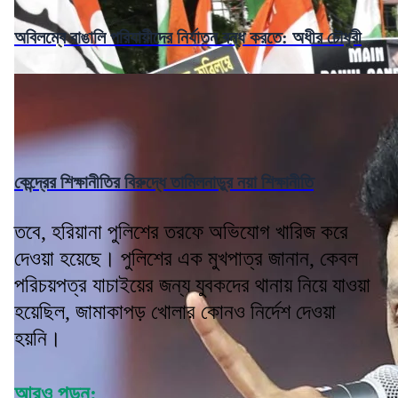
অবিলম্বে বাঙালি পরিযায়ীদের নির্যাতন বন্ধ করতে: অধীর চৌধুরী
কেন্দ্রের শিক্ষানীতির বিরুদ্ধে তামিলনাড়ুর নয়া শিক্ষানীতি
তবে, হরিয়ানা পুলিশের তরফে অভিযোগ খারিজ করে
দেওয়া হয়েছে। পুলিশের এক মুখপাত্র জানান, কেবল
পরিচয়পত্র যাচাইয়ের জন্য যুবকদের থানায় নিয়ে যাওয়া
হয়েছিল, জামাকাপড় খোলার কোনও নির্দেশ দেওয়া
হয়নি।
আরও পড়ুন: