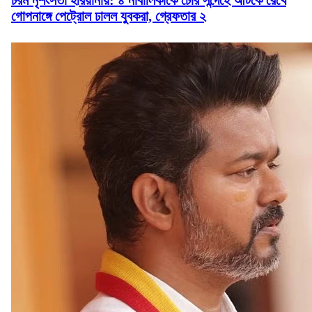
গোপনাঙ্গে পেট্রোল ঢালল যুবকরা, গ্রেফতার ২