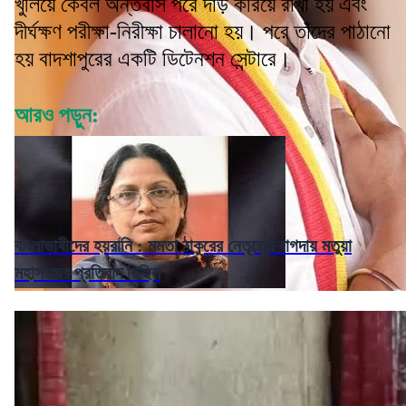
খুলিয়ে কেবল অন্তর্বাস পরে দাঁড় করিয়ে রাখা হয় এবং
দীর্ঘক্ষণ পরীক্ষা-নিরীক্ষা চালানো হয়। পরে তাঁদের পাঠানো
হয় বাদশাপুরের একটি ডিটেনশন সেন্টারে।
আরও পড়ুন:
বাংলাভাষীদের হয়রানি : মমতা ঠাকুরের নেতৃত্বে বাগদায় মতুয়া
মহাসংঘের প্রতিবাদ মিছিল