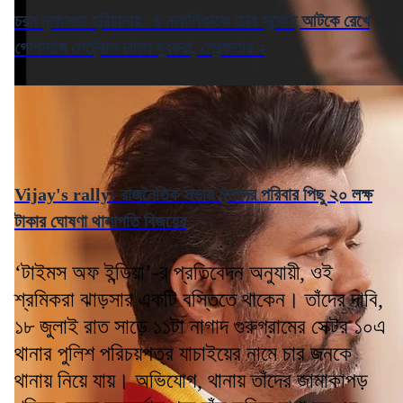
চরম নৃশংসতা হরিয়ানায়: ৪ নাবালিকাকে চোর সন্দেহে আটকে রেখে
গোপনাঙ্গে পেট্রোল ঢালল যুবকরা, গ্রেফতার ২
Vijay's rally: রাজনৈতিক সভায় মৃতদের পরিবার পিছু ২০ লক্ষ
টাকার ঘোষণা থালাপতি বিজয়ের
‘টাইমস অফ ইন্ডিয়া’-র প্রতিবেদন অনুযায়ী, ওই
শ্রমিকরা ঝাড়সার একটি বস্তিতে থাকেন। তাঁদের দাবি,
১৮ জুলাই রাত সাড়ে ১১টা নাগাদ গুরুগ্রামের সেক্টর ১০এ
থানার পুলিশ পরিচয়পত্র যাচাইয়ের নামে চার জনকে
থানায় নিয়ে যায়। অভিযোগ, থানায় তাঁদের জামাকাপড়