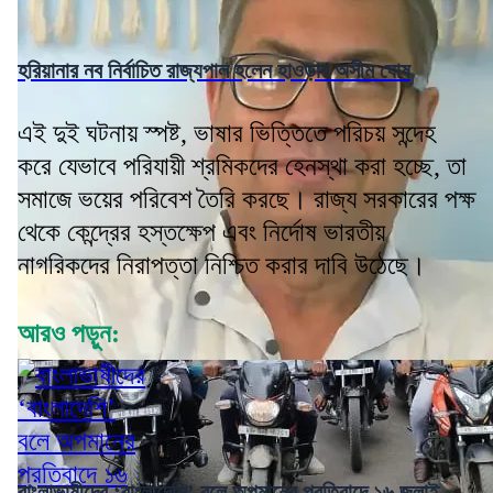
হরিয়ানার নব নির্বাচিত রাজ্যপাল হলেন হাওড়ার অসীম ঘোষ
এই দুই ঘটনায় স্পষ্ট, ভাষার ভিত্তিতে পরিচয় সন্দেহ
করে যেভাবে পরিযায়ী শ্রমিকদের হেনস্থা করা হচ্ছে, তা
সমাজে ভয়ের পরিবেশ তৈরি করছে। রাজ্য সরকারের পক্ষ
থেকে কেন্দ্রের হস্তক্ষেপ এবং নির্দোষ ভারতীয়
নাগরিকদের নিরাপত্তা নিশ্চিত করার দাবি উঠেছে।
আরও পড়ুন:
বাংলাভাষীদের ‘বাংলাদেশি’ বলে অপমানের প্রতিবাদে ১৬ জুলাই