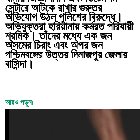
সেন্টারে আটকে রাখার গুরুতর
অভিযোগ উঠল পুলিশের বিরুদ্ধে।
অভিযুক্তরা হরিয়ানায় কর্মরত পরিযায়ী
শ্রমিক। তাঁদের মধ্যে এক জন
অসমের চিরাং এবং অপর জন
পশ্চিমবঙ্গের উত্তর দিনাজপুর জেলার
বাসিন্দা।
আরও পড়ুন: