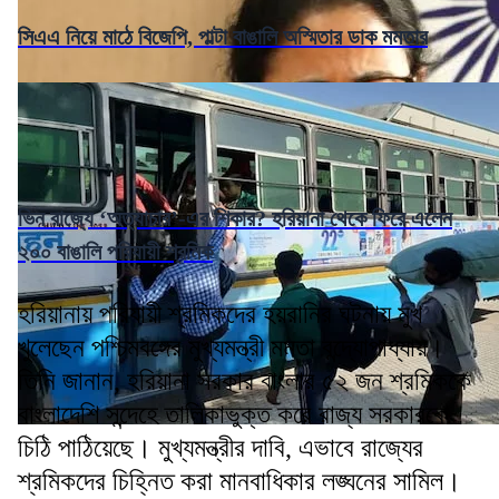
সিএএ নিয়ে মাঠে বিজেপি, পাল্টা বাঙালি অস্মিতার ডাক মমতার
ভিন রাজ্যে ‘অত্যাচার’-এর শিকার? হরিয়ানা থেকে ফিরে এলেন
২০০ বাঙালি পরিযায়ী শ্রমিক
হরিয়ানায় পরিযায়ী শ্রমিকদের হয়রানির ঘটনায় মুখ
খুলেছেন পশ্চিমবঙ্গের মুখ্যমন্ত্রী মমতা বন্দ্যোপাধ্যায়।
তিনি জানান, হরিয়ানা সরকার বাংলার ৫২ জন শ্রমিককে
বাংলাদেশি সন্দেহে তালিকাভুক্ত করে রাজ্য সরকারকে
চিঠি পাঠিয়েছে। মুখ্যমন্ত্রীর দাবি, এভাবে রাজ্যের
শ্রমিকদের চিহ্নিত করা মানবাধিকার লঙ্ঘনের সামিল।