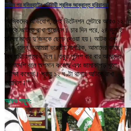
টাকির পর বসিরহাটের পরিযায়ী শ্রমিক আক্রান্ত হরিয়ানায়
শ্রমিকদের অভিযোগ, সেই ডিটেনশন সেন্টারে আরও ১২
জনকে আটকে রাখা হয়েছিল। চার দিন পরে, ২৪ জুলাই
তাঁদের মধ্যে দু’জনকে ছেড়ে দেওয়া হয়। আটক এক
যুবক বলেন, “আমরা ভারতীয় নাগরিক, আমাদের কাছে
বৈধ পরিচয়পত্রও ছিল। তবুও পুলিশ বার বার আমাদের
বাংলাদেশি বলে অপমান করেছে এবং জামাকাপড় খুলে
পরীক্ষা করেছে। প্রায় ১২ ঘণ্টা থানায় আটকে রাখা
হয়েছিল।”
আরও পড়ুন: