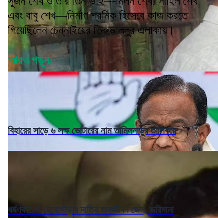
সুজন শেখ ও তাঁর তিন ভাই—মিলন শেখ, সাহিল শেখ
এবং বাবু শেখ—নির্মাণ শ্রমিক হিসেবে কাজ করতে
গিয়েছিলেন চেন্নাইয়ের তিরুভাল্লুর এলাকায়।
আরও পড়ুন:
বিহারের সাড়ে ৬ লক্ষ ভোটারের নাম তামিলনাড়ুর তালিকায়
ধর্ষণকাণ্ডে দেবেগৌড়ার নাতির যাবজ্জীবন জেল, জরিমানা