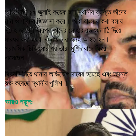
অভিযোগ, ১৫ জুলাই কয়েক জন স্থানীয় ব্যক্তি তাঁদের
নাম ও পরিচয় জিজ্ঞাসা করে। তাঁরা বাংলায় কথা বলায়
সন্দেহ জাগে। এরপর তাঁদের লোহার রড ও লাঠি দিয়ে
মারধর করা হয়। ঘটনায় চার জনই আহত হন।
প্রাথমিক চিকিৎসার পর তাঁরা মুর্শিদাবাদে ফিরে
এসেছেন।
বিষয়টি নিয়ে থানায় অভিযোগ দায়ের হয়েছে এবং তদন্ত
শুরু করেছে স্থানীয় পুলিশ ।
আরও পড়ুন: