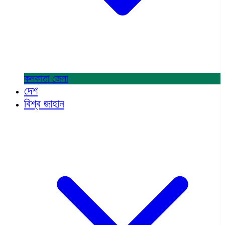
কলকাতা
জেলা
দেশ
বিশ্ব জাহান