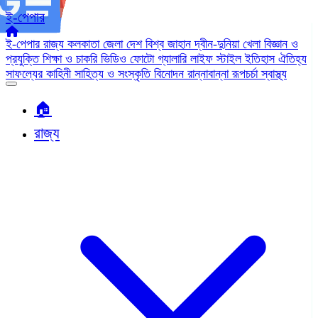
ই-পেপার
ই-পেপার
রাজ্য
কলকাতা
জেলা
দেশ
বিশ্ব জাহান
দ্বীন-দুনিয়া
খেলা
বিজ্ঞান ও
প্রযুক্তি
শিক্ষা ও চাকরি
ভিডিও
ফোটো গ্যালারি
লাইফ স্টাইল
ইতিহাস ঐতিহ্য
সাফল্যের কাহিনী
সাহিত্য ও সংস্কৃতি
বিনোদন
রান্নাবান্না
রূপচর্চা
স্বাস্থ্য
🏠︎
রাজ্য