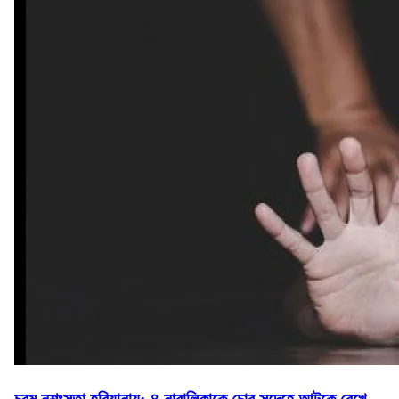
চরম নৃশংসতা হরিয়ানায়: ৪ নাবালিকাকে চোর সন্দেহে আটকে রেখে