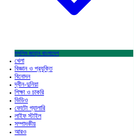
মুসলিম জাহান
বাংলাদেশ
খেলা
বিজ্ঞান ও প্রযুক্তি
বিনোদন
দ্বীন-দুনিয়া
শিক্ষা ও চাকরি
ভিডিও
ফোটো গ্যালারি
লাইফ স্টাইল
সম্পাদকীয়
আরও