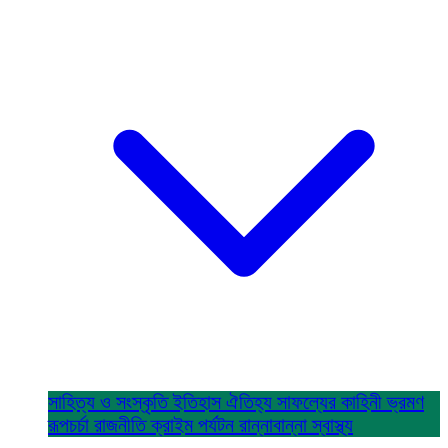
সাহিত্য ও সংস্কৃতি
ইতিহাস ঐতিহ্য
সাফল্যের কাহিনী
ভ্রমণ
রূপচর্চা
রাজনীতি
ক্রাইম
পর্যটন
রান্নাবান্না
স্বাস্থ্য