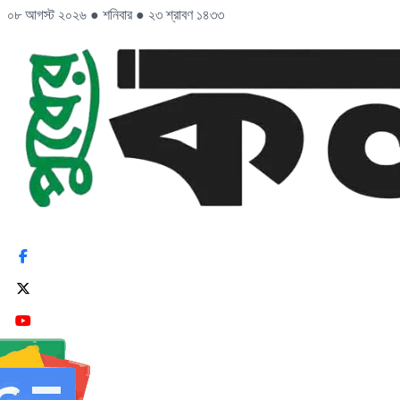
০৮ আগস্ট ২০২৬
●
শনিবার
●
২৩ শ্রাবণ ১৪৩৩