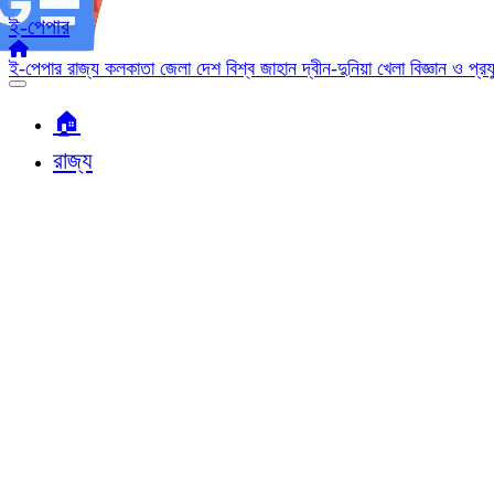
ই-পেপার
ই-পেপার
রাজ্য
কলকাতা
জেলা
দেশ
বিশ্ব জাহান
দ্বীন-দুনিয়া
খেলা
বিজ্ঞান ও প্র
🏠︎
রাজ্য