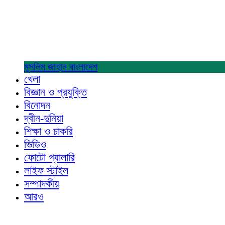
মুসলিম জাহান
বাংলাদেশ
খেলা
বিজ্ঞান ও প্রযুক্তি
বিনোদন
দ্বীন-দুনিয়া
শিক্ষা ও চাকরি
ভিডিও
ফোটো গ্যালারি
লাইফ স্টাইল
সম্পাদকীয়
আরও