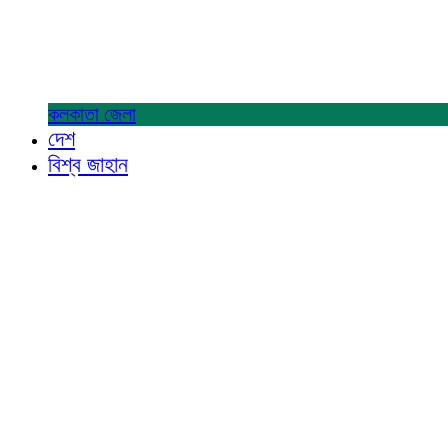
কলকাতা
জেলা
দেশ
বিশ্ব জাহান