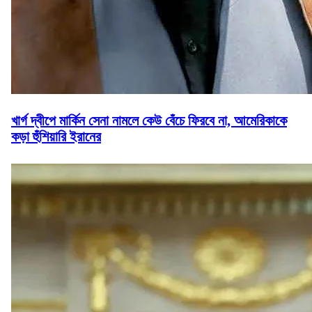
খার্গ দ্বীপে মার্কিন সেনা নামলে কেউ বেঁচে ফিরবে না, আমেরিকাকে
কড়া হুঁশিয়ারি ইরানের