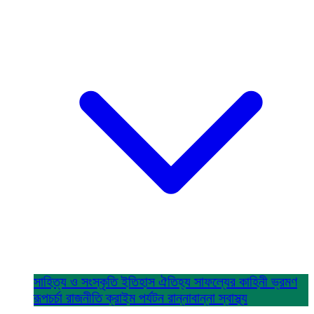
সাহিত্য ও সংস্কৃতি
ইতিহাস ঐতিহ্য
সাফল্যের কাহিনী
ভ্রমণ
রূপচর্চা
রাজনীতি
ক্রাইম
পর্যটন
রান্নাবান্না
স্বাস্থ্য