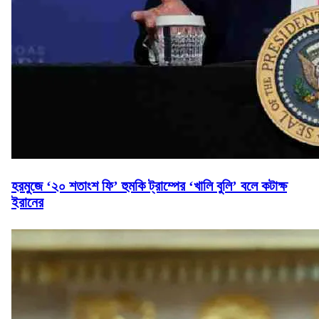
হরমুজে ‘২০ শতাংশ ফি’ হুমকি ট্রাম্পের ‘খালি বুলি’ বলে কটাক্ষ
ইরানের