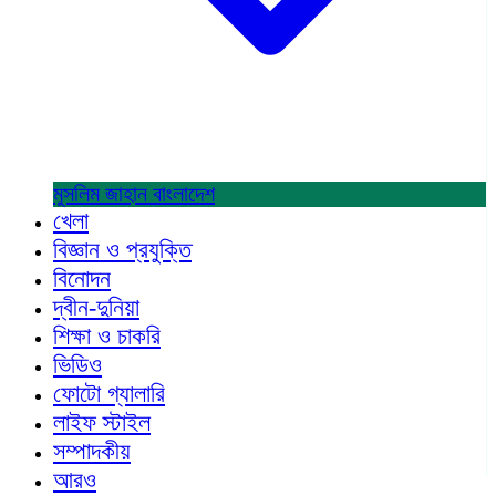
মুসলিম জাহান
বাংলাদেশ
খেলা
বিজ্ঞান ও প্রযুক্তি
বিনোদন
দ্বীন-দুনিয়া
শিক্ষা ও চাকরি
ভিডিও
ফোটো গ্যালারি
লাইফ স্টাইল
সম্পাদকীয়
আরও