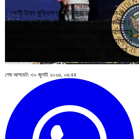
১ কোটি টাকা মুক্তিপণও দাবি করা হয়েছে। টাকা না
পাঠালে খুন করা হবে বলেও হুমকি দেয় অপহরণকারীরা।
তারপরও দিনদশেক তিন ভারতীয়র সঙ্গে ফোনে যোগাযোগ
পরিবারের সদস্যরা। তবে ১১ মে থেকে সেই যোগাযোগও
বিছিন্ন হয়ে গেছে। এজেন্টও উধাও। ইরানের কোথায়
রয়েছেন তিন ভারতীয়, উদ্বেগে পরিবার।
শেষ আপডেট: ৩০ জুলাই ২০২৬, ০৬:৪৪