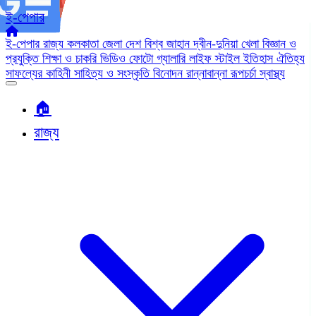
ই-পেপার
ই-পেপার
রাজ্য
কলকাতা
জেলা
দেশ
বিশ্ব জাহান
দ্বীন-দুনিয়া
খেলা
বিজ্ঞান ও
প্রযুক্তি
শিক্ষা ও চাকরি
ভিডিও
ফোটো গ্যালারি
লাইফ স্টাইল
ইতিহাস ঐতিহ্য
সাফল্যের কাহিনী
সাহিত্য ও সংস্কৃতি
বিনোদন
রান্নাবান্না
রূপচর্চা
স্বাস্থ্য
🏠︎
রাজ্য