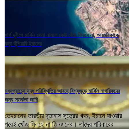
খার্গ দ্বীপে মার্কিন সেনা নামলে কেউ বেঁচে ফিরবে না, আমেরিকাকে
কড়া হুঁশিয়ারি ইরানের
মধ্যপ্রাচ্যে যুদ্ধ পরিস্থিতির আবহে বিশ্বজুড়ে মার্কিন নাগরিকদের
জন্য সতর্কতা জারি
তেহরানের ভারতীয় দূতাবাস সূত্রের খবর, ইরানে যাওয়ার
পরেই খোঁজ মিলছে না তিনজনের। তাঁদের পরিবারের