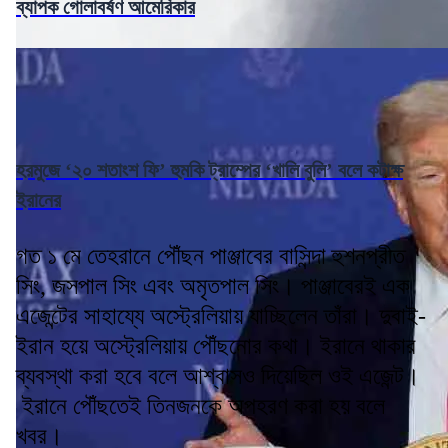
ব্যাপক গোলাবর্ষণ আমেরিকার
হরমুজে ‘২০ শতাংশ ফি’ হুমকি ট্রাম্পের ‘খালি বুলি’ বলে কটাক্ষ
ইরানের
গত ১ মে তেহরানে পৌঁছন পাঞ্জাবের বাসিন্দা হুশনপ্রীত
সিং, জসপাল সিং এবং অমৃতপাল সিং। পাঞ্জাবেরই এক
এজেন্টের সাহায্যে অস্ট্রেলিয়ায় যাচ্ছিলেন তাঁরা। দুবাই-
ইরান হয়ে অস্ট্রেলিয়ায় পৌঁছনোর কথা। ইরানে থাকার
ব্যবস্থা করা হবে বলে আশ্বাসও দিয়েছিল ওই এজেন্ট।
ইরানে পৌঁছতেই তিনজনকে অপহরণ করা হয় বলে
খবর।