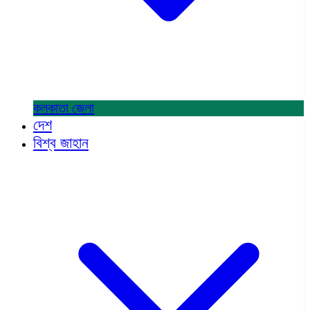
কলকাতা
জেলা
দেশ
বিশ্ব জাহান