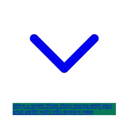
সাহিত্য ও সংস্কৃতি
ইতিহাস ঐতিহ্য
সাফল্যের কাহিনী
ভ্রমণ
রূপচর্চা
রাজনীতি
ক্রাইম
পর্যটন
রান্নাবান্না
স্বাস্থ্য