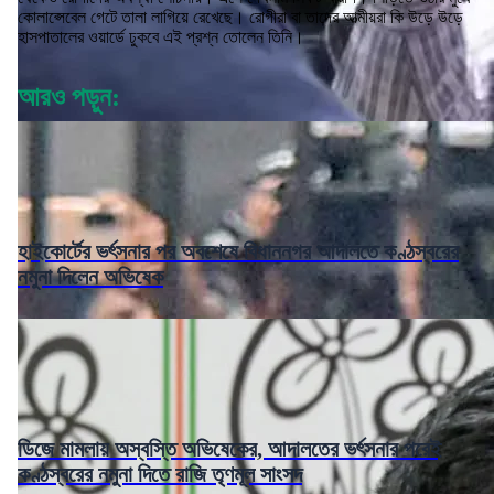
কোলাপ্সেবেল গেটে তালা লাগিয়ে রেখেছে। রোগীরা বা তাদের আত্মীয়রা কি উড়ে উড়ে
হাসপাতালের ওয়ার্ডে ঢুকবে এই প্রশ্ন তোলেন তিনি।
আরও পড়ুন:
হাইকোর্টের ভর্ৎসনার পর অবশেষে বিধাননগর আদালতে কণ্ঠস্বরের
নমুনা দিলেন অভিষেক
ডিজে মামলায় অস্বস্তি অভিষেকের, আদালতের ভর্ৎসনার পরেই
কণ্ঠস্বরের নমুনা দিতে রাজি তৃণমূল সাংসদ