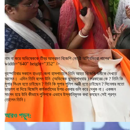
নাম না করে অভিষেককে তীব্র আক্রমণ বিজেপি নেত্রী অগ্নিমিত্রা পালের"
width="640" height="352" />
বৃহস্পতিবার সকালে হাওড়া জেলা হাসপাতালে তিনি আহত বিজেপি কর্মীকে দেখতে
আসেন। এদিন তিনি বলেন উনি (অভিষেক বন্দ্যোপাধ্যায় ) সরকারের কে ? তিনি কি
সুপার সিএম হতে চাইছেন ? তিনি কি সুপার পুলিশ মন্ত্রী হতে চাইছেন ? সিনেমার মতো
ডায়লগ না দিয়ে বিজেপি কার্যকর্তাদের উপর একবার গুলি করে দেখুক না। একজন
সাংসদ হয়ে উনি কীভাবে পুলিশকে এভাবে উস্কানিমূলক কথা বলছেন সেই প্রশ্ন
তোলেন তিনি।
আরও পড়ুন: