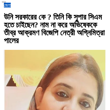
জেলা
উনি সরকারের কে ? তিনি কি সুপার সিএম
হতে চাইছেন? নাম না করে অভিষেককে
তীব্র আক্রমণ বিজেপি নেত্রী অগ্নিমিত্রা
পালের