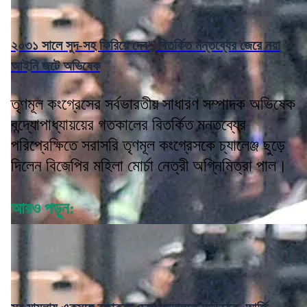
২০৩১ সালে সুদ-সহ ফিরিয়ে দেব', বিতর্কিত মন্তব্যের জেরে নয়া
আইনি জটে অভিষেক
তৃণমূল কংগ্রেসের সর্বভারতীয় সাধারণ সম্পাদক অভিষেক
বন্দ্যোপাধ্যায়য়ের গতকালের বিতর্কিত মন্তব্যের
পরিপ্রেক্ষিতে সরাসরি তৃণমূল কংগ্রেসকে চ্যালেঞ্জ ছুড়ে
দিলেন বিজেপির মহিলা মোর্চা নেত্রী অগ্নিমিত্রা পাল।
আরও পড়ুন: