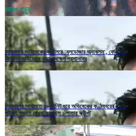
আরও পড়ুন:
আমতলায় অভিষেকের কার্যালয়ে 'বুলডোজার অ্যাকশন', বেআইনি
নির্মাণের অভিযোগে কড়া পদক্ষেপ প্রশাসনের
বিধাননগর আদালতে ৯৮ মিনিট ধরে অভিষেকের কণ্ঠস্বরের নমুনা
পরীক্ষা, পড়তে দেওয়া হয়েছিল ১ পাতার স্ক্রীপ্ট