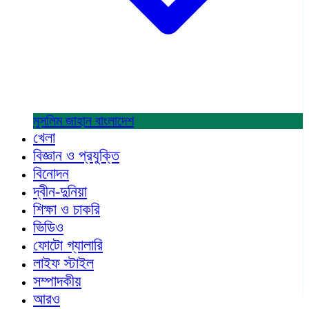
মুসলিম জাহান
বাংলাদেশ
খেলা
বিজ্ঞান ও প্রযুক্তি
বিনোদন
দ্বীন-দুনিয়া
শিক্ষা ও চাকরি
ভিডিও
ফোটো গ্যালারি
লাইফ স্টাইল
সম্পাদকীয়
আরও