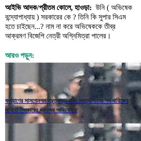
আইভি আদক/প্রীতম কোলে, হাওড়া:
উনি ( অভিষেক
বন্দ্যোপাধ্যায় ) সরকারের কে ? তিনি কি সুপার সিএম
হতে চাইছেন...? নাম না করে অভিষেককে তীব্র
আক্রমণ বিজেপি নেত্রী অগ্নিমিত্রা পালের।
আরও পড়ুন:
কল্যাণের সাসপেনশন প্রত্যাহার এবং দলত্যাগীদের পদ খারিজের
দাবিতে স্পিকারের দ্বারস্থ অভিষেকরা