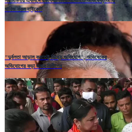
সব মামলায় একসঙ্গে রক্ষাকবচ চেয়ে আদালতে অভিষেক, আর্জি
খারিজ করল হাইকোর্ট
"দুর্বলতা আড়াল করতেই মিথ্যে অভিযোগ", অভিষেকের
অভিযোগের কড়া জবাব দিলীপের