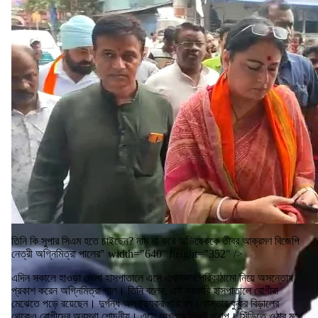
তিনি কি সুপার সিএম হতে চাইছেন? নাম না করে অভিষেককে তীব্র আক্রমণ বিজেপি
নেত্রী অগ্নিমিত্রা পালের" width="640" height="352" />
এদিন সকালে হাওড়া জেলা হাসপাতালে এসে এখানকার পরিকাঠামো নিয়ে অসন্তোষ
প্রকাশ করেন অগ্নিমিত্রা পাল। তিনি বলেন, এই সরকারি হাসপাতালে রোগীরা
মেঝেতে পড়ে রয়েছেন। দুর্গন্ধ অস্বাস্থ্যকর পরিবেশ। রাস্তার কুকুর বিড়ালের
থেকেও রোগীদের অবস্থা শোচনীয়। এসে দেখলাম লিফট খারাপ। সিঁড়িতে ওঠার মুখে