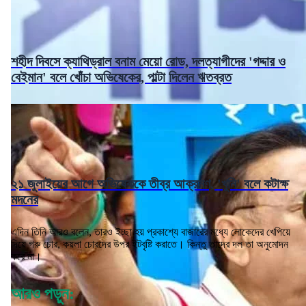
শহীদ দিবসে ক্যাথিড্রাল বনাম মেয়ো রোড, দলত্যাগীদের 'গদ্দার ও
বেইমান' বলে খোঁচা অভিষেকের, পাল্টা দিলেন ঋতব্রত
২১ জুলাইয়ের আগে অভিষেককে তীব্র আক্রমণ, 'খুনি' বলে কটাক্ষ
মদনের
এদিন তিনি আরও বলেন, তারও ইচ্ছা হয় প্রকাশ্যে বাজারের মধ্যে লোকেদের খেপিয়ে
দিয়ে গরু চোর, কয়লা চোরদের উপর ইটবৃষ্টি করাতে। কিন্তু তাদের দল তা অনুমোদন
করে না।
আরও পড়ুন: