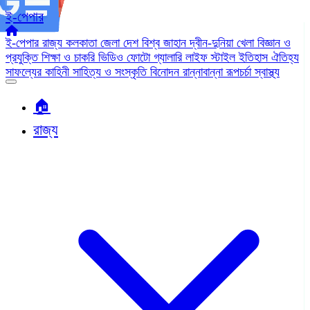
ই-পেপার
ই-পেপার
রাজ্য
কলকাতা
জেলা
দেশ
বিশ্ব জাহান
দ্বীন-দুনিয়া
খেলা
বিজ্ঞান ও
প্রযুক্তি
শিক্ষা ও চাকরি
ভিডিও
ফোটো গ্যালারি
লাইফ স্টাইল
ইতিহাস ঐতিহ্য
সাফল্যের কাহিনী
সাহিত্য ও সংস্কৃতি
বিনোদন
রান্নাবান্না
রূপচর্চা
স্বাস্থ্য
🏠︎
রাজ্য