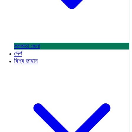
কলকাতা
জেলা
দেশ
বিশ্ব জাহান