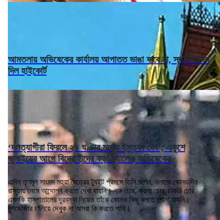
আমতলায় অভিষেকের কার্যালয় আপাতত ভাঙা যাবে না, স্থগিতাদেশ
দিল হাইকোর্ট
‘দলত্যাগীরা ফিরলে ২৪ ঘণ্টার মধ্যে ইস্তফা দেব’, একুশে
জুলাইয়ের আগে বিদ্রোহীদের কড়া চ্যালেঞ্জ অভিষেকের
এদিন তৃণমূল সাংসদ মহুয়া মৈত্রের ট্যুইট প্রসঙ্গে তিনি বলেন, ওনাকে কোনওদিন
রাস্তায় নেমে আন্দোলন করতে দেখা যায়নি। গরু চোর, কয়লা চোর, চাকরি চোর
এমনকি হাসপাতালের দূরবস্থা নিয়েও তাঁকে কোনও কিছু বলতে শোনা যায়নি।
বুলডোজার চালিয়ে দেখুক না আমরা কি করতে পারি।