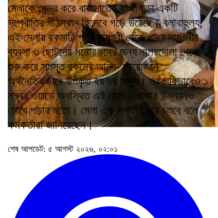
মেলাকে কেন্দ্র করে বারাসাতের কাজীপাড়া একটি
সম্প্রীতির পীঠস্থান হিসেবে গড়ে উঠেছে। বলাবাহুল্য,
এই মেলায় রকমারি পণ্য সামগ্রী থেকে খাদ্য সামগ্রীর
ব্যবসা ও ছোটদের মনোরঞ্জনের জন্য নাগরদোলা থেকে
শুরু করে সমস্ত রকমের আনন্দ- আয়োজনে
অর্থনৈতিকভাবে উপকৃত হয় বহু মানুষ। সরকারিভাবেও ১
নম্বর ওয়ার্ডে অবস্থিত এই মেলা এলাকার উন্নয়নও
চোখে পড়ার মতো। মেলা এক সপ্তাহ ধরে চলবে বলে
কর্মকর্তারা জানিয়েছেন।
শেষ আপডেট: ৫ আগস্ট ২০২৬, ০২:০১