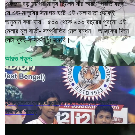
একজন বড় মাপের মানুষ ছিলেন যাঁর স্মরণে প্রতি বছর
যে এত মানুষের সমাগম ঘটে এই মেলায় তা থেকেই
অনুমান করা যায়। ৫০০ থেকে ৬০০ বছরের পুরনো এই
মেলার মূল বার্তা- সম্প্রীতির মেল বন্ধন। আজকের দিনে
যেটা খুবই কার্যকরী ও জরুরি।
আরও পড়ুন:
ইন্টারন্যাশনাল ক্যারাটে চ্যাম্পিয়নশিপে জয়নগরের শিক্ষার্থীদের
অভাবনীয় সাফল্য