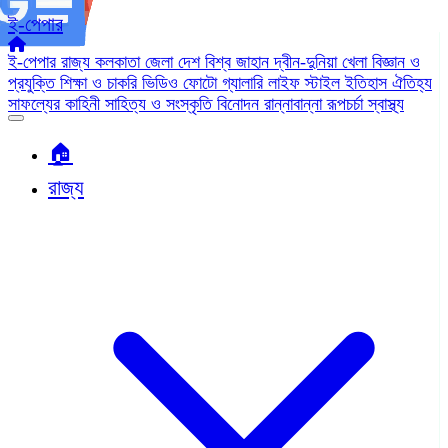
ই-পেপার
ই-পেপার
রাজ্য
কলকাতা
জেলা
দেশ
বিশ্ব জাহান
দ্বীন-দুনিয়া
খেলা
বিজ্ঞান ও
প্রযুক্তি
শিক্ষা ও চাকরি
ভিডিও
ফোটো গ্যালারি
লাইফ স্টাইল
ইতিহাস ঐতিহ্য
সাফল্যের কাহিনী
সাহিত্য ও সংস্কৃতি
বিনোদন
রান্নাবান্না
রূপচর্চা
স্বাস্থ্য
🏠︎
রাজ্য