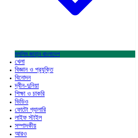
মুসলিম জাহান
বাংলাদেশ
খেলা
বিজ্ঞান ও প্রযুক্তি
বিনোদন
দ্বীন-দুনিয়া
শিক্ষা ও চাকরি
ভিডিও
ফোটো গ্যালারি
লাইফ স্টাইল
সম্পাদকীয়
আরও