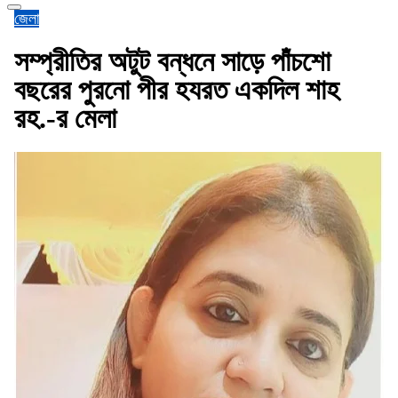
জেলা
সম্প্রীতির অটুট বন্ধনে সাড়ে পাঁচশো
বছরের পুরনো পীর হযরত একদিল শাহ
রহ.-র মেলা