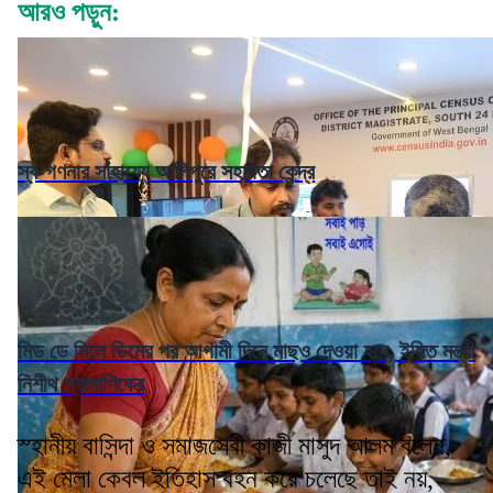
আরও পড়ুন:
স্ব-গণনার সাহায্যে আলিপুরে সহায়তা কেন্দ্র
মিড ডে মিলে ডিমের পর আগামী দিনে মাছও দেওয়া হবে, ইঙ্গিত মন্ত্রী
নিশীথ প্রামাণিকের
স্হানীয় বাসিন্দা ও সমাজসেবী কাজী মাসুদ আলম বলেন,
এই মেলা কেবল ইতিহাস বহন করে চলেছে তাই নয়,