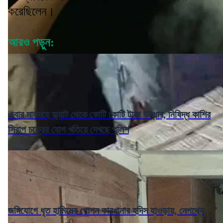
করেছিলেন।
আরও পড়ুন:
এবার মালদহে ফ্ল্যাট থেকে কোটি কোটি টাকা উদ্ধার, নিষিদ্ধ কাশির
সিরাপ চক্রের যোগ খতিয়ে দেখছে পুলিশ
জঙ্গিযোগে ধৃত হামিমের গোপন কারখানার হদিস হাওড়ায়, নেপথ্যে