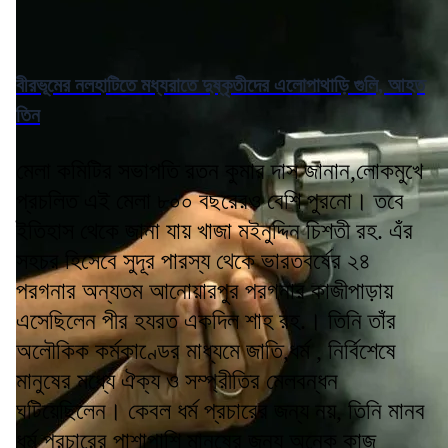
বীরভূমের নলহাটিতে মধ্যরাতে দুষ্কৃতীদের এলোপাথাড়ি গুলি, আহত
তিন
মেলা কমিটির সভাপতি রতন কুমার দাস জানান,লোকমুখে
প্রচলিত এই মেলা ৮০০ বছরেরও বেশি পুরনো। তবে
ইতিহাস থেকে জানা যায় খাজা মইনুদ্দিন চিশতী রহ. এঁর
সহচর হিসেবে সুদূর পারস্য থেকে ভারতবর্ষের ২৪
পরগনার অন্যতম আনোয়ারপুর পরগনার কাজীপাড়ায়
এসেছিলেন পীর হযরত একদিল শাহ রহ.। তিনি তাঁর
অলৌকিক কর্মকাণ্ডের মাধ্যমে জাতি,ধর্ম , নির্বিশেষে
মানুষের মধ্যে ঐক্য ও সম্প্রীতির মেলবন্ধন
ঘটিয়েছিলেন। কেবল ধর্ম প্রচারের জন্য নয়, তিনি মানব
ধর্ম প্রচারের পাশাপাশি মানুষের জন্য অনেক কাজ