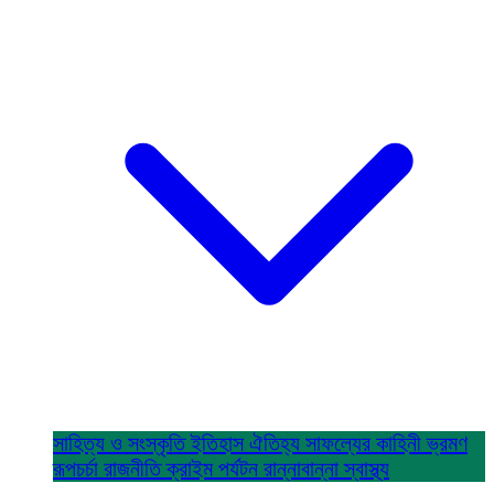
সাহিত্য ও সংস্কৃতি
ইতিহাস ঐতিহ্য
সাফল্যের কাহিনী
ভ্রমণ
রূপচর্চা
রাজনীতি
ক্রাইম
পর্যটন
রান্নাবান্না
স্বাস্থ্য