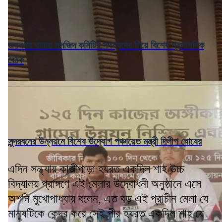
জয়নগর থানায় মসজিদ কমিটির সদস্যদের নিয়ে বিশেষ প্রশাসনিক
বৈঠক
সুন্দরবনের উন্নয়নে বিশেষ উদ্যোগ পঞ্চায়েত মন্ত্রী দিলীপ ঘোষের
এদিন সন্ধ্যায় কাজীপাড়া হযরত একদিল শাহ উচ্চ
বিদ্যালয় প্রাঙ্গণে এই মেলার উদ্বোধনী অনুষ্ঠানে এসে
অশনি মুখোপাধ্যায় বলেন, এত বড় এই প্রাচীন মেলা যে
মানুষটিকে কেন্দ্র করে সেই পীর হযরত একদিল শাহ যে