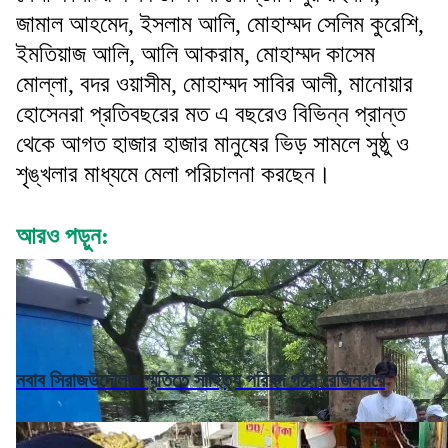
জামাল আহমেদ, ইসলাম আলি, মোহাম্মদ সেলিম কুরেশি,
ইমতিয়াজ আলি, আলি আকরাম, মোহাম্মদ কাসেম
মোল্লা, বদর ওয়াসীম, মোহাম্মদ সাবির আলী, মানোয়ার
হোসেনরা প্রতিবছরের মত এ বছরেও বিভিন্ন প্রান্ত
থেকে আগত হাজার হাজার মানুষের ভিড় সামলে সুষ্ঠু ও
শৃঙ্খলার মাধ্যমে মেলা পরিচালনা করছেন।
আরও পড়ুন:
নবাব সিরাজউদৌলার স্মৃতিতে সাহিত্য পরিষদ গঠন রেজিনগরে