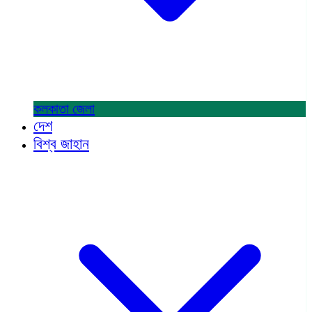
কলকাতা
জেলা
দেশ
বিশ্ব জাহান