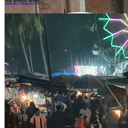
পাক গুপ্তচর সংস্থা