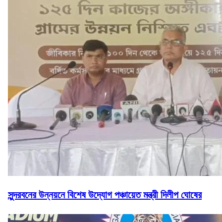
সুন্দরবনের উন্নয়নে বিশেষ উদ্যোগ পঞ্চায়েত মন্ত্রী দিলীপ ঘোষের