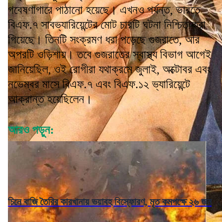
গবেষণাগারে পাঠানো হয়েছে। এখনও পর্যন্ত, ভারতে
বিএফ.৭ সাবভ্যারিয়েন্টের মোট চারটি ঘটনা নিশ্চিত করা
গিয়েছে। তিনটি সংক্রমণ ধরা পড়েছে গুজরাতে, আর
অপরটি ওড়িশায়। তবে গুজরাতের স্বাস্থ্য বিভাগ আগেই
জানিয়েছিল, ওই রোগীরা যথাক্রমে জুলাই, অক্টোবর এবং
নভেম্বর মাসে বিএফ.৭ এবং বিএফ.১২ ভ্যারিয়েন্টে
আক্রান্ত হয়েছিলেন।
আরও পড়ুন:
চিনে বাজি তৈরির কারখানায় ভয়াবহ বিস্ফোরণ, মৃত কমপক্ষে ২৬ জন