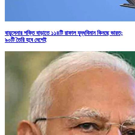
বায়ুসেনার শক্তি বাড়াতে ১১৪টি রাফাল যুদ্ধবিমান কিনছে ভারত;
৯০টি তৈরি হবে দেশেই