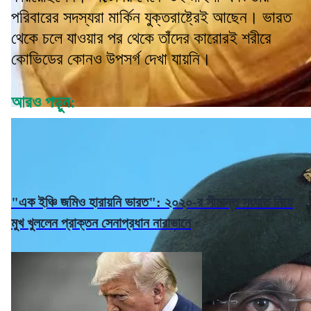
পরিবারের সদস্যরা মার্কিন যুক্তরাষ্ট্রেই আছেন। ভারত
থেকে চলে যাওয়ার পর থেকে তাঁদের কারোরই শরীরে
কোভিডের কোনও উপসর্গ দেখা যায়নি।
আরও পড়ুন:
"এক ইঞ্চি জমিও হারায়নি ভারত": ২০২০-র সীমান্ত সংঘাত নিয়ে
মুখ খুললেন প্রাক্তন সেনাপ্রধান নারাভানে