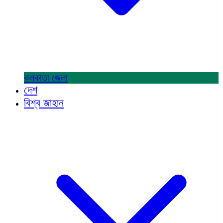
কলকাতা
জেলা
দেশ
বিশ্ব জাহান