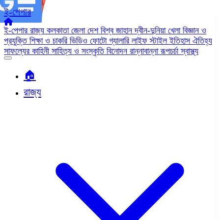
ই-পেপার
ই-পেপার
রাজ্য
কলকাতা
জেলা
দেশ
বিশ্ব জাহান
দ্বীন-দুনিয়া
খেলা
বিজ্ঞান ও
প্রযুক্তি
শিক্ষা ও চাকরি
ভিডিও
ফোটো গ্যালারি
লাইফ স্টাইল
ইতিহাস ঐতিহ্য
সাফল্যের কাহিনী
সাহিত্য ও সংস্কৃতি
বিনোদন
রান্নাবান্না
রূপচর্চা
স্বাস্থ্য
🏠︎
রাজ্য