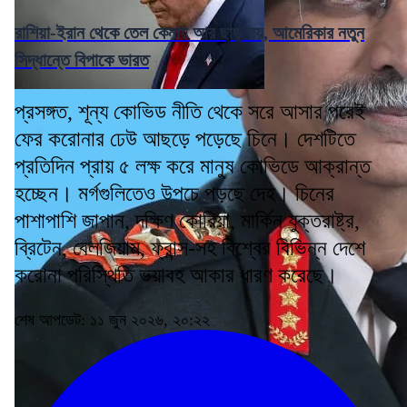
রাশিয়া-ইরান থেকে তেল কেনায় আর ছাড় নয়, আমেরিকার নতুন
সিদ্ধান্তে বিপাকে ভারত
প্রসঙ্গত, শূন্য কোভিড নীতি থেকে সরে আসার পরেই
ফের করোনার ঢেউ আছড়ে পড়েছে চিনে। দেশটিতে
প্রতিদিন প্রায় ৫ লক্ষ করে মানুষ কোভিডে আক্রান্ত
হচ্ছেন। মর্গগুলিতেও উপচে পড়ছে দেহ। চিনের
পাশাপাশি জাপান, দক্ষিণ কোরিয়া, মার্কিন যুক্তরাষ্ট্র,
ব্রিটেন, বেলজিয়াম, ফ্রান্স-সহ বিশ্বের বিভিন্ন দেশে
করোনা পরিস্থিতি ভয়াবহ আকার ধারণ করেছে।
শেষ আপডেট: ১১ জুন ২০২৬, ২০:২২