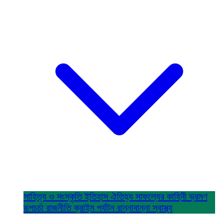
সাহিত্য ও সংস্কৃতি
ইতিহাস ঐতিহ্য
সাফল্যের কাহিনী
ভ্রমণ
রূপচর্চা
রাজনীতি
ক্রাইম
পর্যটন
রান্নাবান্না
স্বাস্থ্য