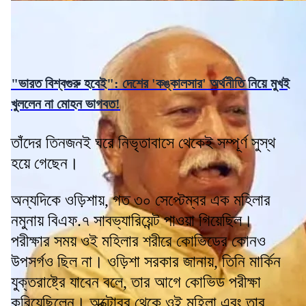
"ভারত বিশ্বগুরু হবেই": দেশের 'কঙ্কালসার' অর্থনীতি নিয়ে মুখই
খুললেন না মোহন ভাগবত!
তাঁদের তিনজনই ঘরে নিভৃতাবাসে থেকেই সম্পূর্ণ সুস্থ
হয়ে গেছেন।
অন্যদিকে ওড়িশায়, গত ৩০ সেপ্টেম্বর এক মহিলার
নমুনায় বিএফ.৭ সাবভ্যারিয়েন্ট পাওয়া গিয়েছিল।
পরীক্ষার সময় ওই মহিলার শরীরে কোভিডের কোনও
উপসর্গও ছিল না। ওড়িশা সরকার জানায়, তিনি মার্কিন
যুক্তরাষ্ট্রে যাবেন বলে, তার আগে কোভিড পরীক্ষা
করিয়েছিলেন। অক্টোবর থেকে ওই মহিলা এবং তার