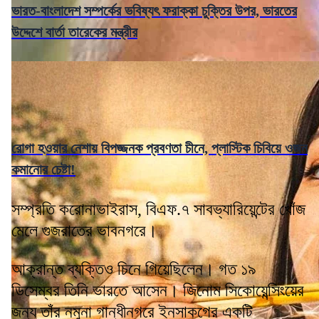
ভারত-বাংলাদেশ সম্পর্কের ভবিষ্যৎ ফরাক্কা চুক্তির উপর, ভারতের
উদ্দেশে বার্তা তারেকের মন্ত্রীর
রোগা হওয়ার নেশায় বিপজ্জনক প্রবণতা চীনে, প্লাস্টিক চিবিয়ে ওজন
কমানোর চেষ্টা!
সম্প্রতি করোনাভাইরাস, বিএফ.৭ সাবভ্যারিয়েন্টের খোঁজ
মেলে গুজরাতের ভাবনগরে।
আক্রান্ত ব্যক্তিও চিনে গিয়েছিলেন। গত ১৯
ডিসেম্বর তিনি ভারতে আসেন। জিনোম সিকোয়েন্সিংয়ের
জন্য তাঁর নমুনা গান্ধীনগরে ইনসাকগের একটি