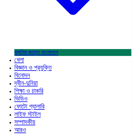
মুসলিম জাহান
বাংলাদেশ
খেলা
বিজ্ঞান ও প্রযুক্তি
বিনোদন
দ্বীন-দুনিয়া
শিক্ষা ও চাকরি
ভিডিও
ফোটো গ্যালারি
লাইফ স্টাইল
সম্পাদকীয়
আরও