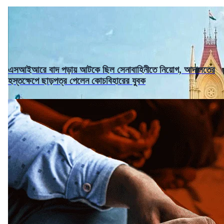
এসআইআরে বাদ পড়ায় আটকে ছিল সেনাবাহিনীতে নিয়োগ, আদালতের
হস্তক্ষেপে ছাড়পত্র পেলেন কোচবিহারের যুবক