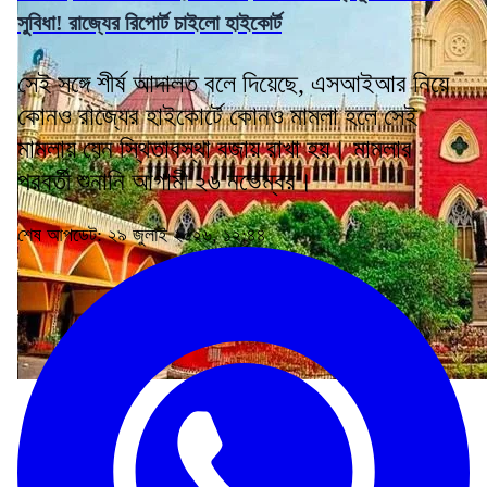
সুবিধা! রাজ্যের রিপোর্ট চাইলো হাইকোর্ট
সেই সঙ্গে শীর্ষ আদালত বলে দিয়েছে, এসআইআর নিয়ে
কোনও রাজ্যের হাইকোর্টে কোনও মামলা হলে সেই
মামলায় যেন স্থিতাবস্থা বজায় রাখা হয়। মামলার
পরবর্তী শুনানি আগামী ২৬ নভেম্বর।
শেষ আপডেট: ২৯ জুলাই ২০২৬, ১২:৪৪