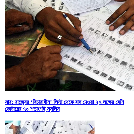
সার: রাজ্যের ‘বিচারাধীন’ লিস্ট থেকে বাদ দেওয়া ২৭ লক্ষের বেশি
ভোটারের ৭০ শতাংশই মুসলিম