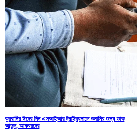
কুরবানির ঈদের দিন এসআইআর ট্রাইব্যুনালে শুনানির জন্য ডাক
আব্দুল, আকবরদের