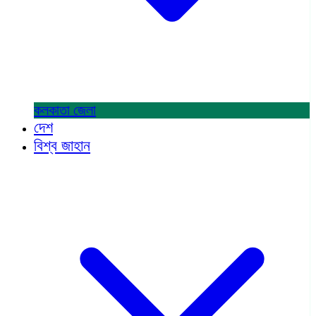
কলকাতা
জেলা
দেশ
বিশ্ব জাহান