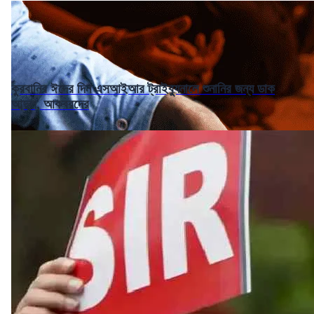
কুরবানির ঈদের দিন এসআইআর ট্রাইব্যুনালে শুনানির জন্য ডাক
আব্দুল, আকবরদের