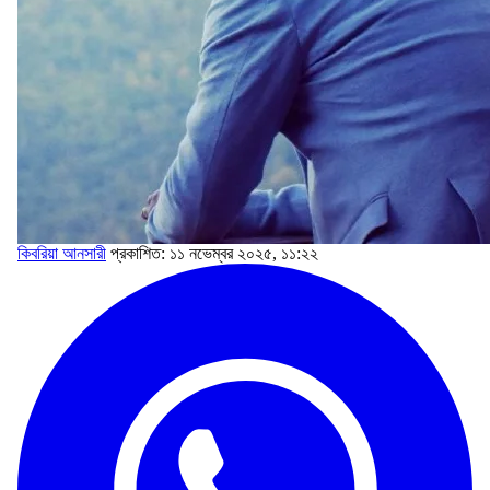
কিবরিয়া আনসারী
প্রকাশিত: ১১ নভেম্বর ২০২৫, ১১:২২