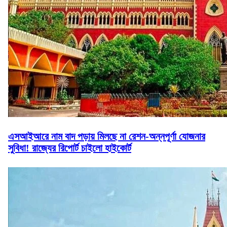
এসআইআরে নাম বাদ পড়ায় মিলছে না রেশন-অন্নপূর্ণা যোজনার
সুবিধা! রাজ্যের রিপোর্ট চাইলো হাইকোর্ট