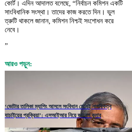
কোর্ট। এদিন আদালত বলেছে, “নির্বাচন কমিশন একটি
সাংবিধানিক সংস্থা। তাদের কাজ করতে দিন। ভুল
ত্রুটি থাকলে জানান, কমিশন নিশ্চই সংশোধন করে
নেবে।
”
আরও পড়ুন:
‘ভোটার তালিকা ম্যাপিং আসলে সংবিধান মেনেই নাগরিকত্ব
যাচাইয়ের প্রক্রিয়া’: এসআইআর নিয়ে জ্ঞানেশ কুমার