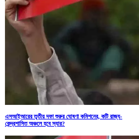
এসআইআরের তৃতীয় দফা শুরুর ঘোষণা কমিশনের, কটি রাজ্য-
কেন্দ্রশাসিত অঞ্চলে হবে স্যার?