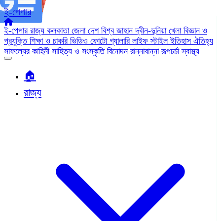
ই-পেপার
ই-পেপার
রাজ্য
কলকাতা
জেলা
দেশ
বিশ্ব জাহান
দ্বীন-দুনিয়া
খেলা
বিজ্ঞান ও
প্রযুক্তি
শিক্ষা ও চাকরি
ভিডিও
ফোটো গ্যালারি
লাইফ স্টাইল
ইতিহাস ঐতিহ্য
সাফল্যের কাহিনী
সাহিত্য ও সংস্কৃতি
বিনোদন
রান্নাবান্না
রূপচর্চা
স্বাস্থ্য
🏠︎
রাজ্য