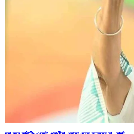
দয়া করে কাউন্টিং এজেন্ট, প্রার্থীরা এলাকা ছেড়ে আসবেন না , বার্তা