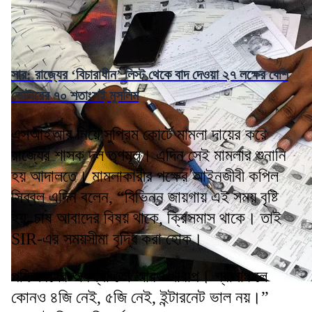
সার: রাজ্যের ‘বিচারাধীন’ লিস্ট থেকে বাদ দেওয়া ২৭ লক্ষের বেশি
ভোটারের ৭০ শতাংশই মুসলিম
এসআইআর নিয়ে সুপ্রিম কোর্টে মামলা দায়ের করে
রাজ্যের শাসক দল তৃণমূল। এদিন সেই মামলার শুনানি
হয় আদালতে। মামলাকারীর পক্ষের আইনজীবী কপিল
সিব্বল এদিন বলেন, “বিভিন্ন জায়গায় এই সময় বৃষ্টি
হয়, চাষ আবাদের বিষয় থাকে, ক্রিসমাস থাকে। তাই
SIR-এর সময়সীমা বৃদ্ধি করা হোক।
পশ্চিমবঙ্গের অবস্থা তো আরও খারাপ। গ্রামাঞ্চলে
কোনও ৪জি নেই, ৫জি নেই, ইন্টারনেট ভাল নয়।”