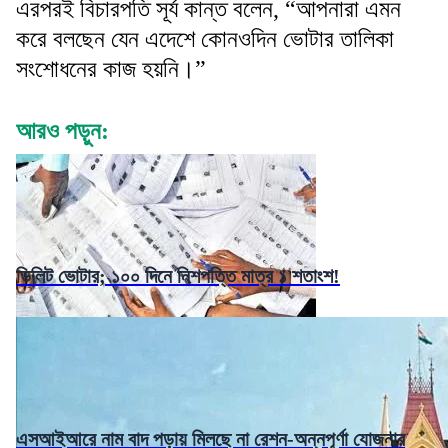
এরপরই বিচারপতি সূর্য কান্ত বলেন, “আপনারা এমন
করে বলছেন যেন এদেশে কোনওদিন ভোটার তালিকা
সংশোধনের কাজ হয়নি।”
আরও পড়ুন:
ডিলিট ভোটার; ১০০ দিনে নিশপত্তি মাত্র ১ শতাংশ!
এসআইআরে নাম বাদ পড়ায় মিলছে না রেশন-অন্নপূর্ণা যোজনার