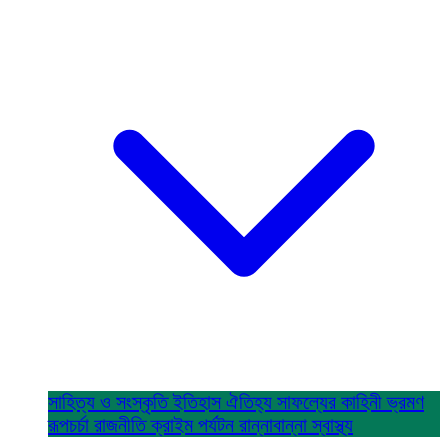
সাহিত্য ও সংস্কৃতি
ইতিহাস ঐতিহ্য
সাফল্যের কাহিনী
ভ্রমণ
রূপচর্চা
রাজনীতি
ক্রাইম
পর্যটন
রান্নাবান্না
স্বাস্থ্য