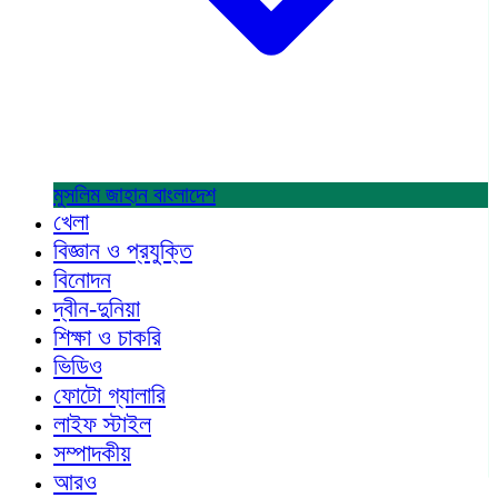
মুসলিম জাহান
বাংলাদেশ
খেলা
বিজ্ঞান ও প্রযুক্তি
বিনোদন
দ্বীন-দুনিয়া
শিক্ষা ও চাকরি
ভিডিও
ফোটো গ্যালারি
লাইফ স্টাইল
সম্পাদকীয়
আরও