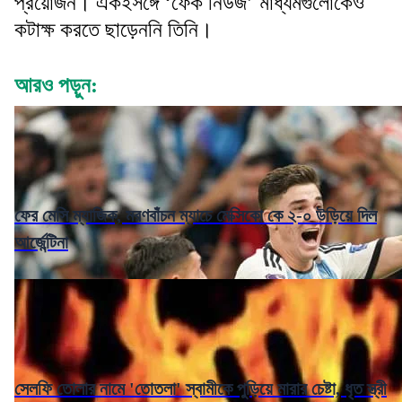
প্রয়োজন। একইসঙ্গে ‘ফেক নিউজ’ মাধ্যমগুলোকেও
কটাক্ষ করতে ছাড়েননি তিনি।
আরও পড়ুন:
ফের মেসি ম্যাজিক, মরণবাঁচন ম্যাচে মেক্সিকো কে ২-০ উড়িয়ে দিল
আর্জেন্টিনা
সেলফি তোলার নামে 'তোতলা' স্বামীকে পুড়িয়ে মারার চেষ্টা, ধৃত স্ত্রী