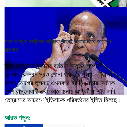
পাক-অধিকৃত কাশ্মীরের বাসিন্দারা শীঘ্রই ভারতে ফিরে আসবেন:
রাজনাথ
তবে একইসঙ্গে ইরানের বর্তমান নেতৃত্ব সম্পর্কে
তুলনামূলক নরম সুরও শোনা যায় তাঁর গলায়। ট্রাম্প
বলেন, আগের তুলনায় এখনকার ইরানি নেতারা অনেক
বেশি বাস্তববাদী এবং আলোচনায় আগ্রহী। তাঁর দাবি,
তেহরানের আচরণে ইতিবাচক পরিবর্তনের ইঙ্গিত মিলছে।
আরও পড়ুন: