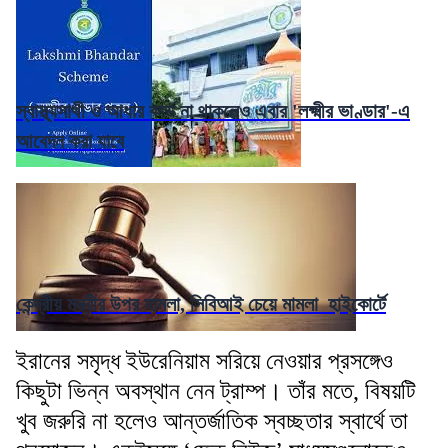
স্বাস্থ্যসাথী ও আধার কার্ড না থাকলেও এবার 'লক্ষ্মীর ভাণ্ডার'-এ
আবেদন করা যাবে
কেন্দ্রীয় মন্ত্রীর উপর হামলা, সিবিআই চেয়ে মামলা হাইকোর্টে
ইরানের সমৃদ্ধ ইউরেনিয়াম সরিয়ে নেওয়ার প্রসঙ্গেও
কিছুটা ভিন্ন অবস্থান নেন ট্রাম্প। তাঁর মতে, বিষয়টি
খুব জরুরি না হলেও আন্তর্জাতিক স্বচ্ছতার স্বার্থে তা