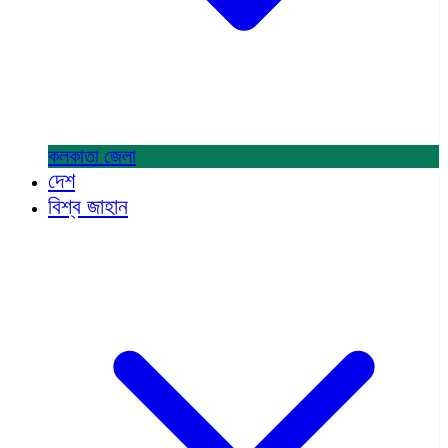
কলকাতা
জেলা
দেশ
বিশ্ব জাহান