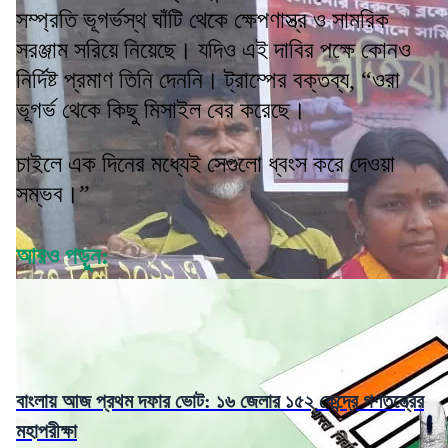
সম্প্রতি ভূগর্ভস্থ ঘাঁটি থেকে ক্ষেপণাস্ত্র ও সামরিক
সরঞ্জাম সরিয়ে নিয়েছে। যদিও এই দাবির পক্ষে কোনও
নির্দিষ্ট প্রমাণ তিনি দেননি। ট্রাম্পের বক্তব্য, “ওরা
ভূগর্ভ থেকে কিছু মিসাইল বের করেছে।
চাইলে এক দিনের মধ্যেই সেগুলো ধ্বংস করে দেওয়া
সম্ভব।”
আরও পড়ুন:
বাংলায় আজ প্রথম দফার ভোট: ১৬ জেলার ১৫২ কেন্দ্রে গণতন্ত্রের
মহাপরীক্ষা