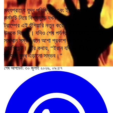
মধ্যপ্রাচ্যে যুদ্ধ পরিস্থিতি এবং ইরানের পারমাণবিক
কর্মসূচি নিয়ে বিশ্বজুড়ে যখন উদ্বেগ বাড়ছে, তখন
ট্রাম্পের এই হুঁশিয়ারি নতুন করে সংঘাতের আশঙ্কা
উসকে দিয়েছে। যদিও শেষ পর্যন্ত আলোচনার মাধ্যমেই
সমাধান সম্ভব বলে আশা প্রকাশ করেছেন মার্কিন
প্রেসিডেন্ট। তাঁর কথায়, “ইরান যদি বার্তাটা বুঝতে পারে,
তা হলে যুদ্ধ এড়ানো সম্ভব।”
শেষ আপডেট: ৩০ জুলাই ২০২৬, ০৯:৫৭