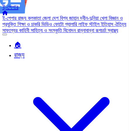
ই-পেপার
ই-পেপার
রাজ্য
কলকাতা
জেলা
দেশ
বিশ্ব জাহান
দ্বীন-দুনিয়া
খেলা
বিজ্ঞান ও
প্রযুক্তি
শিক্ষা ও চাকরি
ভিডিও
ফোটো গ্যালারি
লাইফ স্টাইল
ইতিহাস ঐতিহ্য
সাফল্যের কাহিনী
সাহিত্য ও সংস্কৃতি
বিনোদন
রান্নাবান্না
রূপচর্চা
স্বাস্থ্য
🏠︎
রাজ্য