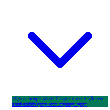
সাহিত্য ও সংস্কৃতি
ইতিহাস ঐতিহ্য
সাফল্যের কাহিনী
ভ্রমণ
রূপচর্চা
রাজনীতি
ক্রাইম
পর্যটন
রান্নাবান্না
স্বাস্থ্য