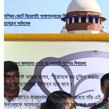
সুপ্রিম কোর্টে বিচারপতি গঙ্গোপাধ্যায়ের বিরুদ্ধে বক্তব্য জানাতে
চলেছেন অভিষেক
পদ্মে ভাঙন অব্যাহত এবার ঘর ওয়াপসি বাগদার বিধায়ক!
ট্রাম্প স্পষ্ট ভাষায় বলেন, “ইরানকে হয় চুক্তি করতে
হবে, না হলে তারা নিশ্চিহ্ন হয়ে যাবে।
” মধ্যপ্রাচ্যে ক্রমবর্ধমান অস্থিরতার আবহে তাঁর এই
মন্তব্যকে অত্যন্ত তাৎপর্যপূর্ণ বলেই মনে করা হচ্ছে।