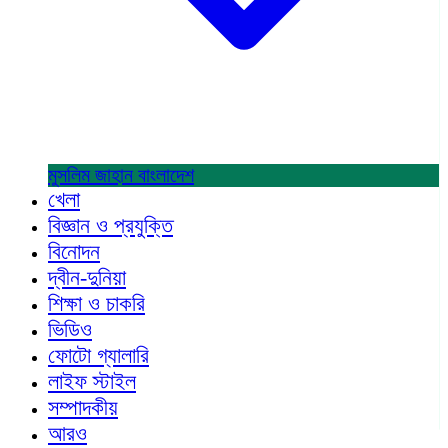
মুসলিম জাহান
বাংলাদেশ
খেলা
বিজ্ঞান ও প্রযুক্তি
বিনোদন
দ্বীন-দুনিয়া
শিক্ষা ও চাকরি
ভিডিও
ফোটো গ্যালারি
লাইফ স্টাইল
সম্পাদকীয়
আরও