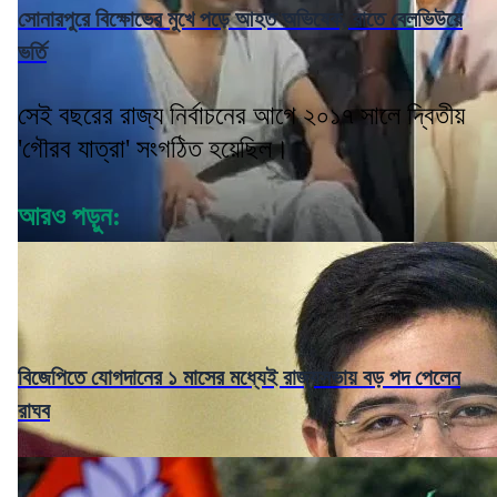
সোনারপুরে বিক্ষোভের মুখে পড়ে আহত অভিষেক, রাতে বেলভিউয়ে
ভর্তি
সেই বছরের রাজ্য নির্বাচনের আগে ২০১৭ সালে দ্বিতীয়
'গৌরব যাত্রা' সংগঠিত হয়েছিল।
আরও পড়ুন:
বিজেপিতে যোগদানের ১ মাসের মধ্যেই রাজ্যসভায় বড় পদ পেলেন
রাঘব