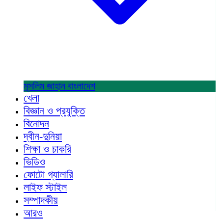
মুসলিম জাহান
বাংলাদেশ
খেলা
বিজ্ঞান ও প্রযুক্তি
বিনোদন
দ্বীন-দুনিয়া
শিক্ষা ও চাকরি
ভিডিও
ফোটো গ্যালারি
লাইফ স্টাইল
সম্পাদকীয়
আরও