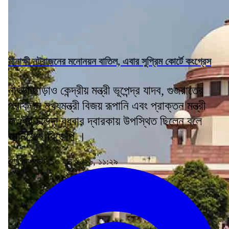
মীনাক্ষী নটরাজনের মনোনয়ন বাতিল, এবার সুপ্রিম কোর্টে কংগ্রেস
নাড্ডা ছাড়াও কেন্দ্রীয় মন্ত্রী ভূপেন্দ্র যাদব, গুজরাতের
প্রাক্তন মুখ্যমন্ত্রী বিজয় রূপানি এবং প্রাক্তন মন্ত্রী
জওহর চাভদা বুধবার দ্বারকায় উপস্থিত ছিলেন বলে
জানিয়েছে বিজেপি ।
শেষ আপডেট: ১৩ জুন ২০২৬, ১১:২৯