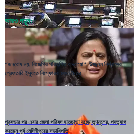
করছে রাজনৈতিক মহলে।
আরও পড়ুন:
“জনরোষ নয়, বিজেপির পরিকল্পিত বাদরামো”, উজ্জ্বল বিশ্বাসের
গ্রেফতারি ইস্যুতে বিস্ফোরক মহুয়া মৈত্র
পুরসভার পর এবার জেলা পরিষদ হাতছাড়া হচ্ছে তৃণমূলের, পদত্যাগ
করছেন পূর্ব মেদিনীপুরের সভাধিপতি