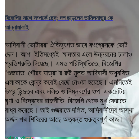
বিজেপির সাথে সম্পর্কে ছেদ; দল ছাড়লেন তামিলনাড়ুর কে
আন্নামালাই
আদিবাসী ভোটাররা ঐতিহ্যগত ভাবে কংগ্রেসকে ভোট
দেন। আপ ইতিমধ্যেই ক্ষমতায় এলে উন্নয়নের ঢালাও
প্রতিশ্রুতি দিয়েছে। এমত পরিস্থিতিতে, বিজেপির
‘গুজরাত গৌরব যাত্রা’র রুট মূলত আদিবাসী অধ্যুষিত
এলাকাকে কেন্দ্র করেই বেছে নেওয়া হয়েছে। এমনিতেই
উগ্র হিন্দুত্ব এবং দলিত ও নিম্নবর্ণের ওপ একচেটিয়া
ঘৃণা ও বিদ্বেষের রাজনীতি বিজেপি থেকে মুখ ফেরাতে
বাধ্য করেছে। তাই গুজরাতে দলিত, আদিবাসীদের আস্থা
অর্জন পদ্ম শিবিরের আছে অত্যন্ত গুরুত্বপূর্ণ কাজ।
আরও পড়ুন: