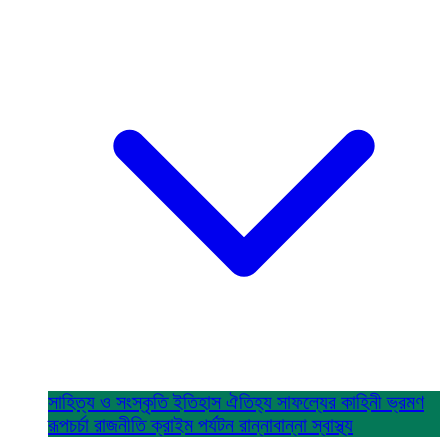
সাহিত্য ও সংস্কৃতি
ইতিহাস ঐতিহ্য
সাফল্যের কাহিনী
ভ্রমণ
রূপচর্চা
রাজনীতি
ক্রাইম
পর্যটন
রান্নাবান্না
স্বাস্থ্য