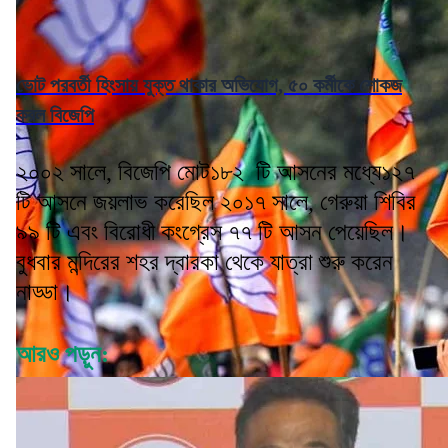
ভোট পরবর্তী হিংসায় যুক্ত থাকার অভিযোগ, ৫০ কর্মীকে শোকজ
করল বিজেপি
২০০২ সালে, বিজেপি মোট১৮২ টি আসনের মধ্যে১২৭
টি আসনে জয়লাভ করেছিল ২০১৭ সালে, গেরুয়া শিবির
৯৯ টি এবং বিরোধী কংগ্রেস ৭৭ টি আসন পেয়েছিল।
বুধবার মন্দিরের শহর দ্বারকা থেকে যাত্রা শুরু করেন
নাড্ডা।
আরও পড়ুন: