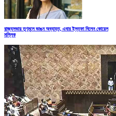
রাজ্যসভায় তৃণমূলে ভাঙন অব্যাহত, এবার ইস্তফা দিলেন কোয়েল
মল্লিক