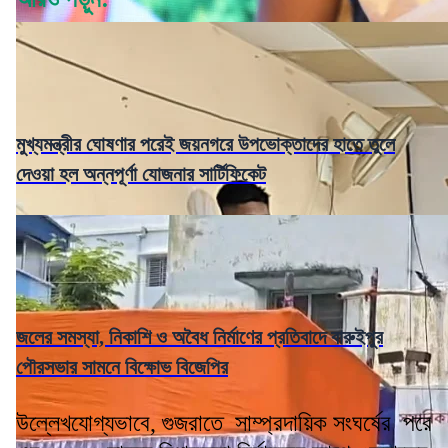
মুখ্যমন্ত্রীর ঘোষণার পরেই জয়নগরে উপভোক্তাদের হাতে তুলে
দেওয়া হল অন্নপূর্ণা যোজনার সার্টিফিকেট
জলের সমস্যা, নিকাশি ও অবৈধ নির্মাণের প্রতিবাদে বারুইপুর
পৌরসভার সামনে বিক্ষোভ বিজেপির
উল্লেখযোগ্যভাবে, গুজরাতে সাম্প্রদায়িক সংঘর্ষের পরে