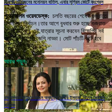
মীনাক্ষী নটরাজনের মনোনয়ন বাতিল, এবার সুপ্রিম কোর্টে কংগ্রেস
পুবের কলম ওয়েবডেস্ক:
চলতি বছরের শেষেই গুজরাতে
বিধানসভা নির্বাচন।তার আগে বুধবার শুরু হচ্ছে গুজরাত
গৌরব যাত্রা। এই যাত্রার সূচনা করবেন বিজেপির সর্ব
ভারতীয় সভাপতি জেপি নাড্ডা। মোট পাঁচটি রুটে হবে
এই গুজরাত যাত্রা।
আরও পড়ুন:
রাজ্যসভায় তৃণমূলে ভাঙন অব্যাহত, এবার ইস্তফা দিলেন কোয়েল
মল্লিক