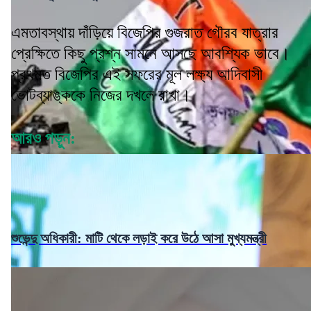
এমতাবস্থায় দাঁড়িয়ে বিজেপির গুজরাত গৌরব যাত্রার
প্রেক্ষিতে কিছু প্রশ্ন সামনে আসছে আবশ্যিক ভাবে।
প্রথমত বিজেপির এই সফরের মূল লক্ষ্য আদিবাসী
ভোটব্যাঙ্ককে নিজের দখলে রাখা।
আরও পড়ুন:
শুভেন্দু অধিকারী: মাটি থেকে লড়াই করে উঠে আসা মুখ্যমন্ত্রী