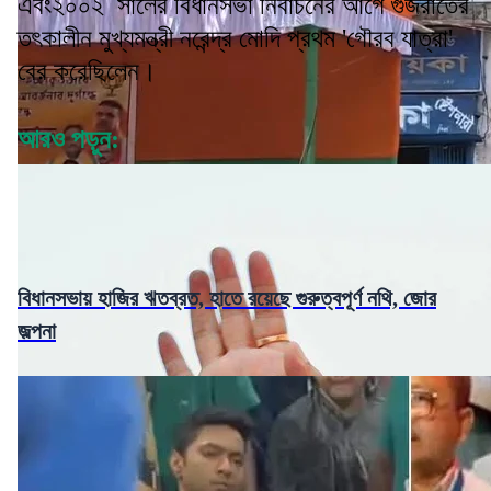
এবং২০০২ সালের বিধানসভা নির্বাচনের আগে গুজরাতের
তৎকালীন মুখ্যমন্ত্রী নরেন্দ্র মোদি প্রথম 'গৌরব যাত্রা'
বের করেছিলেন।
আরও পড়ুন:
বিধানসভায় হাজির ঋতব্রত, হাতে রয়েছে গুরুত্বপূর্ণ নথি, জোর
জল্পনা