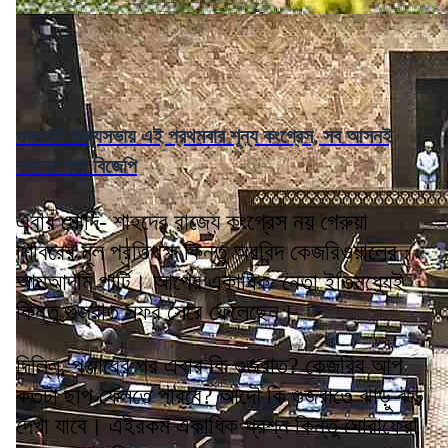
গুজরাটে রাজ্যসভায় এই প্রথমবার শূন্য কংগ্রেস, সব আসনই
দখলের পথে বিজেপি
এবার মোদি- শাহদের রাজ্যে কংগ্রেস নয় গেরুয়া
শিবিরের মূল প্রতিপক্ষ কিন্তু অরবিন্দ কেজরিওয়ালের
আমআদমি পার্টি। আপের একাধিক নেতা ইতিমধ্যেই
কিন্তু গুজরাত সফর সেরে ফেলেছেন।
দিল্লি, পঞ্জাবের পর এবার কি গুজরাত? কেজরির আপ
কতটা ছাপ ফেলতে পারবে? আদৌ কি গুজরাতে ঝাড়ু ঝড়
দেখা যাবে। এইরকম একাধিক প্রশ্ন কিন্তু ঘোরাফেরা