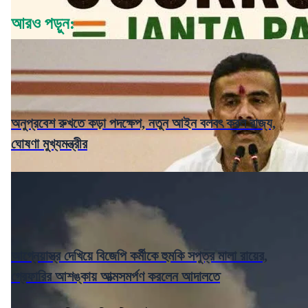
আরও পড়ুন:
অনুপ্রবেশ রুখতে কড়া পদক্ষেপ, নতুন আইন বলবৎ করল রাজ্য,
ঘোষণা মুখ্যমন্ত্রীর
আগ্নেয়াস্ত্র দেখিয়ে বিজেপি কর্মীকে হুমকি সপুত্র মালা রায়ের,
গ্রেফারির আশঙ্কায় আত্মসমর্পণ করলেন আদালতে