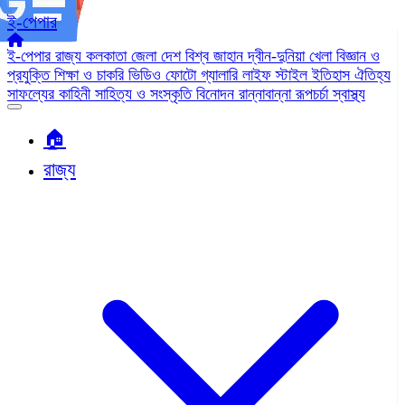
ই-পেপার
ই-পেপার
রাজ্য
কলকাতা
জেলা
দেশ
বিশ্ব জাহান
দ্বীন-দুনিয়া
খেলা
বিজ্ঞান ও
প্রযুক্তি
শিক্ষা ও চাকরি
ভিডিও
ফোটো গ্যালারি
লাইফ স্টাইল
ইতিহাস ঐতিহ্য
সাফল্যের কাহিনী
সাহিত্য ও সংস্কৃতি
বিনোদন
রান্নাবান্না
রূপচর্চা
স্বাস্থ্য
🏠︎
রাজ্য