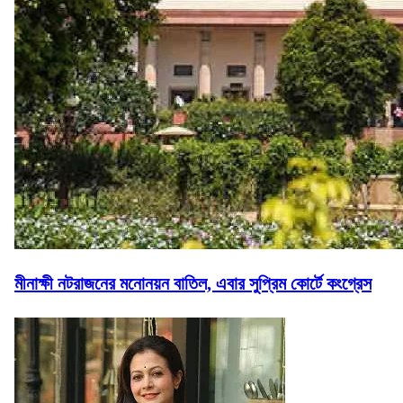
মীনাক্ষী নটরাজনের মনোনয়ন বাতিল, এবার সুপ্রিম কোর্টে কংগ্রেস