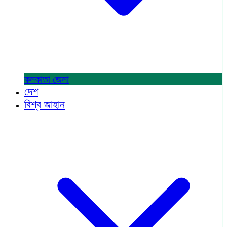
কলকাতা
জেলা
দেশ
বিশ্ব জাহান