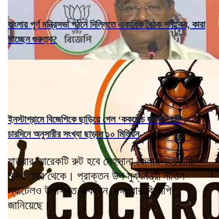
বাংলায় পূর্ণ মন্ত্রিসভা গঠনে দিল্লিতে একাধিক বৈঠক শমীকের, কারা
পাচ্ছেন গুরুত্ব?
ইনস্টাগ্রামে বিজেপিকে ছাড়িয়ে গেল ‘ককরোচ জনতা পার্টি’;
চারদিনে অনুসারীর সংখ্যা ছাড়াল ১০ মিলিয়ন
যাত্রার আরেকটি রুট হবে মেহসানা জেলার বহুচরাজি
মন্দির শহর থেকে। প্রাক্তন উপ মুখ্যমন্ত্রী নীতিন
প্যাটেলও উপস্থিত থাকবেন, মঙ্গলবার বিজেপি
জানিয়েছে।