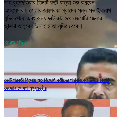
শাহ বৃহস্পতিবার তিনটি রুটে যাত্রা শুরু করবেন-
আহমেদাবাদ জেলার জাঞ্জারকা গ্রামের সন্ত সভাইয়ানাথ
মন্দির থেকে এবং অন্য দুটি রুট হবে নভসারি জেলার
ভান্সদা তালুকের উনাই মাতা মন্দির থেকে।
আরও পড়ুন:
ভোট পরবর্তী হিংসায় মৃত বিজেপি কর্মীদের পরিবারকে সরকারি চাকরি
দেওয়ার ঘোষণা মুখ্যমন্ত্রীর