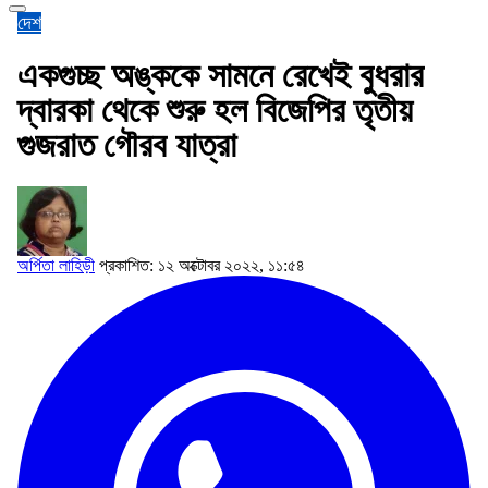
দেশ
একগুচ্ছ অঙ্ককে সামনে রেখেই বুধরার
দ্বারকা থেকে শুরু হল বিজেপির তৃতীয়
গুজরাত গৌরব যাত্রা
অর্পিতা লাহিড়ী
প্রকাশিত: ১২ অক্টোবর ২০২২, ১১:৫৪