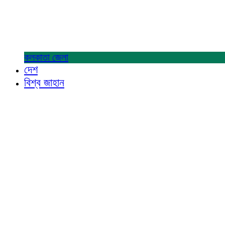
কলকাতা
জেলা
দেশ
বিশ্ব জাহান