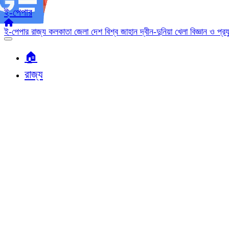
ই-পেপার
ই-পেপার
রাজ্য
কলকাতা
জেলা
দেশ
বিশ্ব জাহান
দ্বীন-দুনিয়া
খেলা
বিজ্ঞান ও প্র
🏠︎
রাজ্য