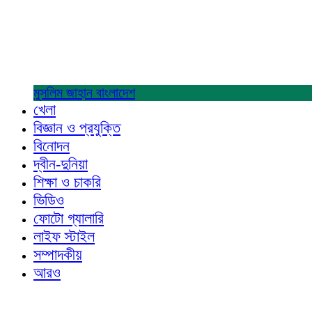
মুসলিম জাহান
বাংলাদেশ
খেলা
বিজ্ঞান ও প্রযুক্তি
বিনোদন
দ্বীন-দুনিয়া
শিক্ষা ও চাকরি
ভিডিও
ফোটো গ্যালারি
লাইফ স্টাইল
সম্পাদকীয়
আরও