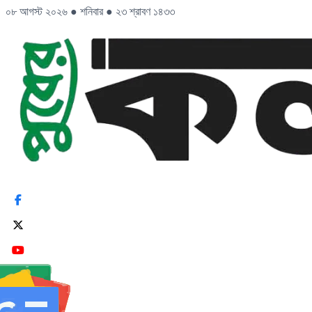
০৮ আগস্ট ২০২৬
●
শনিবার
●
২৩ শ্রাবণ ১৪৩৩